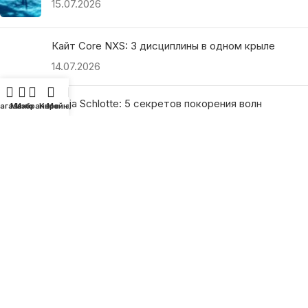
15.07.2026
Кайт Core NXS: 3 дисциплины в одном крыле
14.07.2026
Ranja Schlotte: 5 секретов покорения волн
агазин
Меню
Избранное
Корзина
Мой аккаунт
13.07.2026
ПОЛЕЗНЫЕ ССЫЛКИ
О нас
Наши преимущества
Как найти магазин
Оплата и доставка
Гарантия и возврат
Подарочные сертификаты
Как выбрать?
Политика конфиденциальности