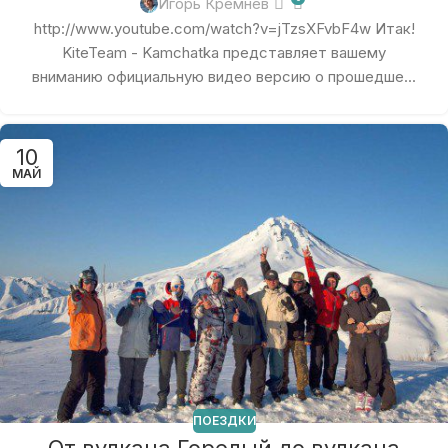
Игорь Кремнёв
http://www.youtube.com/watch?v=jTzsXFvbF4w Итак!
KiteTeam - Kamchatka представляет вашему
вниманию официальную видео версию о прошедше...
10
МАЙ
ПОЕЗДКИ