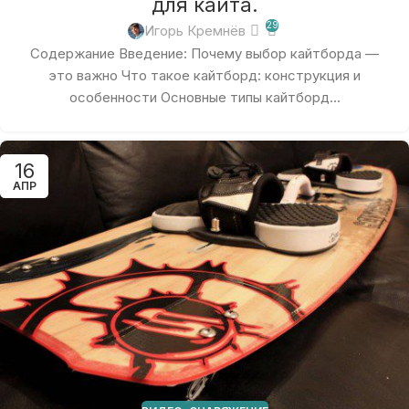
для кайта.
29
Игорь Кремнёв
Содержание Введение: Почему выбор кайтборда —
это важно Что такое кайтборд: конструкция и
особенности Основные типы кайтборд...
16
АПР