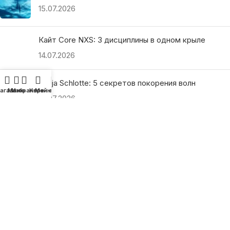
15.07.2026
Кайт Core NXS: 3 дисциплины в одном крыле
14.07.2026
Ranja Schlotte: 5 секретов покорения волн
агазин
Меню
Избранное
Корзина
Мой аккаунт
13.07.2026
ПОЛЕЗНЫЕ ССЫЛКИ
О нас
Наши преимущества
Как найти магазин
Оплата и доставка
Гарантия и возврат
Подарочные сертификаты
Как выбрать?