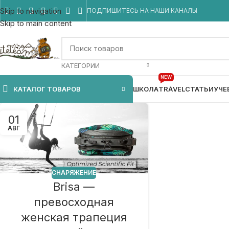
Skip to navigation
ПОДПИШИТЕСЬ НА НАШИ КАНАЛЫ
Skip to main content
КАТЕГОРИИ
NEW
КАТАЛОГ ТОВАРОВ
ШКОЛА
TRAVEL
СТАТЬИ
УЧЕ
01
АВГ
СНАРЯЖЕНИЕ
Brisa —
превосходная
женская трапеция