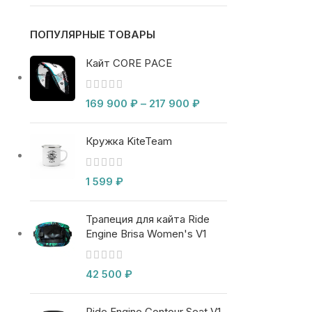
ПОПУЛЯРНЫЕ ТОВАРЫ
Кайт CORE PACE
169 900
₽
–
217 900
₽
Кружка KiteTeam
1 599
₽
Трапеция для кайта Ride
Engine Brisa Women's V1
42 500
₽
Ride Engine Contour Seat V1