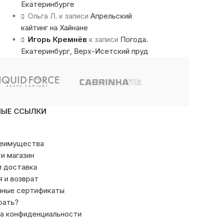
Екатеринбурге
Ольга Л.
к записи
Апрельский
кайтинг на Хайнане
Игорь Кремнёв
к записи
Погода.
Екатеринбург, Верх-Исетский пруд
НЫЕ ССЫЛКИ
реимущества
ти магазин
и доставка
я и возврат
чные сертификаты
рать?
а конфиденциальности