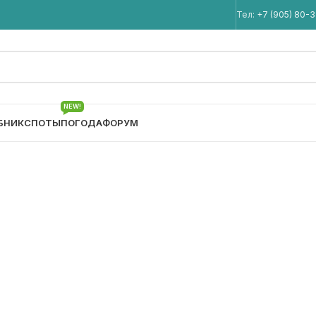
Мы в Telegram
Тел:
+7 (905) 80-
NEW!
БНИК
СПОТЫ
ПОГОДА
ФОРУМ