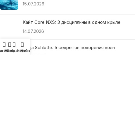
15.07.2026
Кайт Core NXS: 3 дисциплины в одном крыле
14.07.2026
Ranja Schlotte: 5 секретов покорения волн
агазин
Меню
Избранное
Корзина
Мой аккаунт
13.07.2026
ПОЛЕЗНЫЕ ССЫЛКИ
О нас
Наши преимущества
Как найти магазин
Оплата и доставка
Гарантия и возврат
Подарочные сертификаты
Как выбрать?
Политика конфиденциальности