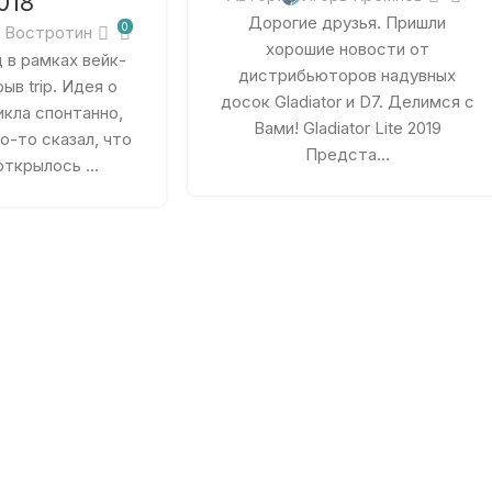
018
Дорогие друзья. Пришли
0
 Востротин
хорошие новости от
 в рамках вейк-
дистрибьюторов надувных
ыв trip. Идея о
досок Gladiator и D7. Делимся с
икла спонтанно,
Вами! Gladiator Lite 2019
о-то сказал, что
Предста...
ткрылось ...