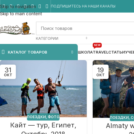
Skip to navigation
ПОДПИШИТЕСЬ НА НАШИ КАНАЛЫ
Skip to main content
КАТЕГОРИИ
NEW
КАТАЛОГ ТОВАРОВ
ШКОЛА
TRAVEL
СТАТЬИ
УЧЕ
31
19
ОКТ
ОКТ
ПОЕЗДКИ
,
ФОТО
ПОЕЗДКИ
,
С
Кайт — тур, Египет,
Almaty 