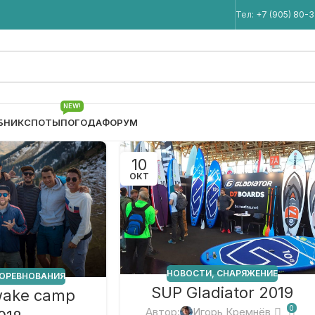
Мы в Telegram
Тел:
+7 (905) 80-
NEW!
БНИК
СПОТЫ
ПОГОДА
ФОРУМ
10
ОКТ
НОВОСТИ
,
СНАРЯЖЕНИЕ
ОРЕВНОВАНИЯ
SUP Gladiator 2019
wake camp
0
Автор:
Игорь Кремнёв