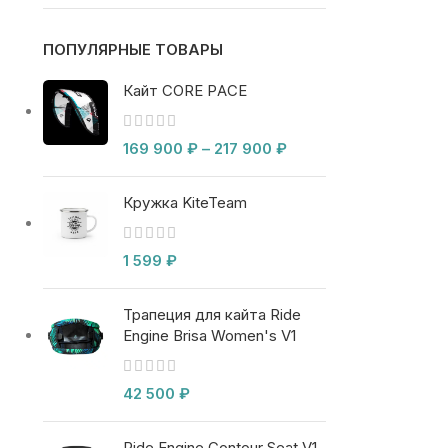
ПОПУЛЯРНЫЕ ТОВАРЫ
Кайт CORE PACE
169 900
₽
–
217 900
₽
Кружка KiteTeam
1 599
₽
Трапеция для кайта Ride
Engine Brisa Women's V1
42 500
₽
Ride Engine Contour Seat V1