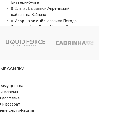
Екатеринбурге
Ольга Л.
к записи
Апрельский
кайтинг на Хайнане
Игорь Кремнёв
к записи
Погода.
Екатеринбург, Верх-Исетский пруд
НЫЕ ССЫЛКИ
реимущества
ти магазин
и доставка
я и возврат
чные сертификаты