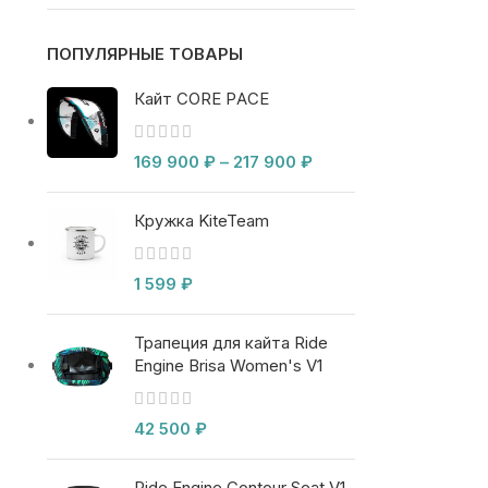
ПОПУЛЯРНЫЕ ТОВАРЫ
Кайт CORE PACE
169 900
₽
–
217 900
₽
Кружка KiteTeam
1 599
₽
Трапеция для кайта Ride
Engine Brisa Women's V1
42 500
₽
Ride Engine Contour Seat V1