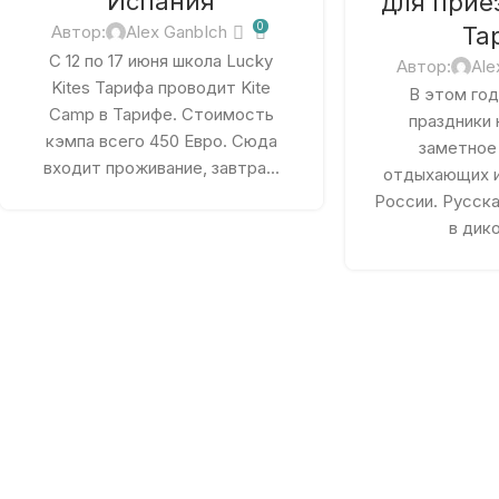
Испания
для прие
0
Та
Автор:
Alex GanbIch
С 12 по 17 июня школа Lucky
Автор:
Ale
Kites Тарифа проводит Kite
В этом год
Camp в Тарифе. Стоимость
праздники
кэмпа всего 450 Евро. Сюда
заметное
входит проживание, завтра...
отдыхающих и
России. Русска
в дико