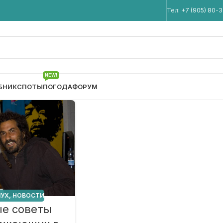
Мы в Telegram
Тел:
+7 (905) 80-
NEW!
БНИК
СПОТЫ
ПОГОДА
ФОРУМ
ЛУХ
,
НОВОСТИ
е советы