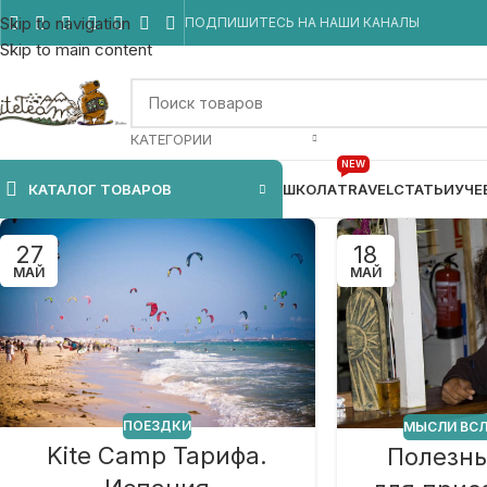
Skip to navigation
ПОДПИШИТЕСЬ НА НАШИ КАНАЛЫ
Skip to main content
КАТЕГОРИИ
NEW
КАТАЛОГ ТОВАРОВ
ШКОЛА
TRAVEL
СТАТЬИ
УЧЕ
27
18
МАЙ
МАЙ
ПОЕЗДКИ
МЫСЛИ ВС
Kite Camp Тарифа.
Полезны