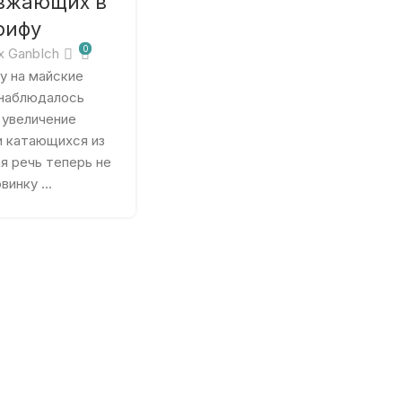
зжающих в
рифу
0
x GanbIch
у на майские
 наблюдалось
 увеличение
 катающихся из
я речь теперь не
винку ...