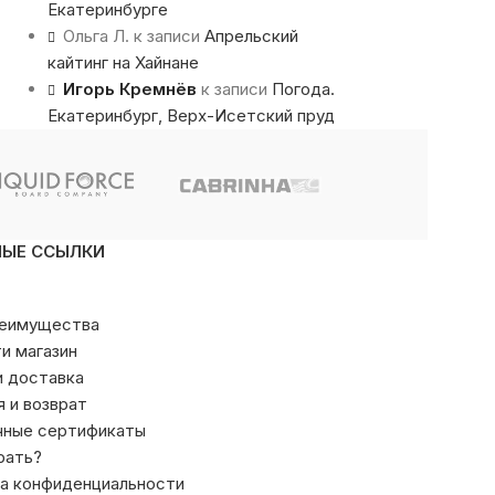
Екатеринбурге
Ольга Л.
к записи
Апрельский
кайтинг на Хайнане
Игорь Кремнёв
к записи
Погода.
Екатеринбург, Верх-Исетский пруд
НЫЕ ССЫЛКИ
реимущества
ти магазин
и доставка
я и возврат
чные сертификаты
рать?
а конфиденциальности