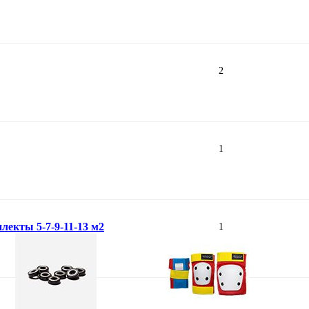
2
1
лекты 5-7-9-11-13 м2
1
1