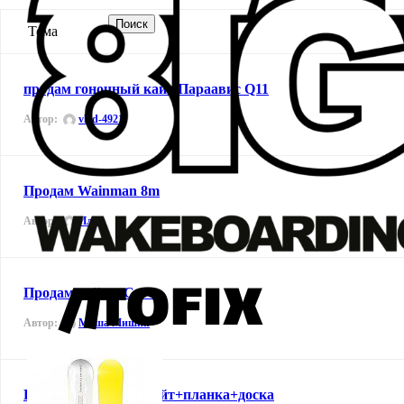
Поиск
Тема
продам гоночный кайт Параавис Q11
Автор:
vlad-4921
Продам Wainman 8m
Автор:
Илья
Продам кайты Сore
Автор:
Миша Мишин
Продам комплект кайт+планка+доска