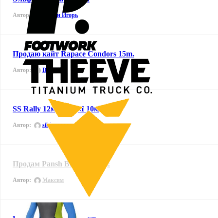
Автор:
Инчин Игорь
Продаю кайт Rapace Condors 15m.
Автор:
Dmitry
SS Rally 12м & RPM 10м
Автор:
sibirmen
Продам Pansh Blaze 10.0 m2
Автор:
Максим