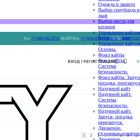
Одежда и защита
Выбор сноуборда и
лыж
Выбор места для
катания
Управление кайтом
Ветровое окно.
Тел:
+7 (905) 80-33731
(КАЙТ)
Тел:
+7 (958) 879 4124
(ВЕЙК)
КОНТАК
Управление кайтом
Основы.
Фоил кайты
Фоил кайты.
ВХОД / РЕГИСТРАЦИЯ
Система
безопасности.
Фоил кайты. Запус
посадка, перезапус
Надувной кайт
Надувной кайт.
Система
безопасности.
Надувной кайт.
Запуск, посадка,
перезапуск.
Движение.
Основные понятия
…
1
2
3
7
8
9
→
Движение.