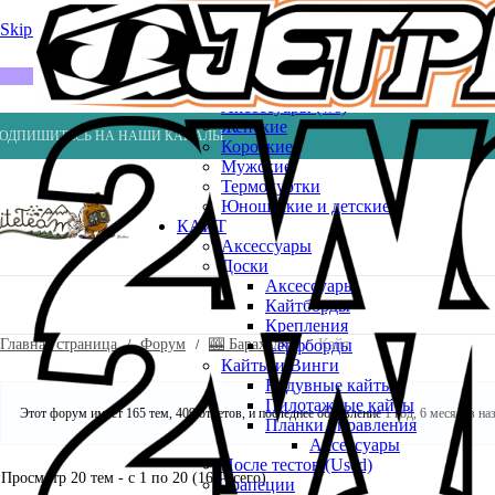
Весла
Насосы
Skip to navigation
Skip to main content
ВЕЙК
Шлемы
ГИДРОКОСТЮМЫ
Аксессуары (ws)
Женские
ОДПИШИТЕСЬ НА НАШИ КАНАЛЫ
Короткие
Мужские
Термокуртки
Юношеские и детские
КАЙТ
Аксессуары
Доски
Аксессуары
Кайтборды
Крепления
Главная страница
Форум
🎰 Барахолка
Кайт
Серфборды
Кайты и Винги
Надувные кайты
Пилотажные кайты
Этот форум имеет 165 тем, 409 ответов, и последнее обновление
1 год, 6 месяцев на
Планки управления
Аксессуары
После тестов (Used)
Просмотр 20 тем - с 1 по 20 (164 всего)
Трапеции