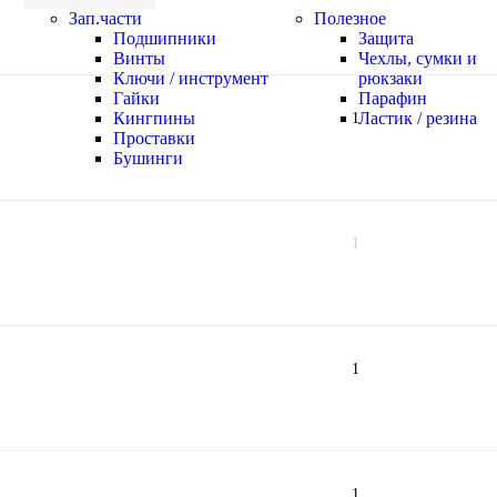
Зап.части
Полезное
Подшипники
Защита
Винты
Чехлы, сумки и
Ключи / инструмент
рюкзаки
Гайки
Парафин
Кингпины
Ластик / резина
1
Проставки
Бушинги
1
1
1