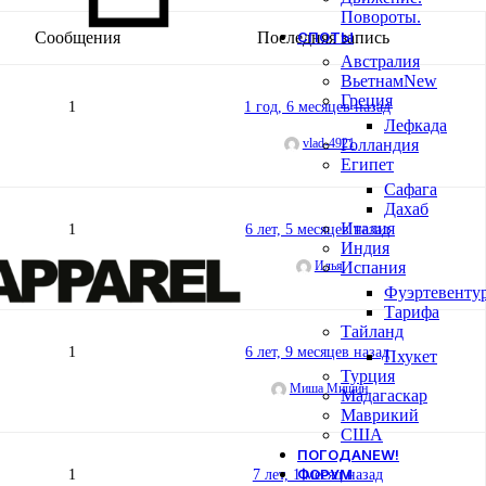
Повороты.
СПОТЫ
Сообщения
Последняя запись
Австралия
Вьетнам
New
Греция
1
1 год, 6 месяцев назад
Лефкада
Голландия
vlad-4921
Египет
Сафага
Дахаб
Италия
1
6 лет, 5 месяцев назад
Индия
Испания
Илья
Фуэртевенту
Тарифа
Тайланд
1
6 лет, 9 месяцев назад
Пхукет
Турция
Миша Мишин
Мадагаскар
Маврикий
США
ПОГОДА
NEW!
ФОРУМ
1
7 лет, 1 месяц назад