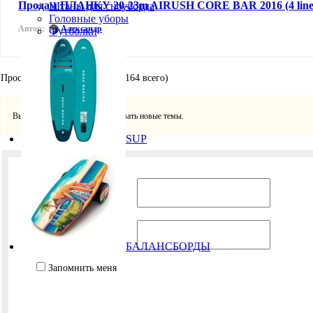
Продам ПЛАНКУ 20-23m AIRUSH CORE BAR 2016 (4 line
Штаны для сноуборда
Головные уборы
Автор:
Александр
Футболки
Просмотр 20 тем - с 1 по 20 (164 всего)
Вы должны войти, чтобы создавать новые темы.
SUP
Имя пользователя:
Пароль:
БАЛАНСБОРДЫ
Запомнить меня