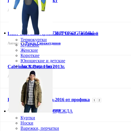
Продам Кайт комплект
Автор:
Артём
ГИДРОКОСТЮМЫ
Кайт Cabrinha Apollo 2017 16 м2 с планкой
Термокуртки
Автор:
Рудель Сиражетдинов
Мужские
Женские
Короткие
Юношеские и детские
Аксессуары (ws)
Cabrinha X-Bow 16m 2013г.
Автор:
Дмитрий
Распродажа Cabrinha-2016 от профика
1
2
Автор:
Рудель Сиражетдинов
ОДЕЖДА
Куртки
Носки
Варежки, перчатки