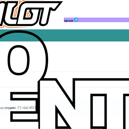
Мы в Telegram
зад
создано
vlad-4921
.