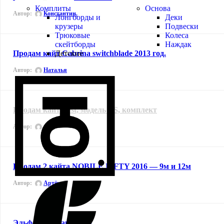
Комплиты
Основа
Автор:
Константин.
Лонгборды и
Деки
крузеры
Подвески
Трюковые
Колеса
скейтборды
Наждак
Детские
Продам кайт Cabrina switchblade 2013 год.
Автор:
Наталья
Продам кайт Best, модель TS, комплект
Автор:
Oleg
Продам 2 кайта NOBILE FIFTY 2016 — 9м и 12м
Автор:
Артём
Эльф-4 16м парафойл