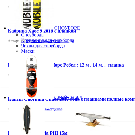
Автор:
Люся
СНОУБОРД
Кабрина Хаос 9 2018 с планкой
Сноуборды
Крепления для сноуборда
Автор:
Рудель Сиражетдинов
Чехлы для сноуборда
Маски
Продам два купола Норс Ребел : 12 м . 14 м. ,+планка
Автор:
Сергей Шварев
СКЕЙТБОРД
Кайты Cabrinha Chaos 2017 года с планками полные комп
Автор:
Рудель Сиражетдинов
Кайт Takoon Furia PHI 15м