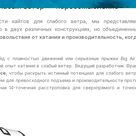
в слабый ветер — переосмысление
сти кайтов для слабого ветра, мы представля
 в двух различных конструкциях, но объединенн
овольствие от катания и производительность, ког
йд с плавностью движений или серьезные прыжки Big Air
ый опыт катания в слабый ветер. Ведущий разработчик Фра
ace
, чтобы раскрыть истинный потенциал для слабого ветр
ем для превосходного подъема и производительности прот
ная 14-точечная расстроповка для сверхпрямого и точно