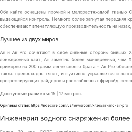
Оба кайта оснащены прочной и малорастяжимой тканью Co
выдающийся контроль. Немного более загнутая передняя кро
обеспечивают впечатляющую производительность на низах, 
Лучшее из двух миров
Air и Air Pro сочетают в себе сильные стороны бывших 
лонжеронный кайт, Air заметно более маневренный, чем 
примерно на 200 грамм легче своего брата – Air Pro обеспе
также превосходно тянет, интуитивно управляется и легк
прогрессирующих райдеров и расслабленных фрирайд-сесси
Доступные размеры:
15 | 17 метров.
Оригинал статьи:
https://ridecore.com/us/newsroom/kites/air-and-air-pro
Инженерия водного снаряжения более 
Более 20 лет CORE заработал репутацию компании