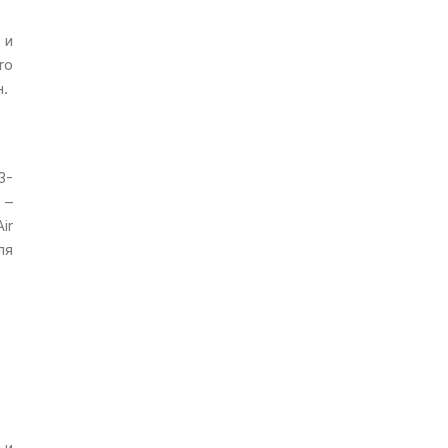
 и
ro
.
3-
 –
ir
ля
 и