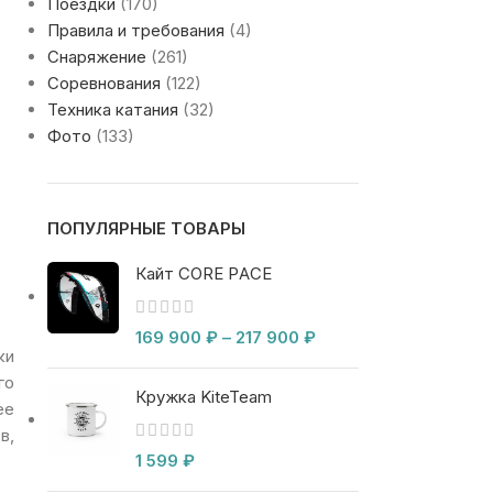
Поездки
(170)
Правила и требования
(4)
Снаряжение
(261)
Соревнования
(122)
Техника катания
(32)
Фото
(133)
ПОПУЛЯРНЫЕ ТОВАРЫ
Кайт CORE PACE
169 900
₽
–
217 900
₽
ки
го
Кружка KiteTeam
ее
в,
1 599
₽