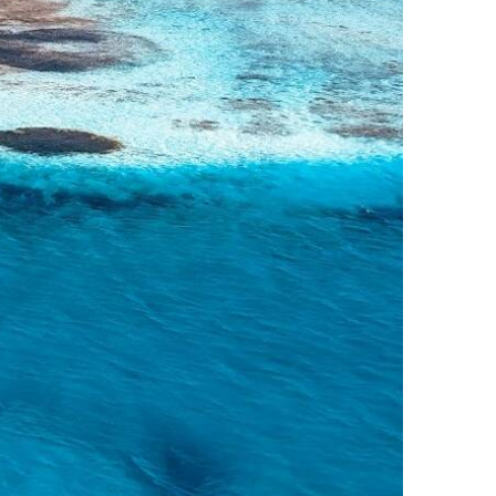
ПОСЛЕДНИЕ ПУБЛИКАЦИИ
Pace Pro 2: 5 фактов о
кайте CORE для биг-эйра
27.07.2026
Выбор гидрофойла: 5 шагов
к идеальному сетапу
15.07.2026
Кайт Core NXS: 3
дисциплины в одном крыле
14.07.2026
Ranja Schlotte: 5 секретов
покорения волн