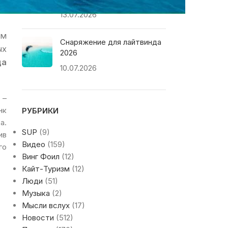
13.07.2026
ем
Снаряжение для лайтвинда
ых
2026
да
10.07.2026
 –
нк
РУБРИКИ
а.
SUP
(9)
ив
Видео
(159)
го
Винг Фоил
(12)
Кайт-Туризм
(12)
Люди
(51)
Музыка
(2)
Мысли вслух
(17)
Новости
(512)