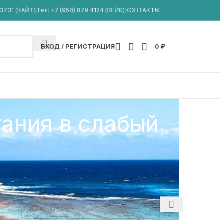
33731
(КАЙТ)
Тел:
+7 (958) 879 4124
(ВЕЙК)
КОНТАКТЫ
ВХОД / РЕГИСТРАЦИЯ
0
₽
тания в слабый
ПОИСК СТАТЕЙ