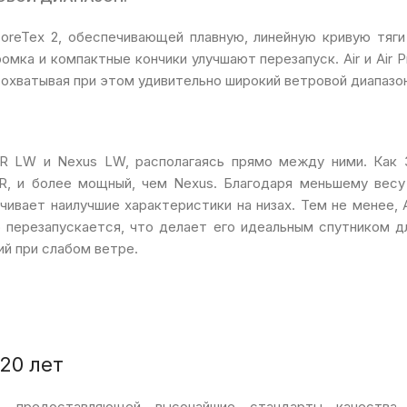
reTex 2, обеспечивающей плавную, линейную кривую тяги
мка и компактные кончики улучшают перезапуск. Air и Air P
охватывая при этом удивительно широкий ветровой диапазон
XR LW и Nexus LW, располагаясь прямо между ними. Как 
XR, и более мощный, чем Nexus. Благодаря меньшему весу
чивает наилучшие характеристики на низах. Тем не менее, A
о перезапускается, что делает его идеальным спутником д
й при слабом ветре.
20 лет
, предоставляющей высочайшие стандарты качества