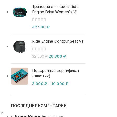
Трапеция для кайта Ride
Engine Brisa Women's V1
42 500
₽
Ride Engine Contour Seat V1
26 300
₽
32 500
₽
Подарочный сертификат
(пластик)
3 000
₽
–
10 000
₽
ПОСЛЕДНИЕ КОМЕНТАРИИ
 и
Игорь Кремнёв
к записи