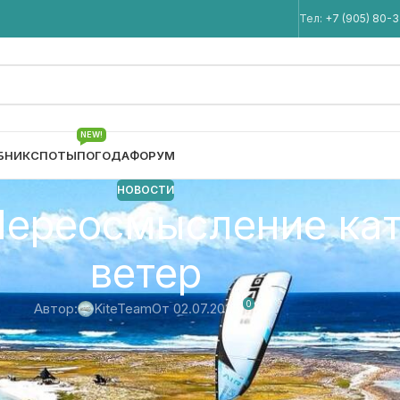
Мы в Telegram
Тел:
+7 (905) 80-
NEW!
БНИК
СПОТЫ
ПОГОДА
ФОРУМ
НОВОСТИ
: Переосмысление ка
ветер
0
Автор:
KiteTeam
От 02.07.2025