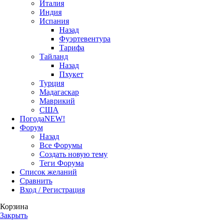
Италия
Индия
Испания
Назад
Фуэртевентура
Тарифа
Тайланд
Назад
Пхукет
Турция
Мадагаскар
Маврикий
США
Погода
NEW!
Форум
Назад
Все Форумы
Создать новую тему
Теги Форума
Список желаний
Сравнить
Вход / Регистрация
Корзина
Закрыть