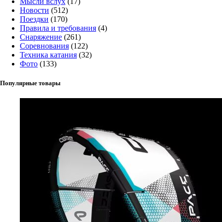
Мысли вслух
(17)
Новости
(512)
Поездки
(170)
Правила и требования
(4)
Снаряжение
(261)
Соревнования
(122)
Техника катания
(32)
Фото
(133)
Популярные товары