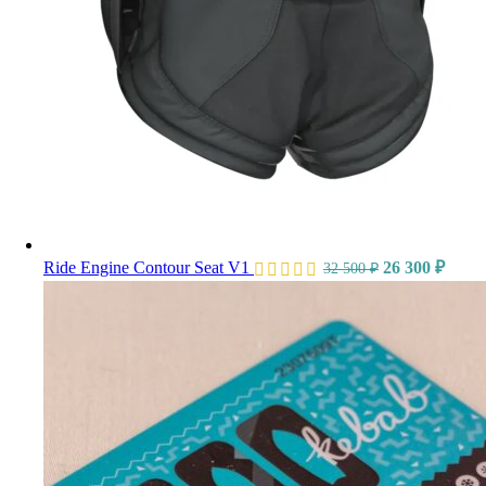
Ride Engine Contour Seat V1
26 300
₽
32 500
₽