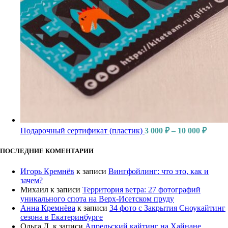
Подарочный сертификат (пластик)
3 000
₽
–
10 000
₽
ПОСЛЕДНИЕ КОМЕНТАРИИ
Игорь Кремнёв
к записи
Вингфойлинг: что это, как и
зачем?
Михаил
к записи
Территория ветра: 27 фотографий
уникального спота на Верх-Исетском пруду
Анна Кремнёва
к записи
34 фото с Закрытия Сноукайтинг
сезона в Екатеринбурге
Ольга Л.
к записи
Апрельский кайтинг на Хайнане