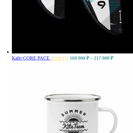
Кайт CORE PACE
169 900
₽
–
217 900
₽