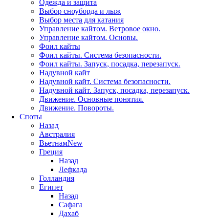
Одежда и защита
Выбор сноуборда и лыж
Выбор места для катания
Управление кайтом. Ветровое окно.
Управление кайтом. Основы.
Фоил кайты
Фоил кайты. Система безопасности.
Фоил кайты. Запуск, посадка, перезапуск.
Надувной кайт
Надувной кайт. Система безопасности.
Надувной кайт. Запуск, посадка, перезапуск.
Движение. Основные понятия.
Движение. Повороты.
Споты
Назад
Австралия
Вьетнам
New
Греция
Назад
Лефкада
Голландия
Египет
Назад
Сафага
Дахаб