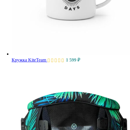
Кружка KiteTeam
1 599
₽