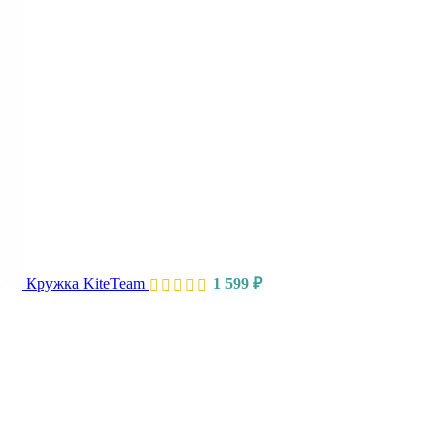
Кружка KiteTeam
1 599
₽