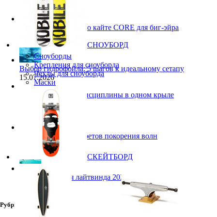
Pace Pro 2: 5 фактов о кайте CORE для биг-эйра
27.07.2026
СНОУБОРД
Сноуборды
Крепления для сноуборда
Выбор гидрофойла: 5 шагов к идеальному сетапу
Чехлы для сноуборда
15.07.2026
Маски
Кайт Core NXS: 3 дисциплины в одном крыле
14.07.2026
Ranja Schlotte: 5 секретов покорения волн
13.07.2026
СКЕЙТБОРД
Снаряжение для лайтвинда 2026
10.07.2026
Рубрики