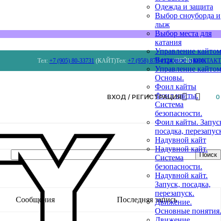
Одежда и защита
Выбор сноуборда и
лыж
Выбор места для
катания
Управление кайтом
Ветровое окно.
Тел:
+7 (905) 80-33731
(КАЙТ)
Тел:
+7 (958) 879 4124
(ВЕЙК)
КОНТАК
Управление кайтом
Основы.
Фоил кайты
Фоил кайты.
ВХОД / РЕГИСТРАЦИЯ
Система
безопасности.
Фоил кайты. Запус
посадка, перезапус
Надувной кайт
Надувной кайт.
Система
безопасности.
Надувной кайт.
Запуск, посадка,
перезапуск.
Сообщения
Последняя запись
Движение.
Основные понятия
Движение.