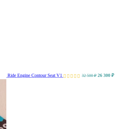
Ride Engine Contour Seat V1
26 300
₽
32 500
₽