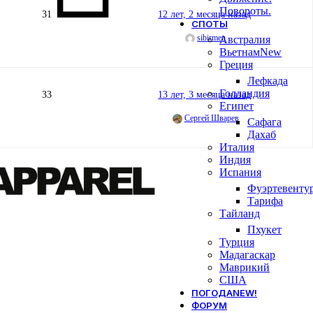
Повороты.
31
12 лет, 2 месяца назад
СПОТЫ
sibirmen
Австралия
Вьетнам
New
Греция
Лефкада
Голландия
33
13 лет, 3 месяца назад
Египет
Сергей Шварев
Сафага
Дахаб
Италия
Индия
Испания
Фуэртевенту
Тарифа
Тайланд
Пхукет
Турция
Мадагаскар
Маврикий
США
ПОГОДА
NEW!
ФОРУМ