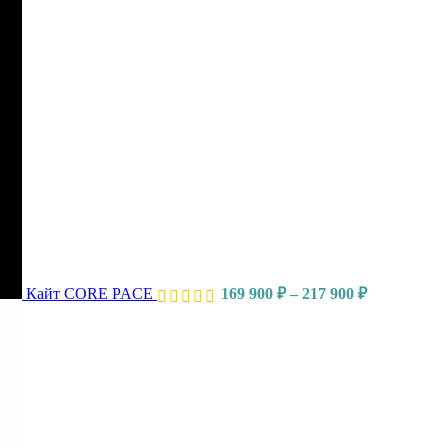
Кайт CORE PACE
169 900
₽
–
217 900
₽