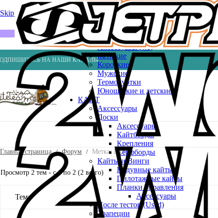
Весла
Насосы
Skip to navigation
Skip to main content
ВЕЙК
Шлемы
ГИДРОКОСТЮМЫ
Аксессуары (ws)
Женские
ОДПИШИТЕСЬ НА НАШИ КАНАЛЫ
Короткие
Мужские
Термокуртки
Юношеские и детские
КАЙТ
Аксессуары
Доски
Аксессуары
Кайтборды
Крепления
Главная страница
Форум
Метка: Калды
Серфборды
Кайты и Винги
Надувные кайты
Просмотр 2 тем - с 1 по 2 (2 всего)
Пилотажные кайты
Планки управления
Аксессуары
Тема
После тестов (Used)
Трапеции