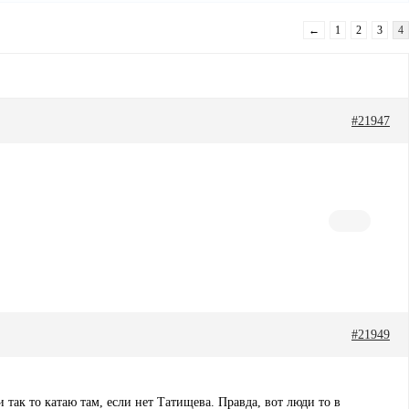
←
1
2
3
4
#21947
#21949
 так то катаю там, если нет Татищева. Правда, вот люди то в