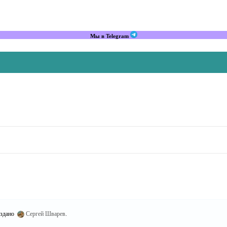
Мы в Telegram
здано
Сергей Шварев
.