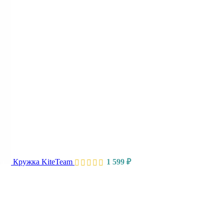
Кружка KiteTeam
1 599
₽