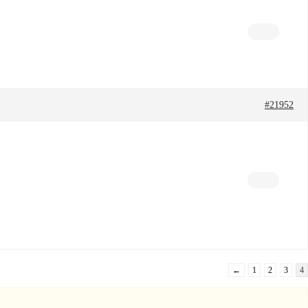
#21952
←
1
2
3
4