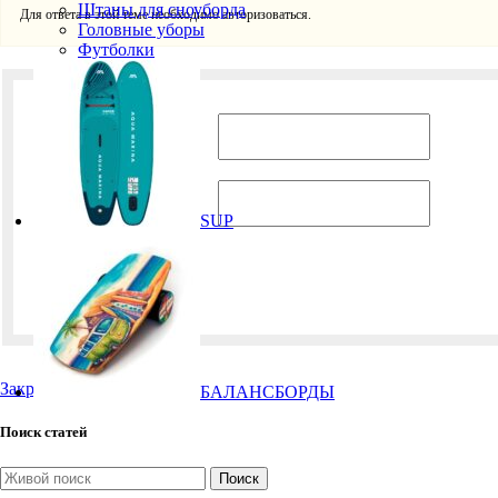
Штаны для сноуборда
Для ответа в этой теме необходимо авторизоваться.
Головные уборы
Футболки
Имя пользователя:
Пароль:
SUP
Запомнить меня
Закрыть
БАЛАНСБОРДЫ
Поиск статей
Поиск