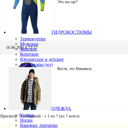
Это вы где?
KOTYA
Участник
ГИДРОКОСТЮМЫ
Термокуртки
Мужские
16.06.2011 в 13:17
Женские
Короткие
Юношеские и детские
Аксессуары (ws)
Костя, это Невьянск.
Игорь Кремнёв
Хранитель
ОДЕЖДА
Куртки
Просмотр 7 сообщений - с 1 по 7 (из 7 всего)
Носки
Варежки, перчатки