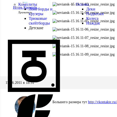
Комплиты
Основа
Игорь Кремнёв
Лонгборды и
Деки
Хранитель
крузеры
Подвески
Трюковые
Колеса
скейтборды
Наждак
Детские
15.06.2011 в 18:31
Большего размера тут
http://vkontakte.