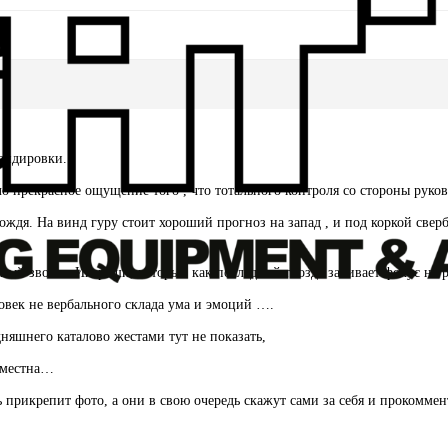
мандировки.
ло прекрасное ощущение того , что тотального контроля со стороны руков
дождя. На винд гуру стоит хороший прогноз на запад , и под коркой све
нный звонок Игореши, который как последний гвоздь забивает фокус на
ловек не вербального склада ума и эмоций ….
яшнего каталово жестами тут не показать,
 уместна…
прикрепит фото, а они в свою очередь скажут сами за себя и прокомме