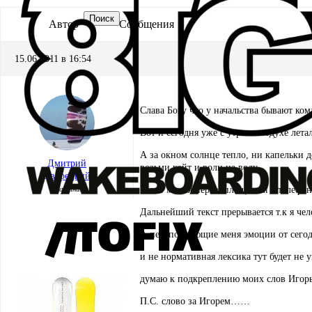
Поиск
Автор
Сообщения
15.06.2011 в 16:54
Слава Богу что у начальства бывают ко
Вот и сегодня уже с утра в воздухе лета
А за окном солнце тепло, ни капельки 
Дмитрий
возьми кайт и воли на воду.
Дворецкий
Участник
И вот мысля перевоплощается в телефо
Дальнейший текст прерывается т.к я че
А переполняющие меня эмоции от сегодн
и не нормативная лексика тут будет не
думаю к подкреплению моих слов Игорь 
П.С. слово за Игорем……