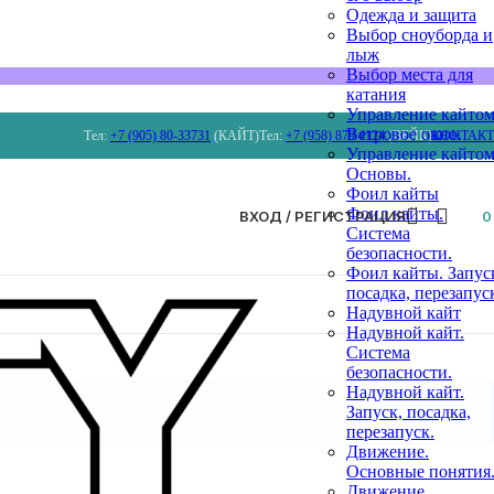
Одежда и защита
Выбор сноуборда и
лыж
Выбор места для
катания
Управление кайтом
Ветровое окно.
Тел:
+7 (905) 80-33731
(КАЙТ)
Тел:
+7 (958) 879 4124
(ВЕЙК)
КОНТАК
Управление кайтом
Основы.
Фоил кайты
Фоил кайты.
ВХОД / РЕГИСТРАЦИЯ
Система
безопасности.
Фоил кайты. Запус
посадка, перезапус
Надувной кайт
Надувной кайт.
Система
безопасности.
Надувной кайт.
Запуск, посадка,
перезапуск.
Движение.
Основные понятия
Движение.