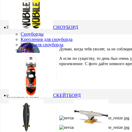
СНОУБОРД
15.06.2011 в 17:26
Сноуборды
Крепления для сноуборда
Чехлы для сноуборда
Думаю, когда тебя уволят, за не соблюд
Маски
А если по существу, то день был очень 
приземление. С фото дайте немного вре
Игорь Кремнёв
Хранитель
СКЕЙТБОРД
15.06.2011 в 18:25