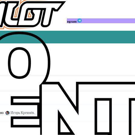
Мы в Telegram
ано
Игорь Кремнёв
.