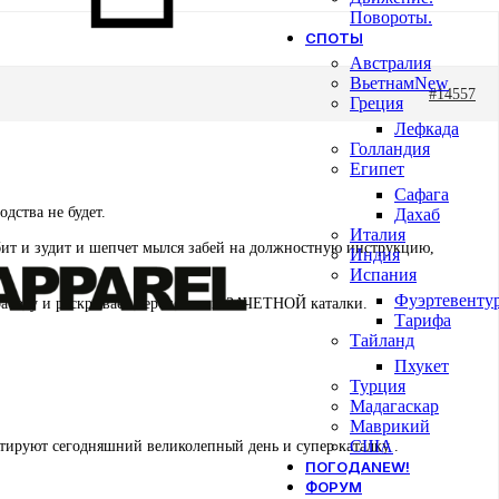
Повороты.
СПОТЫ
Австралия
Вьетнам
New
#14557
Греция
Лефкада
Голландия
Египет
Сафага
одства не будет.
Дахаб
Италия
рбит и зудит и шепчет мылся забей на должностную инструкцию,
Индия
Испания
Фуэртевенту
 работу и раскрывает перспективы ЗАЧЕТНОЙ каталки.
Тарифа
Тайланд
Пхукет
Турция
Мадагаскар
Маврикий
США
нтируют сегодняшний великолепный день и супер каталку .
ПОГОДА
NEW!
ФОРУМ