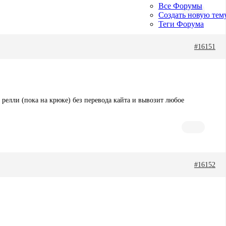
Все Форумы
Создать новую тем
Теги Форума
#16151
 релли (пока на крюке) без перевода кайта и вывозит любое
#16152