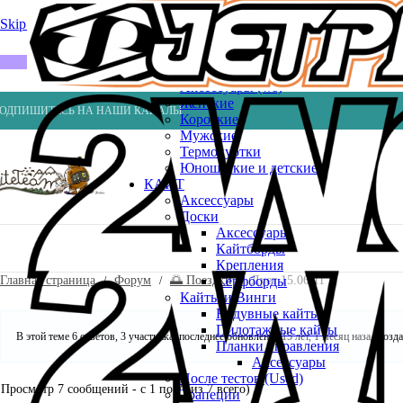
Весла
Насосы
Skip to navigation
Skip to main content
ВЕЙК
Шлемы
ГИДРОКОСТЮМЫ
Аксессуары (ws)
Женские
ОДПИШИТЕСЬ НА НАШИ КАНАЛЫ
Короткие
Мужские
Термокуртки
Юношеские и детские
КАЙТ
Аксессуары
Доски
Аксессуары
Кайтборды
Крепления
Главная страница
Форум
🌅 Поездки
Дует 15.06.11
Серфборды
Кайты и Винги
Надувные кайты
Пилотажные кайты
В этой теме 6 ответов, 3 участника, последнее обновление
15 лет, 1 месяц назад
созд
Планки управления
Аксессуары
После тестов (Used)
Просмотр 7 сообщений - с 1 по 7 (из 7 всего)
Трапеции