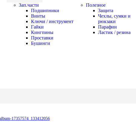
Зап.части
Полезное
Подшипники
Защита
Винты
Чехлы, сумки и
Ключи / инструмент
рюкзаки
Гайки
Парафин
Кингпины
Ластик / резина
Проставки
Бушинги
ru/album-17357574_133412056