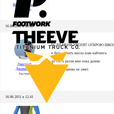
Игорь Кремнёв
Хранитель
16.06.2011 в 03:08
ЕСЛИ МЕНЯ УВОЛЯТ ОТКРОЮ ШКО
и буду обучать массы азам кайтинга.
до 100% релли мне пока далеко.
Дмитрий
Дворецкий
релли на крюке не зачет.
Участник
16.06.2011 в 12:41