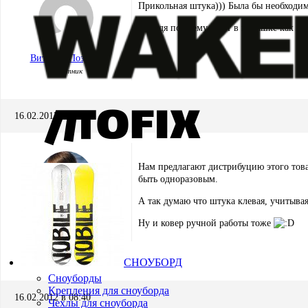
Прикольная штука))) Была бы необходи
И, судя по всему, кайт в видяшке как мой
Виталий Поздеев
Участник
16.02.2012 в 08:19
Нам предлагают дистрибуцию этого товар
быть одноразовым.
А так думаю что штука клевая, учитывая
Игорь Кремнёв
Ну и ковер ручной работы тоже
Хранитель
СНОУБОРД
Сноуборды
Крепления для сноуборда
16.02.2012 в 08:40
Чехлы для сноуборда