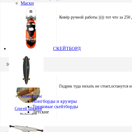
Маски
Ковёр ручной работы )))) тот что за 250
Виталий Поздеев
Участник
СКЕЙТБОРД
16.02.2012 в 09:50
Гидрик туда пихать не стоит,останутся
Комплиты
Лонгборды и крузеры
Трюковые скейтборды
Сергей Шварев
Детские
Модератор