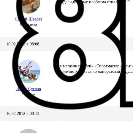
отдали,поэтому проблема отпала.
Сергей Шварев
Модератор
16.02.2012 в 08:08
в магазинах «Век» «Спортмастер»»альпи
конечно красивая но одноразовая игруш
Игорь Суслов
Участник
16.02.2012 в 08:13