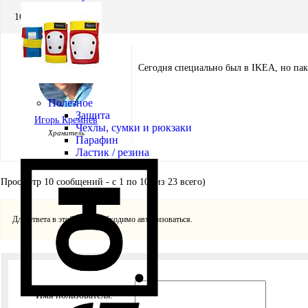
16.02.2012 в 16:42
Сегодня специально был в IKEA, но пак
Полезное
Защита
Игорь Кремнёв
Чехлы, сумки и рюкзаки
Хранитель
Парафин
Ластик / резина
Просмотр 10 сообщений - с 1 по 10 (из 23 всего)
Для ответа в этой теме необходимо авторизоваться.
Имя пользователя: