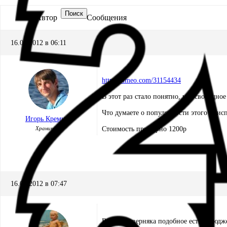
Поиск
Автор
Сообщения
16.02.2012 в 06:11
http://vimeo.com/31154434
В этот раз стало понятно, что свободно
Что думаете о популярности этого прис
Игорь Кремнёв
Хранитель
Стоимость примерно 1200р
16.02.2012 в 07:47
В Икее наверняка подобное есть,и бюдже