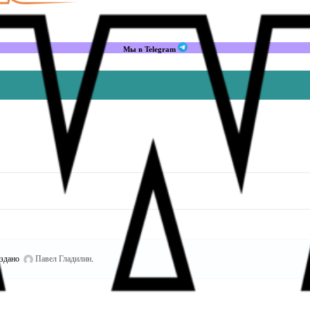
Мы в Telegram
здано
Павел Гладилин
.