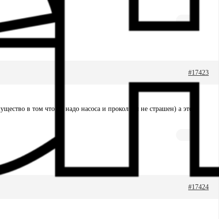
#17423
ество в том что не надо насоса и прокол им не страшен) а это
#17424