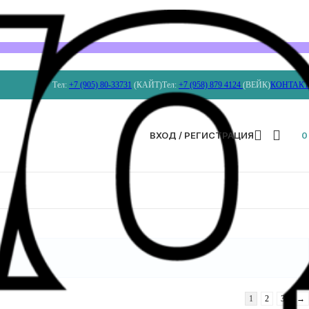
Тел:
+7 (905) 80-33731
(КАЙТ)
Тел:
+7 (958) 879 4124
(ВЕЙК)
КОНТАК
ВХОД / РЕГИСТРАЦИЯ
1
2
3
→