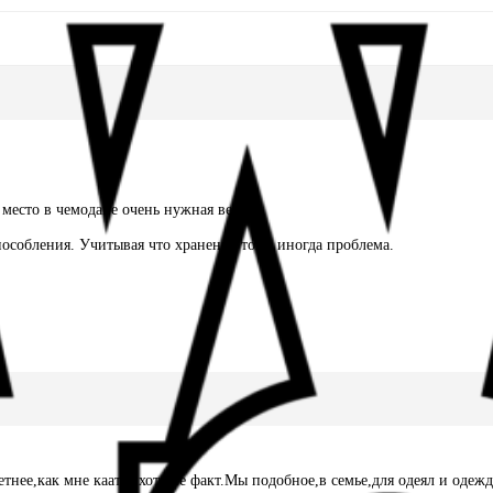
е место в чемодане очень нужная весчь!
пособления. Учитывая что хранение тоже иногда проблема.
тнее,как мне каатся,хотя не факт.Мы подобное,в семье,для одеял и одеж