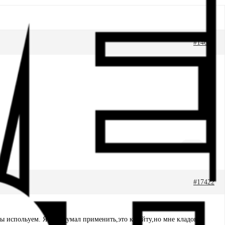
#14675
#17422
ды испольуем. Я уже думал применить,это к кайту,но мне кладовку