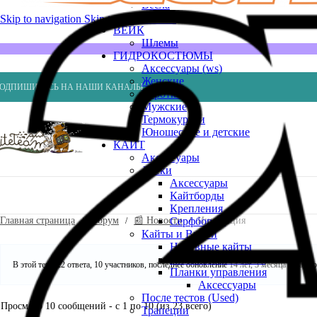
Весла
Насосы
Skip to navigation
Skip to main content
ВЕЙК
Шлемы
ГИДРОКОСТЮМЫ
Аксессуары (ws)
Женские
ОДПИШИТЕСЬ НА НАШИ КАНАЛЫ
Короткие
Мужские
Термокуртки
Юношеские и детские
КАЙТ
Аксессуары
Доски
Аксессуары
Кайтборды
Крепления
Главная страница
Форум
📰 Новости
Инновация
Серфборды
Кайты и Винги
Надувные кайты
Пилотажные кайты
В этой теме 22 ответа, 10 участников, последнее обновление
14 лет, 3 месяца назад
со
Планки управления
Аксессуары
После тестов (Used)
Просмотр 10 сообщений - с 1 по 10 (из 23 всего)
Трапеции