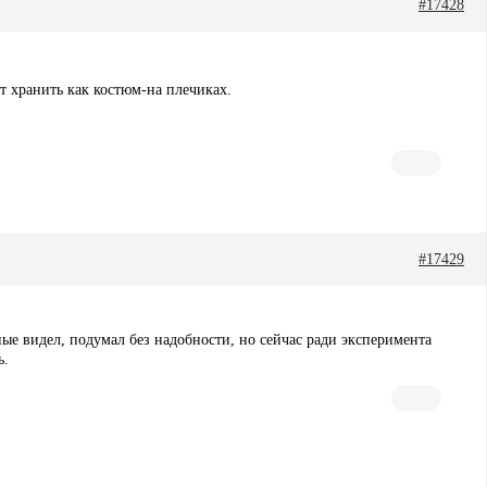
#17428
т хранить как костюм-на плечиках.
#17429
ные видел, подумал без надобности, но сейчас ради эксперимента
ь.