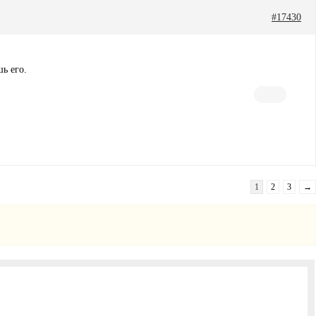
#17430
ь его.
1
2
3
→