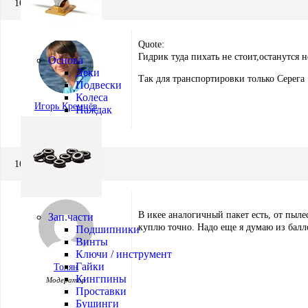
16.02.2012 в 12:14
Quote:
Гидрик туда пихать не стоит,останутся
Основа
Деки
Так для транспортировки только Серега
Подвески
Колеса
Игорь Кремнёв
Наждак
Хранитель
16.02.2012 в 13:21
В икее аналогичный пакет есть, от пыле
Зап.части
куплю точно. Надо еще я думаю из балл
Подшипники
Винты
Ключи / инструмент
Гайки
Толян
Кингпины
Модератор
Проставки
Бушинги