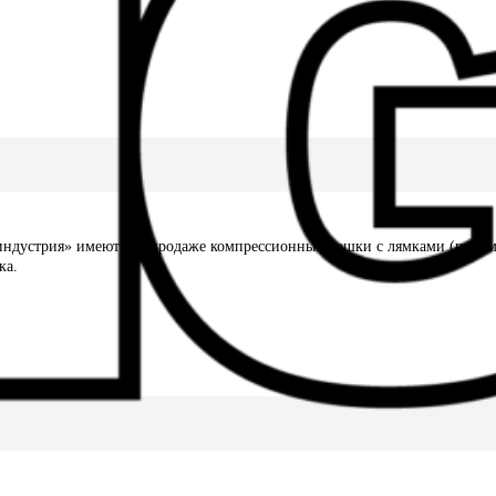
ндустрия» имеются в продаже компрессионные мешки с лямками (преимущ
ка.