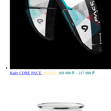
Кайт CORE PACE
169 900
₽
–
217 900
₽