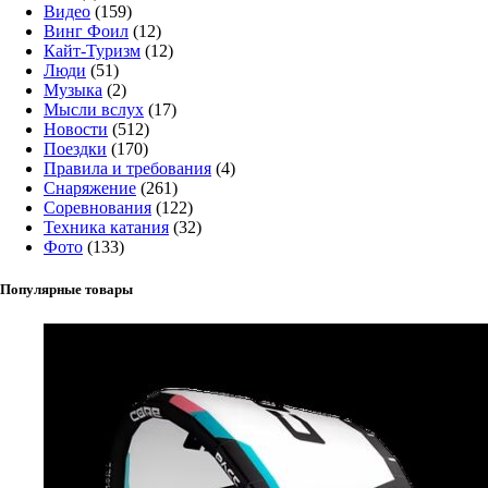
Видео
(159)
Винг Фоил
(12)
Кайт-Туризм
(12)
Люди
(51)
Музыка
(2)
Мысли вслух
(17)
Новости
(512)
Поездки
(170)
Правила и требования
(4)
Снаряжение
(261)
Соревнования
(122)
Техника катания
(32)
Фото
(133)
Популярные товары