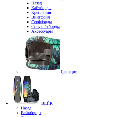
Назад
Кайтборды
Крепления
Вингфоил
Серфборды
Сноукайтборды
Аксессуары
Трапеции
ВЕЙК
Назад
Вейкборды