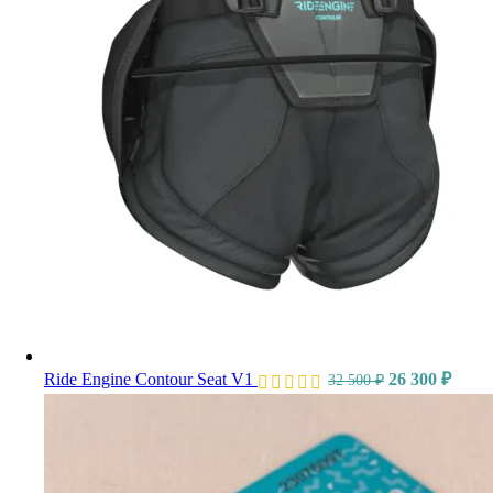
Ride Engine Contour Seat V1
26 300
₽
32 500
₽