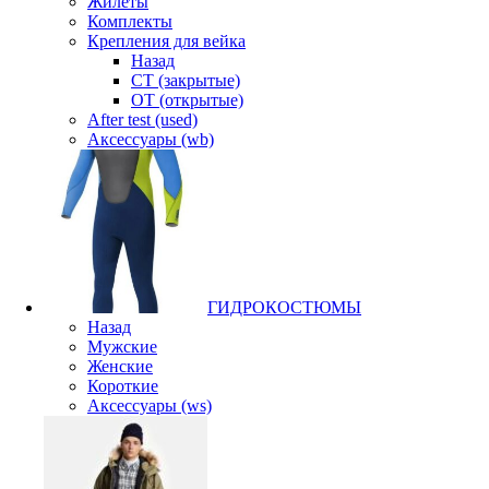
Жилеты
Комплекты
Крепления для вейка
Назад
CT (закрытые)
OT (открытые)
After test (used)
Аксессуары (wb)
ГИДРОКОСТЮМЫ
Назад
Мужские
Женские
Короткие
Аксессуары (ws)