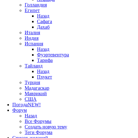
Голландия
Египет
Назад
Сафага
Дахаб
Италия
Индия
Испания
Назад
Фуэртевентура
Тарифа
Тайланд
Назад
Пхукет
Турция
Мадагаскар
Маврикий
США
Погода
NEW!
Форум
Назад
Все Форумы
Создать новую тему
Теги Форума
Список желаний