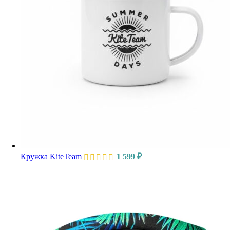
Кружка KiteTeam
1 599
₽