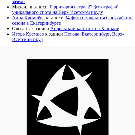
зачем?
Михаил
к записи
Территория ветра: 27 фотографий
уникального спота на Верх-Исетском пруду
Анна Кремнёва
к записи
34 фото с Закрытия Сноукайтинг
сезона в Екатеринбурге
Ольга Л.
к записи
Апрельский кайтинг на Хайнане
Игорь Кремнёв
к записи
Погода. Екатеринбург, Верх-
Исетский пруд