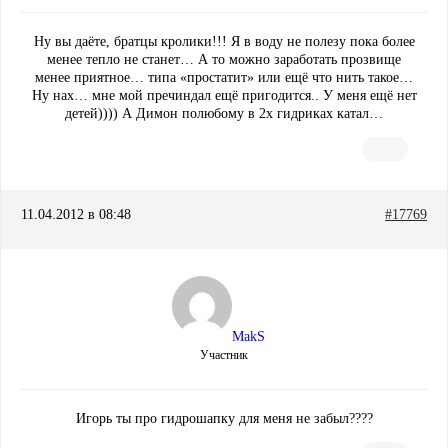
Ну вы даёте, братцы кролики!!! Я в воду не полезу пока более
менее тепло не станет… А то можно заработать прозвище
менее приятное… типа «простатит» или ещё что нить такое…
Ну нах… мне мой пречиндал ещё пригодится.. У меня ещё нет
детей)))) А Димон полюбому в 2х гидриках катал…
11.04.2012 в 08:48
#17769
MakS
Участник
Игорь ты про гидрошапку для меня не забыл????