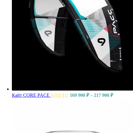
Диапазон
Кайт CORE PACE
169 900
₽
–
217 900
₽
цен:
169
900 ₽
–
217
900 ₽