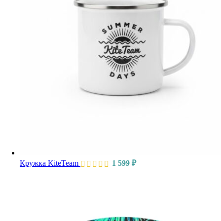
Кружка KiteTeam
1 599
₽