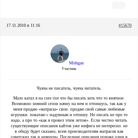
17.11.2010 в 11:16
#15670
Mishgan
Участник
Чукча не писатель, чукча читатель.
Мало катал я на core riot что бы писать хоть что то внятное.
Возможно зимний сезон начну на нем и отпишусь, так как у
меня продаю «матрасы» свои. продаю свой самые любимые
игрушки. покатаю с надувным и отпишу. Но писать не про то
надо, а про то «как я провел этим летом». Если честно читать
существующие описания кайтов уже нифига не интересно. не
в обиду будет сказано, всем производителям матрасов как
советских так и немчуры. Последние описания похоже один в