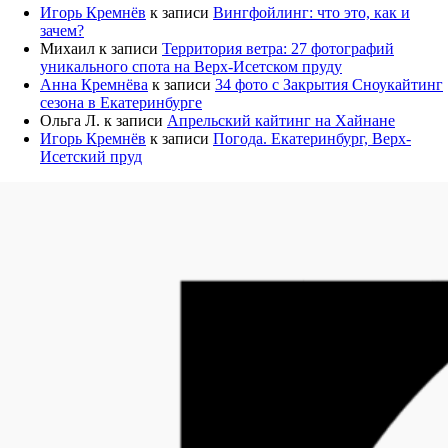
–
Игорь Кремнёв
к записи
Вингфойлинг: что это, как и
10
зачем?
000 ₽
Михаил
к записи
Территория ветра: 27 фотографий
уникального спота на Верх-Исетском пруду
Анна Кремнёва
к записи
34 фото с Закрытия Сноукайтинг
сезона в Екатеринбурге
Ольга Л.
к записи
Апрельский кайтинг на Хайнане
Игорь Кремнёв
к записи
Погода. Екатеринбург, Верх-
Исетский пруд