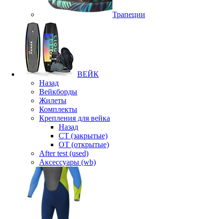
Трапеции
ВЕЙК
Назад
Вейкборды
Жилеты
Комплекты
Крепления для вейка
Назад
CT (закрытые)
OT (открытые)
After test (used)
Аксессуары (wb)