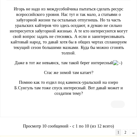
Игорь не надо из междусобойчика пытаться сделать ресурс
всероссийского уровня. Нас тут и так мало, а статьями о
забугорной жизни ты остальных отпугнешь. Но та часть
уральских кайтеров что здесь оседают, я думаю не сильно
интересуется забугорной жизнью. А те кто интересуются могут
свой вопрос задать не стесняясь. А если и заинтересовывать
кайтовый народ, то давай хотя бы в общих чертах спланируем
текущий сезон большими мазками. Куда бы можно сгонять
толпой.
Даже в тот же невьянск, там такой берег интересный
Стас же зимой там катает?
Помню как то ездил под каменск-уральский на озеро
Б.Сунгуль там тоже спуск интересный. Вот давай может и
создатим тему?
Просмотр 10 сообщений - с 1 по 10 (из 12 всего)
1
2
→