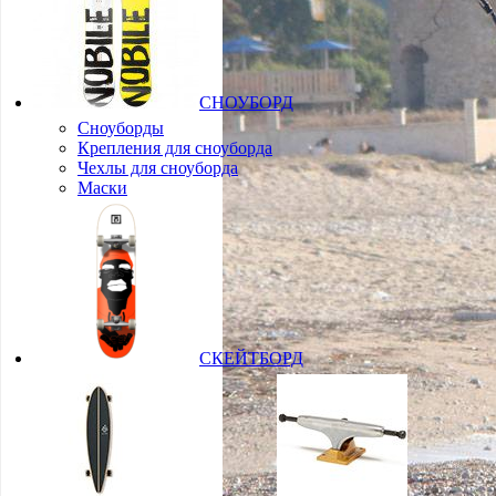
СНОУБОРД
Сноуборды
Крепления для сноуборда
Чехлы для сноуборда
Маски
СКЕЙТБОРД