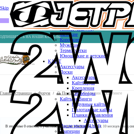
Весла
Насосы
Skip to navigation
Skip to main content
ВЕЙК
Шлемы
ГИДРОКОСТЮМЫ
Аксессуары (ws)
Женские
ОДПИШИТЕСЬ НА НАШИ КАНАЛЫ
Короткие
Мужские
Термокуртки
Юношеские и детские
КАЙТ
Аксессуары
Доски
Аксессуары
Кайтборды
Крепления
Главная страница
Форум
🌅 Поездки
О Греции и кайтинге
Серфборды
Кайты и Винги
Надувные кайты
Пилотажные кайты
Планки управления
Аксессуары
После тестов (Used)
В этой теме 0 ответов, 1 участник, последнее обновление
15 лет, 10 месяцев назад
со
Трапеции