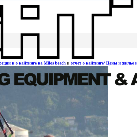
еции и о кайтинге на Milos beach
и
отчет о кайтинге/ Цены и жилье 