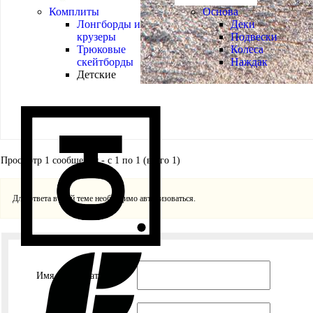
Комплиты
Основа
Лонгборды и
Деки
крузеры
Подвески
Трюковые
Колеса
скейтборды
Наждак
Детские
Просмотр 1 сообщения - с 1 по 1 (всего 1)
Для ответа в этой теме необходимо авторизоваться.
Имя пользователя: