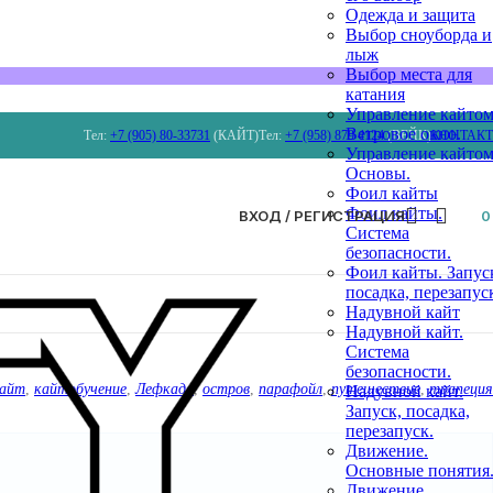
Одежда и защита
Выбор сноуборда и
лыж
Выбор места для
катания
Управление кайтом
Ветровое окно.
Тел:
+7 (905) 80-33731
(КАЙТ)
Тел:
+7 (958) 879 4124
(ВЕЙК)
КОНТАК
Управление кайтом
Основы.
Фоил кайты
Фоил кайты.
ВХОД / РЕГИСТРАЦИЯ
Система
безопасности.
Фоил кайты. Запус
посадка, перезапус
Надувной кайт
Надувной кайт.
Система
безопасности.
айт
,
кайтобучение
,
Лефкада
,
остров
,
парафойл
,
путешествие
,
трапеция
Надувной кайт.
Запуск, посадка,
перезапуск.
Движение.
Основные понятия
Движение.