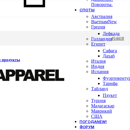
Повороты.
СПОТЫ
Австралия
Вьетнам
New
Греция
Лефкада
Голландия
#14418
Египет
Сафага
Дахаб
и продукты
Италия
Индия
Испания
Фуэртевенту
Тарифа
Тайланд
Пхукет
Турция
Мадагаскар
Маврикий
США
ПОГОДА
NEW!
ФОРУМ