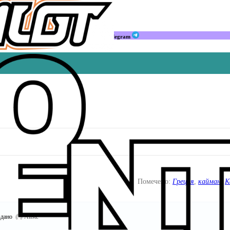
Мы в Telegram
Помечено:
Греция
,
кайман
,
К
здано
Alisa
.