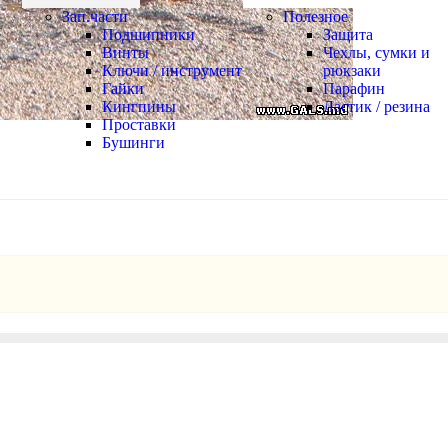
Зап.части
Полезное
Подшипники
Защита
Винты
Чехлы, сумки и
Ключи / инструмент
рюкзаки
Гайки
Парафин
Кингпины
Ластик / резина
Проставки
Бушинги