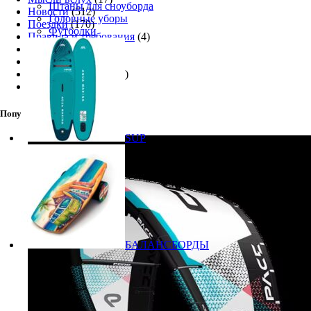
Штаны для сноуборда
Новости
(512)
Головные уборы
Поездки
(170)
Футболки
Правила и требования
(4)
Снаряжение
(261)
Соревнования
(122)
Техника катания
(32)
Фото
(133)
Популярные товары
SUP
БАЛАНСБОРДЫ