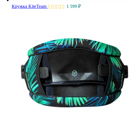
Кружка KiteTeam
1 599
₽