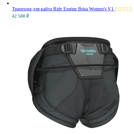
Трапеция для кайта Ride Engine Brisa Women's V1
42 500
₽