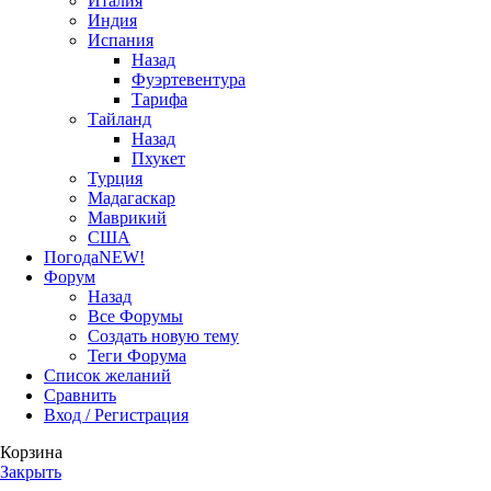
Италия
Индия
Испания
Назад
Фуэртевентура
Тарифа
Тайланд
Назад
Пхукет
Турция
Мадагаскар
Маврикий
США
Погода
NEW!
Форум
Назад
Все Форумы
Создать новую тему
Теги Форума
Список желаний
Сравнить
Вход / Регистрация
Корзина
Закрыть