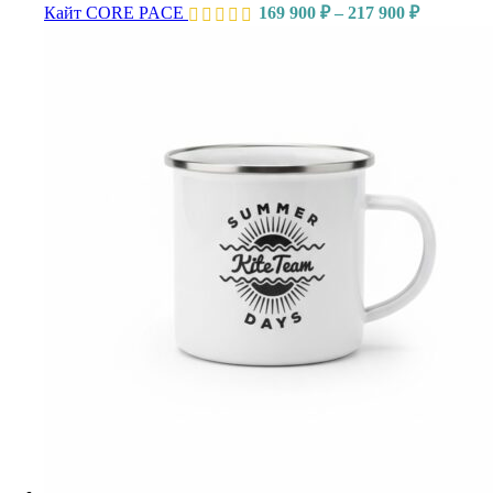
Диапазон
Кайт CORE PACE
169 900
₽
–
217 900
₽
цен:
169
900 ₽
–
217
900 ₽