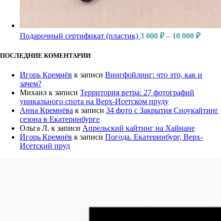
Диапа
Подарочный сертификат (пластик)
3 000
₽
–
10 000
₽
цен:
3
ПОСЛЕДНИЕ КОМЕНТАРИИ
000 ₽
–
Игорь Кремнёв
к записи
Вингфойлинг: что это, как и
10
зачем?
000 ₽
Михаил
к записи
Территория ветра: 27 фотографий
уникального спота на Верх-Исетском пруду
Анна Кремнёва
к записи
34 фото с Закрытия Сноукайтинг
сезона в Екатеринбурге
Ольга Л.
к записи
Апрельский кайтинг на Хайнане
Игорь Кремнёв
к записи
Погода. Екатеринбург, Верх-
Исетский пруд