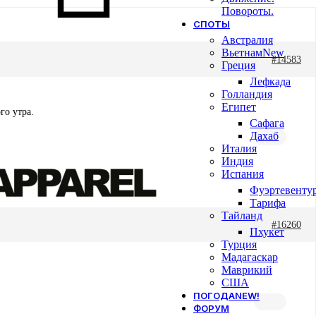
Повороты.
СПОТЫ
Австралия
Вьетнам
New
#14583
Греция
Лефкада
Голландия
Египет
го утра.
Сафага
Дахаб
Италия
Индия
Испания
Фуэртевенту
Тарифа
Тайланд
#16260
Пхукет
Турция
Мадагаскар
Маврикий
США
ПОГОДА
NEW!
ФОРУМ