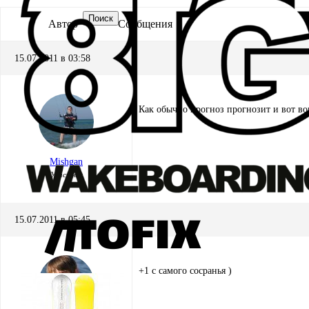
Поиск
Автор
Сообщения
15.07.2011 в 03:58
Как обычно прогноз прогнозит и вот воп
Mishgan
Участник
15.07.2011 в 05:45
+1 с самого сосранья )