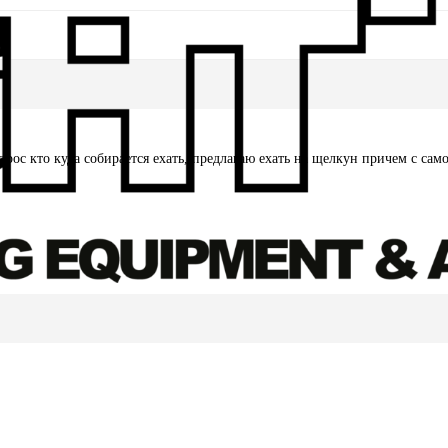
рос кто куда собирается ехать, предлагаю ехать на щелкун причем с само