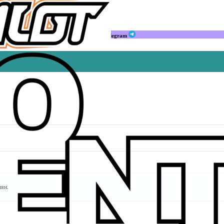
Мы в Telegram
лян
.