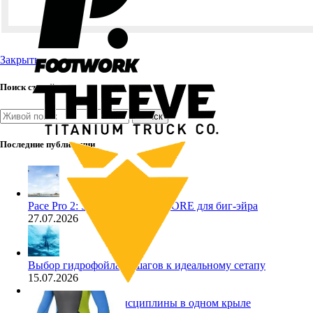
Закрыть
Поиск статей
Поиск
Последние публикации
Pace Pro 2: 5 фактов о кайте CORE для биг-эйра
27.07.2026
Выбор гидрофойла: 5 шагов к идеальному сетапу
15.07.2026
Кайт Core NXS: 3 дисциплины в одном крыле