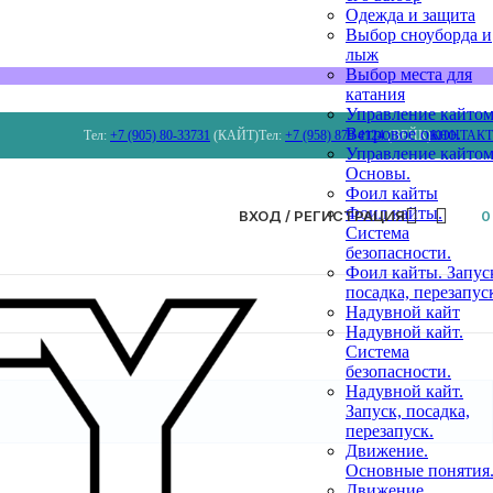
Одежда и защита
Выбор сноуборда и
лыж
Выбор места для
катания
Управление кайтом
Ветровое окно.
Тел:
+7 (905) 80-33731
(КАЙТ)
Тел:
+7 (958) 879 4124
(ВЕЙК)
КОНТАК
Управление кайтом
Основы.
Фоил кайты
Фоил кайты.
ВХОД / РЕГИСТРАЦИЯ
Система
безопасности.
Фоил кайты. Запус
посадка, перезапус
Надувной кайт
Надувной кайт.
Система
безопасности.
Надувной кайт.
Запуск, посадка,
перезапуск.
Движение.
Основные понятия
Движение.