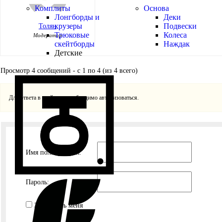
Комплиты
Основа
Лонгборды и
Деки
крузеры
Подвески
Толян
Трюковые
Колеса
Модератор
скейтборды
Наждак
Детские
Просмотр 4 сообщений - с 1 по 4 (из 4 всего)
Для ответа в этой теме необходимо авторизоваться.
Имя пользователя:
Пароль:
Запомнить меня