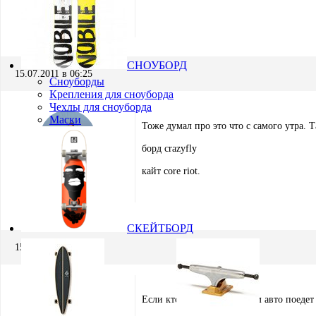
Игорь Кремнёв
Хранитель
СНОУБОРД
15.07.2011 в 06:25
Сноуборды
Крепления для сноуборда
Чехлы для сноуборда
Маски
Тоже думал про это что с самого утра. Т
борд crazyfly
кайт core riot.
Mishgan
Участник
СКЕЙТБОРД
15.07.2011 в 15:25
Если кто на незаполненном авто поедет