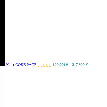
Кайт CORE PACE
169 900
₽
–
217 900
₽