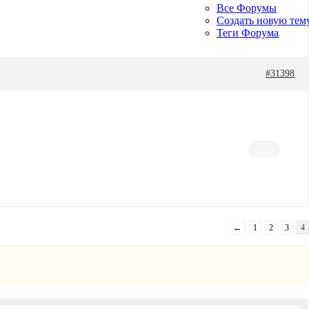
Все Форумы
Создать новую тем
Теги Форума
#31398
←
1
2
3
4