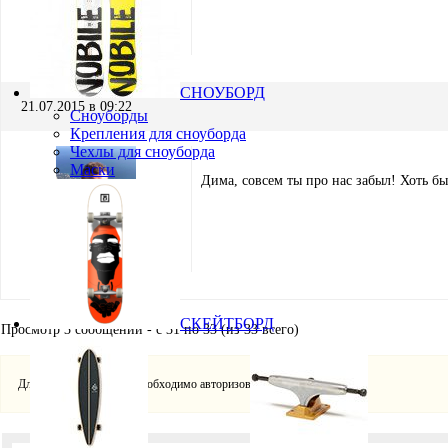
Dmitry Sh.
Участник
СНОУБОРД
21.07.2015 в 09:22
Сноуборды
Крепления для сноуборда
Чехлы для сноуборда
Маски
Дима, совсем ты про нас забыл! Хоть бы 
Юрий Пеша
Модератор
СКЕЙТБОРД
Просмотр 3 сообщений - с 31 по 33 (из 33 всего)
Для ответа в этой теме необходимо авторизоваться.