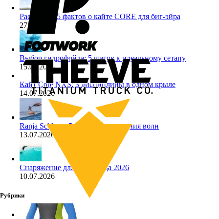
Pace Pro 2: 5 фактов о кайте CORE для биг-эйра
27.07.2026
Выбор гидрофойла: 5 шагов к идеальному сетапу
15.07.2026
Кайт Core NXS: 3 дисциплины в одном крыле
14.07.2026
Ranja Schlotte: 5 секретов покорения волн
13.07.2026
Снаряжение для лайтвинда 2026
10.07.2026
Рубрики
SUP
(9)