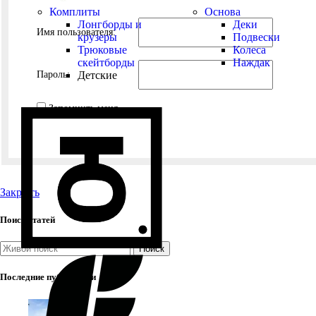
Комплиты
Основа
Лонгборды и
Деки
Имя пользователя:
крузеры
Подвески
Трюковые
Колеса
скейтборды
Наждак
Детские
Пароль:
Запомнить меня
Закрыть
Поиск статей
Поиск
Последние публикации