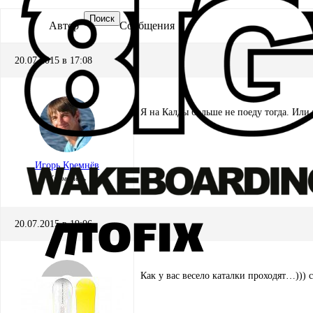
Поиск
Автор
Сообщения
20.07.2015 в 17:08
Я на Калды больше не поеду тогда. Или
Игорь Кремнёв
Хранитель
20.07.2015 в 19:06
Как у вас весело каталки проходят…)))