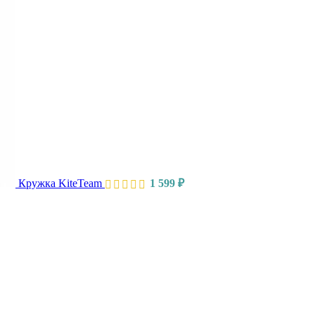
Кружка KiteTeam
1 599
₽