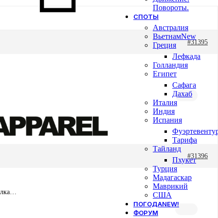
Повороты.
СПОТЫ
Австралия
Вьетнам
New
#31395
Греция
Лефкада
Голландия
Египет
Сафага
Дахаб
Италия
Индия
Испания
Фуэртевенту
Тарифа
Тайланд
#31396
Пхукет
Турция
Мадагаскар
Маврикий
талка…
США
ПОГОДА
NEW!
ФОРУМ