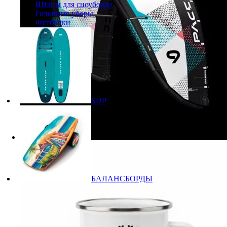
Штаны для сноуборда
Головные уборы
Футболки
SUP
БАЛАНСБОРДЫ