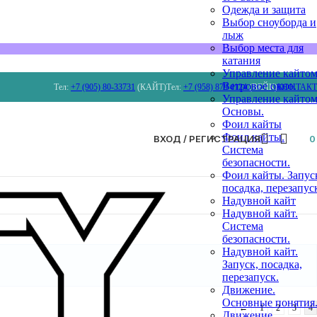
Одежда и защита
Выбор сноуборда и
лыж
Выбор места для
катания
Управление кайтом
Ветровое окно.
Тел:
+7 (905) 80-33731
(КАЙТ)
Тел:
+7 (958) 879 4124
(ВЕЙК)
КОНТАК
Управление кайтом
Основы.
Фоил кайты
Фоил кайты.
ВХОД / РЕГИСТРАЦИЯ
Система
безопасности.
Фоил кайты. Запус
посадка, перезапус
Надувной кайт
Надувной кайт.
Система
безопасности.
Надувной кайт.
Запуск, посадка,
перезапуск.
Движение.
Основные понятия
←
1
2
3
4
Движение.