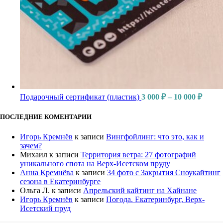
Подарочный сертификат (пластик)
3 000
₽
–
10 000
₽
ПОСЛЕДНИЕ КОМЕНТАРИИ
Игорь Кремнёв
к записи
Вингфойлинг: что это, как и
зачем?
Михаил
к записи
Территория ветра: 27 фотографий
уникального спота на Верх-Исетском пруду
Анна Кремнёва
к записи
34 фото с Закрытия Сноукайтинг
сезона в Екатеринбурге
Ольга Л.
к записи
Апрельский кайтинг на Хайнане
Игорь Кремнёв
к записи
Погода. Екатеринбург, Верх-
Исетский пруд