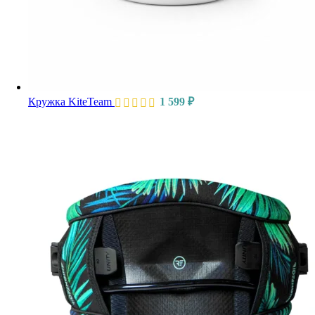
Кружка KiteTeam
1 599
₽