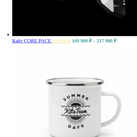
Кайт CORE PACE
169 900
₽
–
217 900
₽