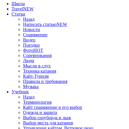
Школа
Travel
NEW
Статьи
Назад
Написать статью
NEW
Новости
Снаряжение
Видео
Поездки
Фото
HOT
Соревнования
Люди
Мысли в слух
Техника катания
Кайт-Туризм
Правила и требования
Музыка
Учебник
Назад
Терминология
Кайт снаряжение и его выбор
Одежда и защита
Выбор сноуборда и лыж
Выбор места для катания
Управление кайтом. Ветровое окно.