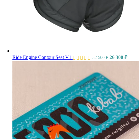
Ride Engine Contour Seat V1
26 300
₽
32 500
₽