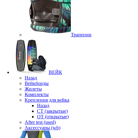
Трапеции
ВЕЙК
Назад
Вейкборды
Жилеты
Комплекты
Крепления для вейка
Назад
CT (закрытые)
OT (открытые)
After test (used)
Аксессуары (wb)