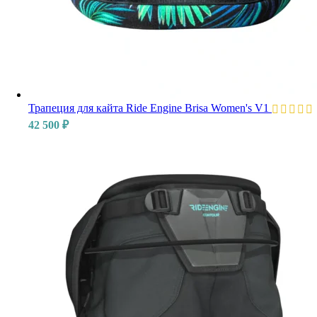
Трапеция для кайта Ride Engine Brisa Women's V1
42 500
₽