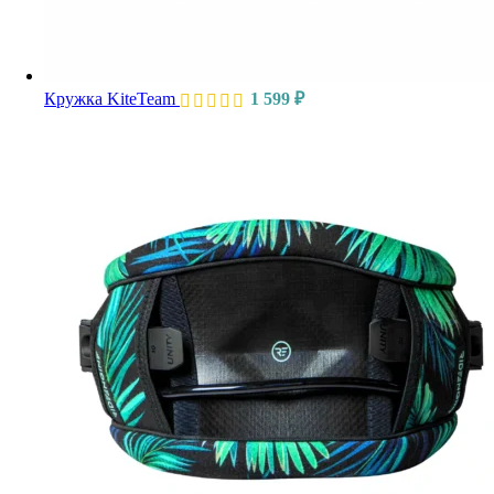
Кружка KiteTeam
1 599
₽