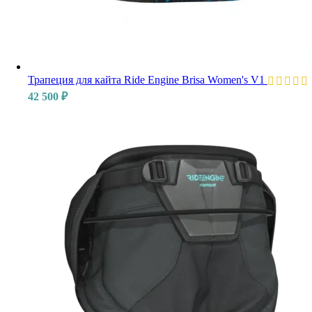
Трапеция для кайта Ride Engine Brisa Women's V1
42 500
₽