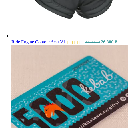
Ride Engine Contour Seat V1
26 300
₽
32 500
₽