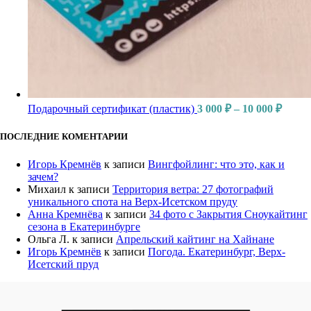
Подарочный сертификат (пластик)
3 000
₽
–
10 000
₽
ПОСЛЕДНИЕ КОМЕНТАРИИ
Игорь Кремнёв
к записи
Вингфойлинг: что это, как и
зачем?
Михаил
к записи
Территория ветра: 27 фотографий
уникального спота на Верх-Исетском пруду
Анна Кремнёва
к записи
34 фото с Закрытия Сноукайтинг
сезона в Екатеринбурге
Ольга Л.
к записи
Апрельский кайтинг на Хайнане
Игорь Кремнёв
к записи
Погода. Екатеринбург, Верх-
Исетский пруд