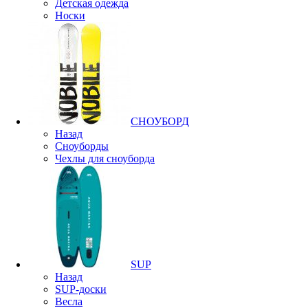
Детская одежда
Носки
СНОУБОРД
Назад
Сноуборды
Чехлы для сноуборда
SUP
Назад
SUP-доски
Весла