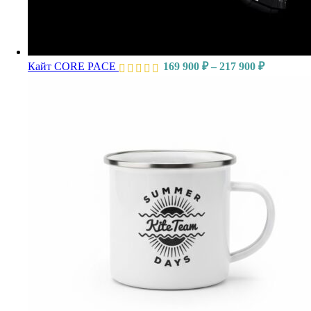
Кайт CORE PACE
169 900
₽
–
217 900
₽