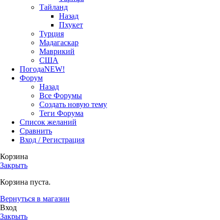
Тайланд
Назад
Пхукет
Турция
Мадагаскар
Маврикий
США
Погода
NEW!
Форум
Назад
Все Форумы
Создать новую тему
Теги Форума
Список желаний
Сравнить
Вход / Регистрация
Корзина
Закрыть
Корзина пуста.
Вернуться в магазин
Вход
Закрыть