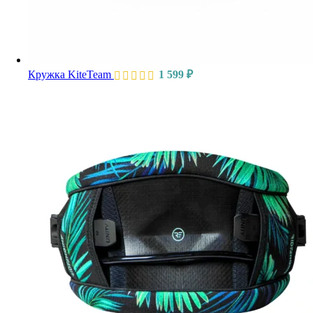
Кружка KiteTeam
1 599
₽