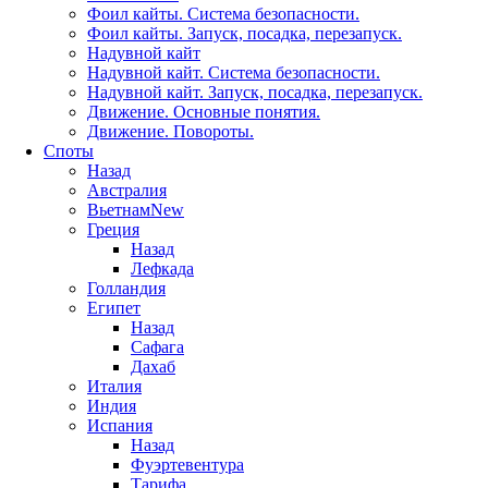
Фоил кайты. Система безопасности.
Фоил кайты. Запуск, посадка, перезапуск.
Надувной кайт
Надувной кайт. Система безопасности.
Надувной кайт. Запуск, посадка, перезапуск.
Движение. Основные понятия.
Движение. Повороты.
Споты
Назад
Австралия
Вьетнам
New
Греция
Назад
Лефкада
Голландия
Египет
Назад
Сафага
Дахаб
Италия
Индия
Испания
Назад
Фуэртевентура
Тарифа