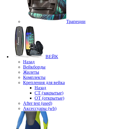
Трапеции
ВЕЙК
Назад
Вейкборды
Жилеты
Комплекты
Крепления для вейка
Назад
CT (закрытые)
OT (открытые)
After test (used)
Аксессуары (wb)