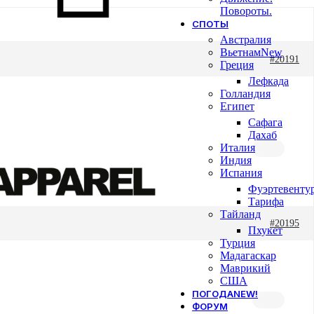
Повороты.
СПОТЫ
Австралия
Вьетнам
New
#20191
Греция
Лефкада
Голландия
Египет
Сафага
Дахаб
Италия
Индия
Испания
Фуэртевенту
Тарифа
Тайланд
#20195
Пхукет
Турция
Мадагаскар
Маврикий
США
ПОГОДА
NEW!
ФОРУМ