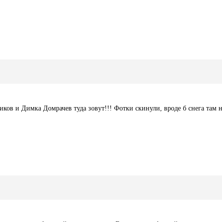
ков и Димка Домрачев туда зовут!!! Фотки скинули, вроде б снега там н