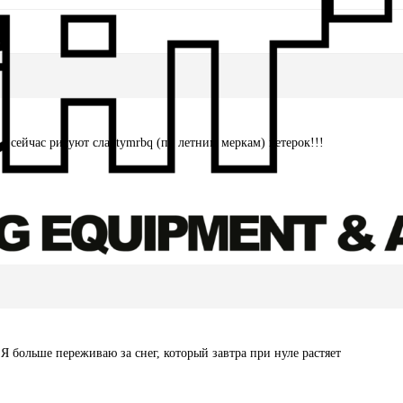
а сейчас рисуют слабtymrbq (по летним меркам) ветерок!!!
Я больше переживаю за снег, который завтра при нуле растяет