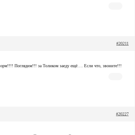
#20211
орм!!!! Поглядим!!! за Толиком заеду ещё…. Если что, звоните!!!
#20227