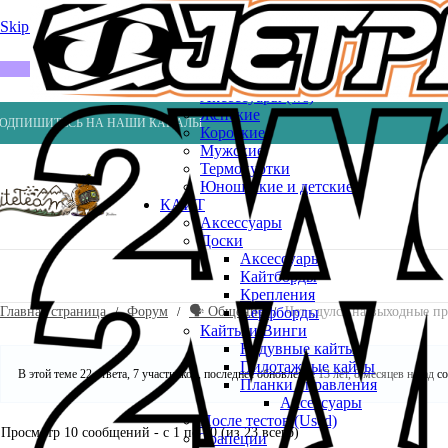
Весла
Насосы
Skip to navigation
Skip to main content
ВЕЙК
Шлемы
ГИДРОКОСТЮМЫ
Аксессуары (ws)
Женские
ОДПИШИТЕСЬ НА НАШИ КАНАЛЫ
Короткие
Мужские
Термокуртки
Юношеские и детские
КАЙТ
Аксессуары
Доски
Аксессуары
Кайтборды
Крепления
Главная страница
Форум
🗣️ Общение
Чет сдулся на выходные пр
Серфборды
Кайты и Винги
Надувные кайты
Пилотажные кайты
В этой теме 22 ответа, 7 участников, последнее обновление
13 лет, 8 месяцев назад
со
Планки управления
Аксессуары
После тестов (Used)
Просмотр 10 сообщений - с 1 по 10 (из 23 всего)
Трапеции