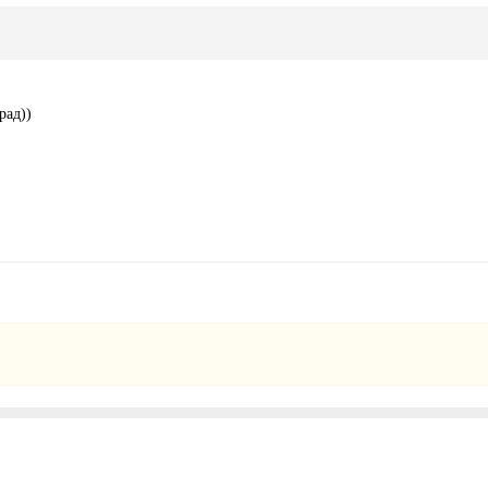
рад))