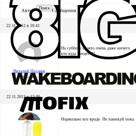
Поиск
Автор
Сообщения
22.11.2012 в 10:41
На субботу стояло очень даже ничего…. 
кто куда поедет???
Виталий Поздеев
Участник
22.11.2012 в 12:30
Нормально все вроде. Не паникуй пока. 