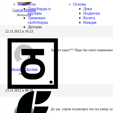
Комплиты
Основа
Лонгборды и
Деки
Сергей Шварев
крузеры
Подвески
Модератор
Трюковые
Колеса
скейтборды
Наждак
Детские
22.11.2012 в 16:23
Значит кака!!!! Надо бы снега нормальн
Виталий Поздеев
Участник
23.11.2012 в 08:38
Да уж, утром посмотрел что на улице за