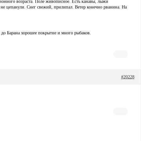
ионного возраста. Поле живописное. Есть канавы, лыжи
о не цепанули. Снег свежий, прилипал. Ветер конечно рванина. На
Е до Барана хорошее покрытие и много рыбаков.
#20228