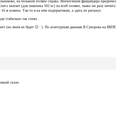
льниково, на большой поляне справа. Впечатления фрирайдера предпенс
нега хватает (для лыжника 102 кг) на всей поляне, лыжи ни разу ничег
16 м измена. Так-то я на нём подпрыгиваю, а здесь не рискнул.
де стабильно так гонял .
рзнет (но меня не будет 🙁 ). По агентурным данным В.Суворова на ВИЗ
имний сезон.