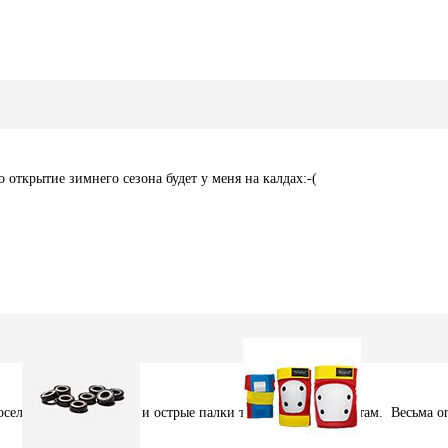
 открытие зимнего сезона будет у меня на калдах:-(
осел. Появились камни и острые палки торчащие то тут то там. Весьма о