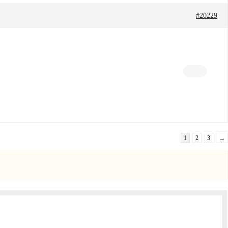
#20229
1
2
3
→