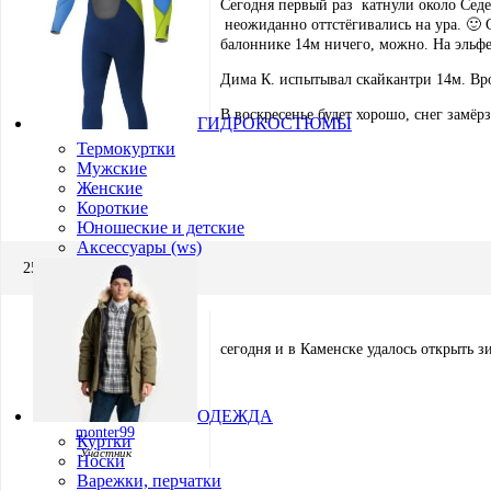
Сегодня первый раз катнули около Седе
неожиданно оттстёгивались на ура. 🙂 С
балоннике 14м ничего, можно. На эльфе 
Дима К. испытывал скайкантри 14м. Вро
Инчин Игорь
Участник
В воскресенье будет хорошо, снег замё
ГИДРОКОСТЮМЫ
Термокуртки
Мужские
Женские
Короткие
Юношеские и детские
Аксессуары (ws)
25.11.2012 в 21:09
сегодня и в Каменске удалось открыть з
ОДЕЖДА
monter99
Куртки
Участник
Носки
Варежки, перчатки