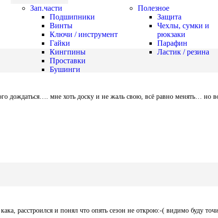
Зап.части
Полезное
Подшипники
Защита
Винты
Чехлы, сумки и
Ключи / инструмент
рюкзаки
Гайки
Парафин
Кингпины
Ластик / резина
Проставки
Бушинги
ого дождаться…. мне хоть доску и не жаль свою, всё равно менять… но в
 кака, расстроился и понял что опять сезон не открою:-( видимо буду точ