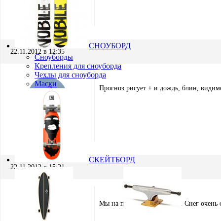
Игорь Кремнёв
Хранитель
СНОУБОРД
22.11.2012 в 12:35
Сноуборды
Крепления для сноуборда
Чехлы для сноуборда
Маски
Прогноз рисует + и дождь, блин, видимо
Mishgan
Участник
СКЕЙТБОРД
22.11.2012 в 15:21
Мы на поляне вчера катали. Снег очень 