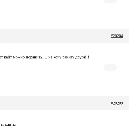
#20204
от кайт можно поранить…. не хочу ранить друга!!!
#20209
ить канты