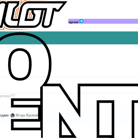
Мы в Telegram
огноз!!!
здано
Игорь Кремнёв
.