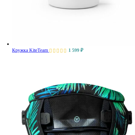
Кружка KiteTeam
1 599
₽