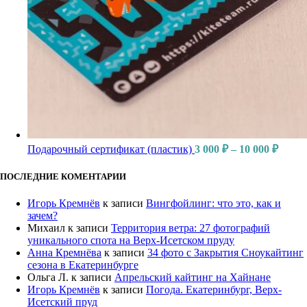
Подарочный сертификат (пластик)
3 000
₽
–
10 000
₽
ПОСЛЕДНИЕ КОМЕНТАРИИ
Игорь Кремнёв
к записи
Вингфойлинг: что это, как и
зачем?
Михаил
к записи
Территория ветра: 27 фотографий
уникального спота на Верх-Исетском пруду
Анна Кремнёва
к записи
34 фото с Закрытия Сноукайтинг
сезона в Екатеринбурге
Ольга Л.
к записи
Апрельский кайтинг на Хайнане
Игорь Кремнёв
к записи
Погода. Екатеринбург, Верх-
Исетский пруд