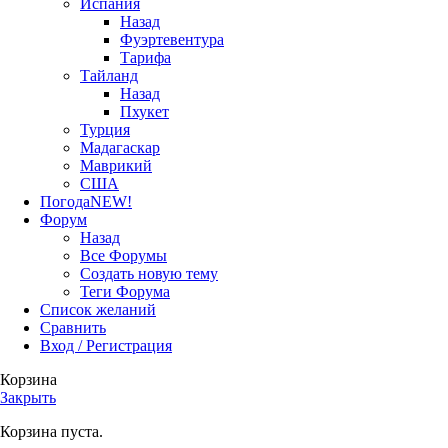
Испания
Назад
Фуэртевентура
Тарифа
Тайланд
Назад
Пхукет
Турция
Мадагаскар
Маврикий
США
Погода
NEW!
Форум
Назад
Все Форумы
Создать новую тему
Теги Форума
Список желаний
Сравнить
Вход / Регистрация
Корзина
Закрыть
Корзина пуста.