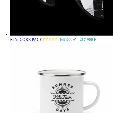
Кайт CORE PACE
169 900
₽
–
217 900
₽