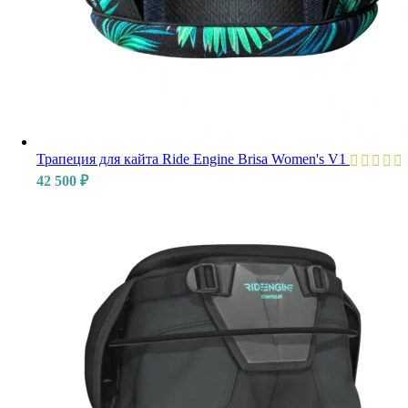
Трапеция для кайта Ride Engine Brisa Women's V1
42 500
₽