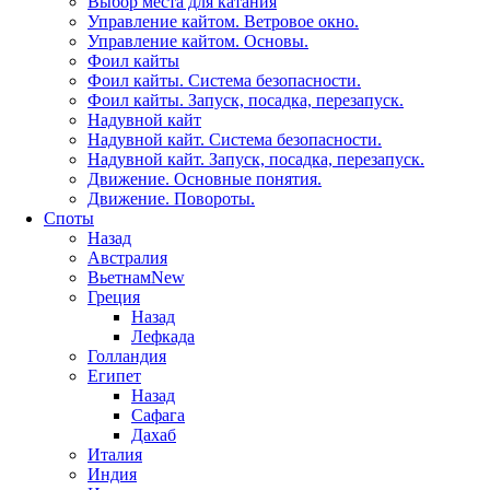
Выбор места для катания
Управление кайтом. Ветровое окно.
Управление кайтом. Основы.
Фоил кайты
Фоил кайты. Система безопасности.
Фоил кайты. Запуск, посадка, перезапуск.
Надувной кайт
Надувной кайт. Система безопасности.
Надувной кайт. Запуск, посадка, перезапуск.
Движение. Основные понятия.
Движение. Повороты.
Споты
Назад
Австралия
Вьетнам
New
Греция
Назад
Лефкада
Голландия
Египет
Назад
Сафага
Дахаб
Италия
Индия