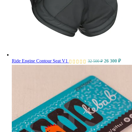
Ride Engine Contour Seat V1
26 300
₽
32 500
₽