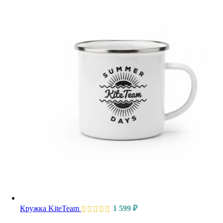
Кружка KiteTeam
1 599
₽