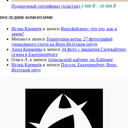
Подарочный сертификат (пластик)
3 000
₽
–
10 000
₽
ПОСЛЕДНИЕ КОМЕНТАРИИ
Игорь Кремнёв
к записи
Вингфойлинг: что это, как и
зачем?
Михаил
к записи
Территория ветра: 27 фотографий
уникального спота на Верх-Исетском пруду
Анна Кремнёва
к записи
34 фото с Закрытия Сноукайтинг
сезона в Екатеринбурге
Ольга Л.
к записи
Апрельский кайтинг на Хайнане
Игорь Кремнёв
к записи
Погода. Екатеринбург, Верх-
Исетский пруд