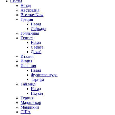
Споты
Назад
Австралия
Вьетнам
New
Греция
Назад
Лефкада
Голландия
Египет
Назад
Сафага
Дахаб
Италия
Индия
Испания
Назад
Фуэртевентура
Тарифа
Тайланд
Назад
Пхукет
Турция
Мадагаскар
Маврикий
США