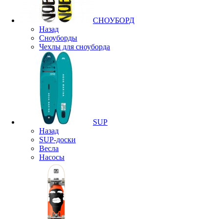
СНОУБОРД
Назад
Сноуборды
Чехлы для сноуборда
SUP
Назад
SUP-доски
Весла
Насосы