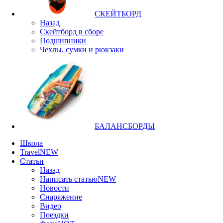
СКЕЙТБОРД
Назад
Скейтборд в сборе
Подшипники
Чехлы, сумки и рюкзаки
БАЛАНСБОРДЫ
Школа
Travel
NEW
Статьи
Назад
Написать статью
NEW
Новости
Снаряжение
Видео
Поездки