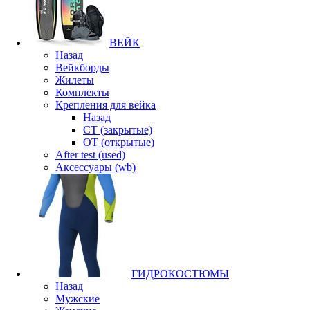
ВЕЙК
Назад
Вейкборды
Жилеты
Комплекты
Крепления для вейка
Назад
CT (закрытые)
OT (открытые)
After test (used)
Аксессуары (wb)
ГИДРОКОСТЮМЫ
Назад
Мужские