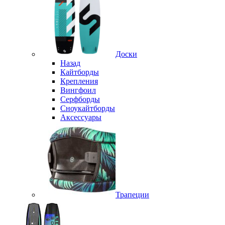
Доски
Назад
Кайтборды
Крепления
Вингфоил
Серфборды
Сноукайтборды
Аксессуары
Трапеции