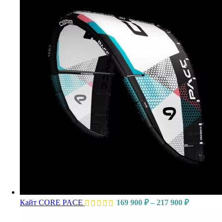
Кайт CORE PACE
169 900
₽
–
217 900
₽