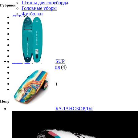
Штаны для сноуборда
Рубрики
Головные уборы
Футболки
SUP
(9)
Видео
(159)
Винг Фоил
(12)
Кайт-Туризм
(12)
Люди
(51)
Музыка
(2)
Мысли вслух
(17)
Новости
(512)
SUP
Поездки
(170)
Правила и требования
(4)
Снаряжение
(261)
Соревнования
(122)
Техника катания
(32)
Фото
(133)
Популярные товары
БАЛАНСБОРДЫ