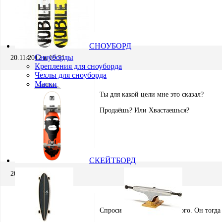
Виталий Поздеев
Участник
СНОУБОРД
Сноуборды
20.11.2012 в 19:51
Крепления для сноуборда
Чехлы для сноуборда
Маски
Ты для какой цели мне это сказал?
Продаёшь? Или Хвастаешься?
Олег Махов
Участник
СКЕЙТБОРД
20.11.2012 в 20:54
Спроси у Димона Дворецкого. Он тогда 