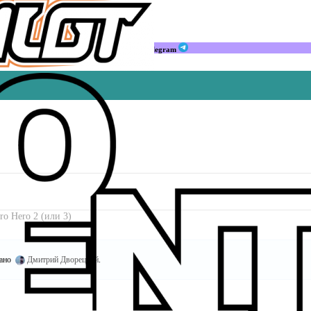
Мы в Telegram
o Hero 2 (или 3)
ано
Дмитрий Дворецкий
.