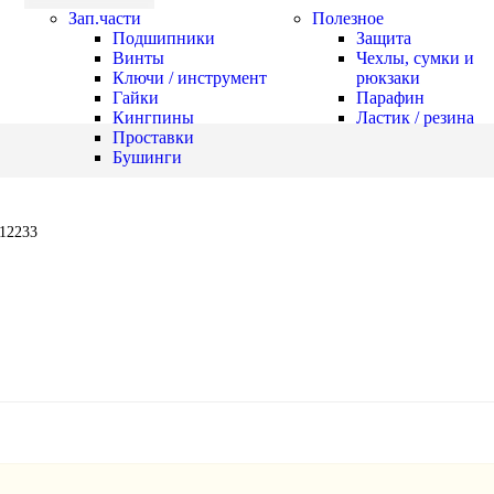
Зап.части
Полезное
Подшипники
Защита
Винты
Чехлы, сумки и
Ключи / инструмент
рюкзаки
Гайки
Парафин
Кингпины
Ластик / резина
Проставки
Бушинги
012233