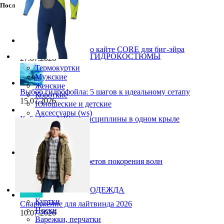
Последние публикации
Pace Pro 2: 5 фактов о кайте CORE для биг-эйра
ГИДРОКОСТЮМЫ
27.07.2026
Термокуртки
Мужские
Женские
Выбор гидрофойла: 5 шагов к идеальному сетапу
Короткие
15.07.2026
Юношеские и детские
Аксессуары (ws)
Кайт Core NXS: 3 дисциплины в одном крыле
14.07.2026
Ranja Schlotte: 5 секретов покорения волн
13.07.2026
ОДЕЖДА
Куртки
Снаряжение для лайтвинда 2026
Носки
10.07.2026
Варежки, перчатки