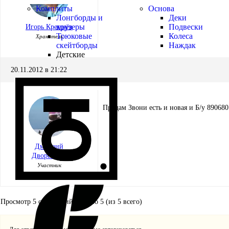
Комплиты
Основа
Лонгборды и
Деки
крузеры
Подвески
Игорь Кремнёв
Трюковые
Колеса
Хранитель
скейтборды
Наждак
Детские
20.11.2012 в 21:22
Продам Звони есть и новая и Б/у 89068
Дмитрий
Дворецкий
Участник
Просмотр 5 сообщений - с 1 по 5 (из 5 всего)