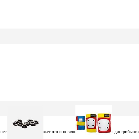
несколько покупал. Может что и осталось. А вообще я знаю дистрибьютор