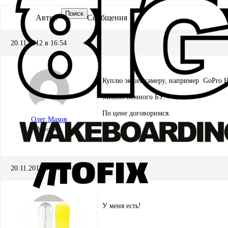
Поиск
Автор
Сообщения
20.11.2012 в 16:54
Куплю экшенкамеру, например GoPro Her
Можно немного БУ.
По цене договоримся.
Олег Махов
Участник
20.11.2012 в 17:03
У меня есть!