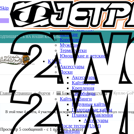
Весла
Насосы
Skip to navigation
Skip to main content
ВЕЙК
Шлемы
ГИДРОКОСТЮМЫ
Аксессуары (ws)
Женские
ОДПИШИТЕСЬ НА НАШИ КАНАЛЫ
Короткие
Мужские
Термокуртки
Юношеские и детские
КАЙТ
Аксессуары
Доски
Аксессуары
Кайтборды
Крепления
Главная страница
Форум
🎰 Барахолка
Аксессуары
Куплю GoPr
Серфборды
Кайты и Винги
Надувные кайты
Пилотажные кайты
В этой теме 4 ответа, 4 участника, последнее обновление
13 лет, 8 месяцев назад
созд
Планки управления
Аксессуары
После тестов (Used)
Просмотр 5 сообщений - с 1 по 5 (из 5 всего)
Трапеции