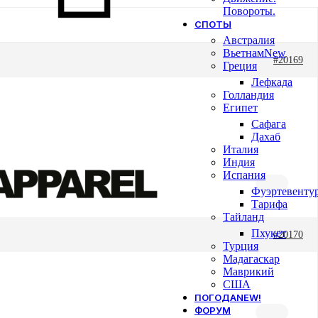
Повороты.
СПОТЫ
Австралия
Вьетнам
New
#20169
Греция
Лефкада
Голландия
Египет
Сафага
Дахаб
Италия
Индия
Испания
Фуэртевенту
Тарифа
Тайланд
Пхукет
#20170
Турция
Мадагаскар
Маврикий
США
ПОГОДА
NEW!
ФОРУМ