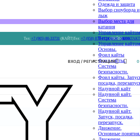
Одежда и защита
Выбор сноуборда и
лыж
Выбор места для
катания
Управление кайтом
Ветровое окно.
Тел:
+7 (905) 80-33731
(КАЙТ)
Тел:
+7 (958) 879 4124
(ВЕЙК)
КОНТАК
Управление кайтом
Основы.
Фоил кайты
Фоил кайты.
ВХОД / РЕГИСТРАЦИЯ
Система
безопасности.
Фоил кайты. Запус
посадка, перезапус
Надувной кайт
Надувной кайт.
Система
безопасности.
Надувной кайт.
Запуск, посадка,
перезапуск.
Движение.
Основные понятия
Движение.