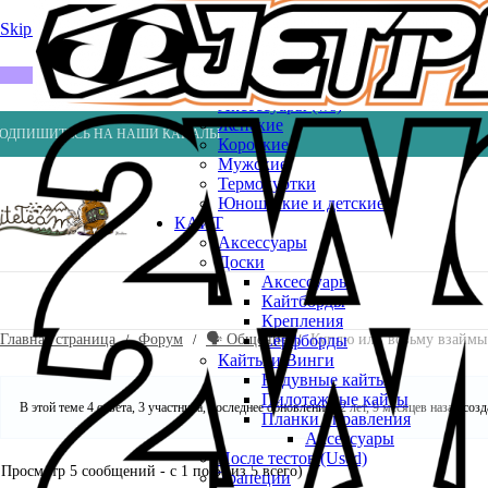
Весла
Насосы
Skip to navigation
Skip to main content
ВЕЙК
Шлемы
ГИДРОКОСТЮМЫ
Аксессуары (ws)
Женские
ОДПИШИТЕСЬ НА НАШИ КАНАЛЫ
Короткие
Мужские
Термокуртки
Юношеские и детские
КАЙТ
Аксессуары
Доски
Аксессуары
Кайтборды
Крепления
Главная страница
Форум
🗣️ Общение
Куплю или возьму взаймы 
Серфборды
Кайты и Винги
Надувные кайты
Пилотажные кайты
В этой теме 4 ответа, 3 участника, последнее обновление
12 лет, 9 месяцев назад
созд
Планки управления
Аксессуары
После тестов (Used)
Просмотр 5 сообщений - с 1 по 5 (из 5 всего)
Трапеции