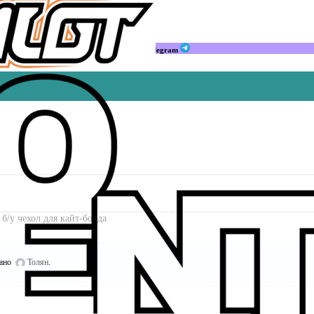
Мы в Telegram
б/у чехол для кайт-борда
ано
Толян
.