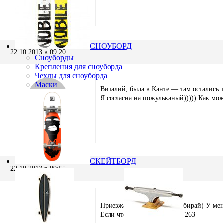
Виталий Поздеев
Участник
СНОУБОРД
22.10.2013 в 09:20
Сноуборды
Крепления для сноуборда
Чехлы для сноуборда
Маски
Виталий, была в Канте — там остались т
Я согласна на пожульканый))))) Как мож
Люся
Участник
СКЕЙТБОРД
22.10.2013 в 09:55
Приезжай на ботанику и забирай) У мен
Если что звони 8 982 63 45 263