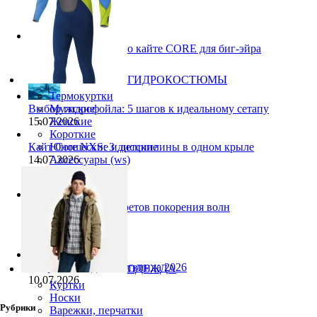
Pace Pro 2: 5 фактов о кайте CORE для биг-эйра
27.07.2026
ГИДРОКОСТЮМЫ
Термокуртки
Мужские
Выбор гидрофойла: 5 шагов к идеальному сетапу
Женские
15.07.2026
Короткие
Юношеские и детские
Кайт Core NXS: 3 дисциплины в одном крыле
Аксессуары (ws)
14.07.2026
Ranja Schlotte: 5 секретов покорения волн
13.07.2026
Снаряжение для лайтвинда 2026
ОДЕЖДА
10.07.2026
Куртки
Носки
Рубрики
Варежки, перчатки