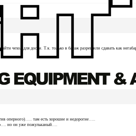
найти чехол для доски. Т.к. только в багаж разрешили сдавать как негаб
тив оперного)….. там есть хорошие и недорогие…..
ко…. но он уже пожульканый….