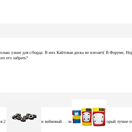
олько узкие для с/борда. В них Кайтовая доска не влезает( В Форуме, Н
но его забрать?
я 2 чехла, по идее, один вейковый…. выбрать сможешь который лучше по