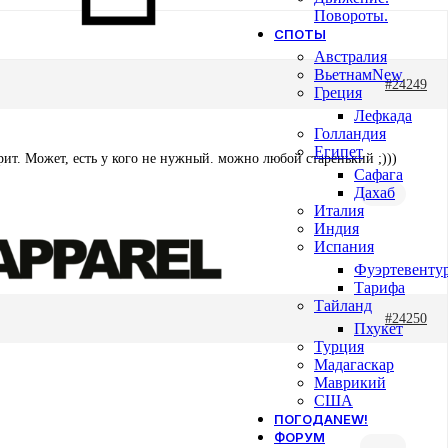
Повороты.
СПОТЫ
Австралия
Вьетнам
New
#24249
Греция
Лефкада
Голландия
Египет
арит. Может, есть у кого не нужный. можно любой старенький ;)))
Сафага
Дахаб
Италия
Индия
Испания
Фуэртевенту
Тарифа
Тайланд
#24250
Пхукет
Турция
Мадагаскар
Маврикий
США
ПОГОДА
NEW!
ФОРУМ