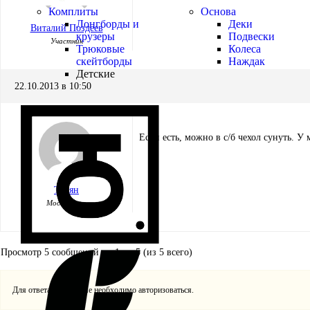
Комплиты
Основа
Лонгборды и
Деки
Виталий Поздеев
крузеры
Подвески
Участник
Трюковые
Колеса
скейтборды
Наждак
Детские
22.10.2013 в 10:50
Если есть, можно в с/б чехол сунуть. У 
Толян
Модератор
Просмотр 5 сообщений - с 1 по 5 (из 5 всего)
Для ответа в этой теме необходимо авторизоваться.