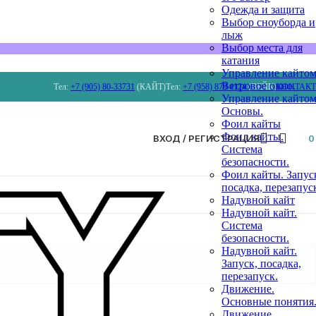
Одежда и защита
Выбор сноуборда и
лыж
Выбор места для
катания
Управление кайтом
Ветровое окно.
Тел:
+7 (905) 80-33731
(КАЙТ)
Тел:
+7 (958) 879 4124
(ВЕЙК)
КОНТАК
Управление кайтом
Основы.
Фоил кайты
Фоил кайты.
ВХОД / РЕГИСТРАЦИЯ
Система
безопасности.
Фоил кайты. Запус
посадка, перезапус
Надувной кайт
Надувной кайт.
Система
безопасности.
Надувной кайт.
Запуск, посадка,
перезапуск.
Движение.
Основные понятия
Движение.