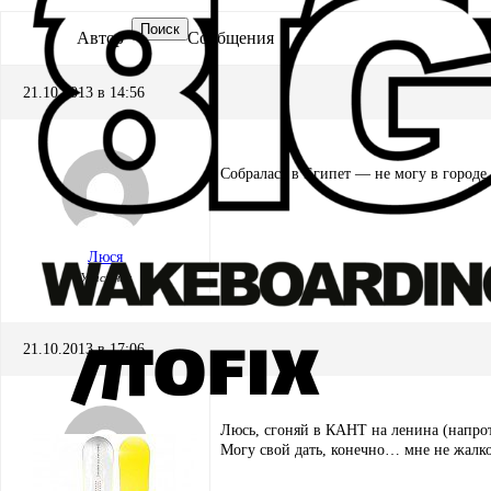
Поиск
Автор
Сообщения
21.10.2013 в 14:56
Собралась в Египет — не могу в городе 
Люся
Участник
21.10.2013 в 17:06
Люсь, сгоняй в КАНТ на ленина (напро
Могу свой дать, конечно… мне не жал