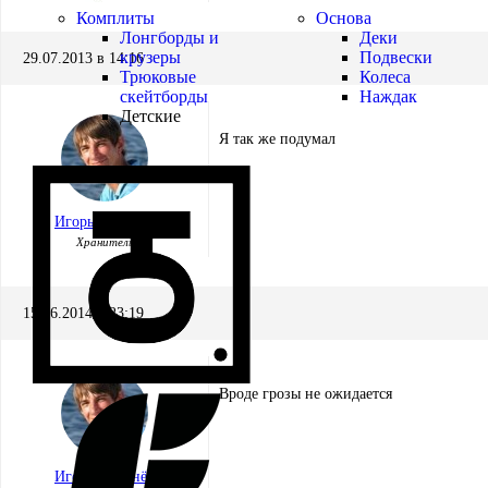
Комплиты
Основа
Лонгборды и
Деки
крузеры
Подвески
29.07.2013 в 14:16
Трюковые
Колеса
скейтборды
Наждак
Детские
Я так же подумал
Игорь Кремнёв
Хранитель
15.06.2014 в 23:19
Вроде грозы не ожидается
Игорь Кремнёв