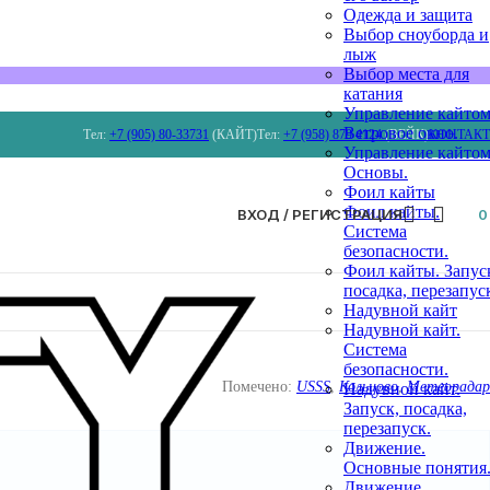
Одежда и защита
Выбор сноуборда и
лыж
Выбор места для
катания
Управление кайтом
Ветровое окно.
Тел:
+7 (905) 80-33731
(КАЙТ)
Тел:
+7 (958) 879 4124
(ВЕЙК)
КОНТАК
Управление кайтом
Основы.
Фоил кайты
Фоил кайты.
ВХОД / РЕГИСТРАЦИЯ
Система
безопасности.
Фоил кайты. Запус
посадка, перезапус
Надувной кайт
Надувной кайт.
Система
безопасности.
Помечено:
USSS
,
Кольцово
,
Метеорадар
Надувной кайт.
Запуск, посадка,
перезапуск.
Движение.
Основные понятия
Движение.