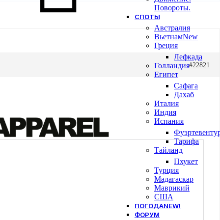
Повороты.
СПОТЫ
Австралия
Вьетнам
New
Греция
Лефкада
Голландия
#22821
Египет
Сафага
Дахаб
Италия
Индия
Испания
Фуэртевенту
Тарифа
Тайланд
Пхукет
Турция
Мадагаскар
Маврикий
США
ПОГОДА
NEW!
ФОРУМ