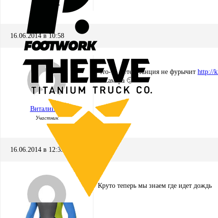
Хранитель
16.06.2014 в 10:58
Что-то метеостанция не фурычит
http://
И камера 🙁
Виталий_K
Участник
16.06.2014 в 12:33
Круто теперь мы знаем где идет дождь