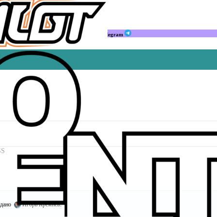
Мы в Telegram
SS
здано
Игорь Кремнёв
.