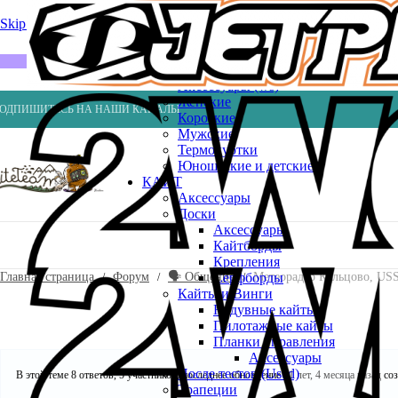
Весла
Насосы
Skip to navigation
Skip to main content
ВЕЙК
Шлемы
ГИДРОКОСТЮМЫ
Аксессуары (ws)
Женские
ОДПИШИТЕСЬ НА НАШИ КАНАЛЫ
Короткие
Мужские
Термокуртки
Юношеские и детские
КАЙТ
Аксессуары
Доски
Аксессуары
Кайтборды
Крепления
Главная страница
Форум
🗣️ Общение
Метеорадар Кольцово, US
Серфборды
Кайты и Винги
Надувные кайты
Пилотажные кайты
Планки управления
Аксессуары
После тестов (Used)
В этой теме 8 ответов, 5 участников, последнее обновление
11 лет, 4 месяца назад
со
Трапеции