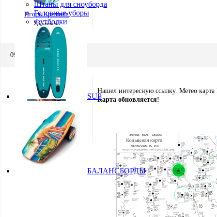
Штаны для сноуборда
Головные уборы
Игорь Кремнёв
Футболки
Хранитель
09.04.2015 в 05:24
Нашел интересную ссылку. Метео карта 
SUP
Карта обновляется!
Игорь Кремнёв
Хранитель
БАЛАНСБОРДЫ