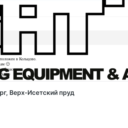
сположен в Кольцово.
кам 🙂
м 6 часов.
нбургу