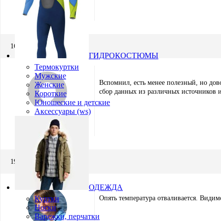
Ximik
Участник
16.06.2014 в 21:50
ГИДРОКОСТЮМЫ
Термокуртки
Мужские
Вспомнил, есть менее полезный, но дов
Женские
сбор данных из различных источников и 
Короткие
Юношеские и детские
Аксессуары (ws)
Егор
Участник
19.09.2014 в 09:02
ОДЕЖДА
Куртки
Опять температура отваливается. Види
Носки
Варежки, перчатки