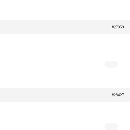
#27059
#28427