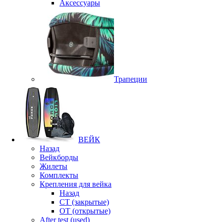
Аксессуары
Трапеции
ВЕЙК
Назад
Вейкборды
Жилеты
Комплекты
Крепления для вейка
Назад
CT (закрытые)
OT (открытые)
After test (used)