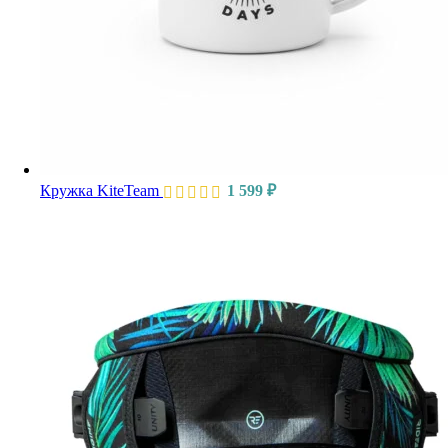
Кружка KiteTeam
1 599
₽