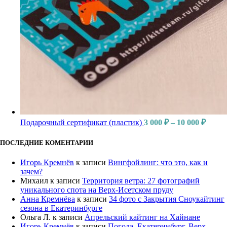
Подарочный сертификат (пластик)
3 000
₽
–
10 000
₽
ПОСЛЕДНИЕ КОМЕНТАРИИ
Игорь Кремнёв
к записи
Вингфойлинг: что это, как и
зачем?
Михаил
к записи
Территория ветра: 27 фотографий
уникального спота на Верх-Исетском пруду
Анна Кремнёва
к записи
34 фото с Закрытия Сноукайтинг
сезона в Екатеринбурге
Ольга Л.
к записи
Апрельский кайтинг на Хайнане
Игорь Кремнёв
к записи
Погода. Екатеринбург, Верх-