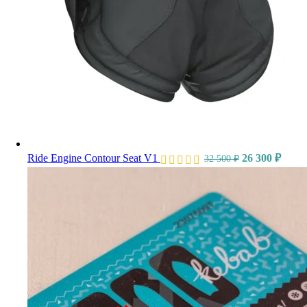
Ride Engine Contour Seat V1
26 300
₽
32 500
₽