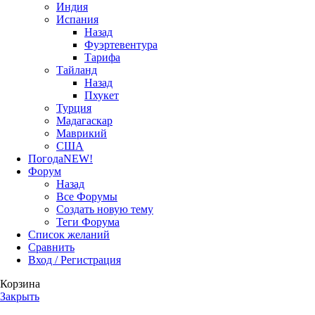
Индия
Испания
Назад
Фуэртевентура
Тарифа
Тайланд
Назад
Пхукет
Турция
Мадагаскар
Маврикий
США
Погода
NEW!
Форум
Назад
Все Форумы
Создать новую тему
Теги Форума
Список желаний
Сравнить
Вход / Регистрация
Корзина
Закрыть