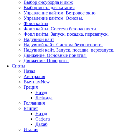
Выбор сноуборда и лыж
Выбор места для катания
Управление кайтом. Ветровое окно.
Управление кайтом. Основы.
Фоил кайты
Фоил кайты. Система безопасности.
Фоил кайты. Запуск, посадка, перезапуск.
Надувной кайт
Надувной кайт. Система безопасности.
Надувной кайт. Запуск, посадка, перезапуск.
Движение. Основные понятия.
Движение. Повороты.
Споты
Назад
Австралия
Вьетнам
New
Греция
Назад
Лефкада
Голландия
Египет
Назад
Сафага
Дахаб
Италия