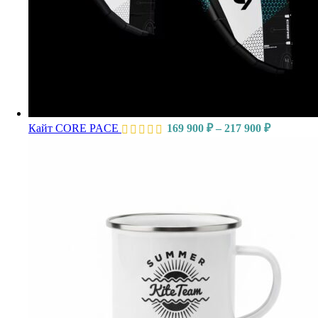
Кайт CORE PACE
169 900
₽
–
217 900
₽