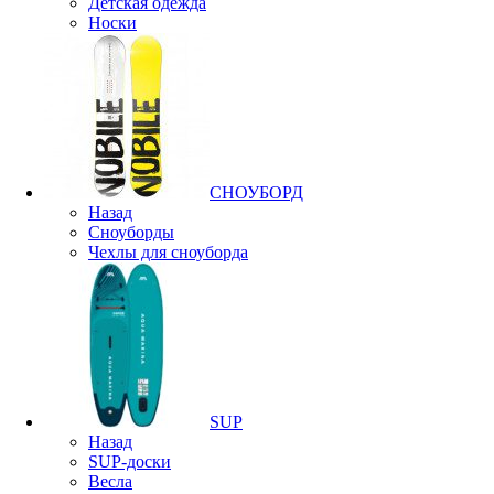
Детская одежда
Носки
СНОУБОРД
Назад
Сноуборды
Чехлы для сноуборда
SUP
Назад
SUP-доски
Весла