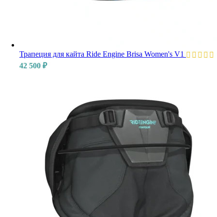
Трапеция для кайта Ride Engine Brisa Women's V1
42 500
₽