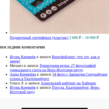
Подарочный сертификат (пластик)
3 000
₽
–
10 000
₽
ПОСЛЕДНИЕ КОМЕНТАРИИ
Игорь Кремнёв
к записи
Вингфойлинг: что это, как и
зачем?
Михаил
к записи
Территория ветра: 27 фотографий
уникального спота на Верх-Исетском пруду
Анна Кремнёва
к записи
34 фото с Закрытия Сноукайтинг
сезона в Екатеринбурге
Ольга Л.
к записи
Апрельский кайтинг на Хайнане
Игорь Кремнёв
к записи
Погода. Екатеринбург, Верх-
Исетский пруд