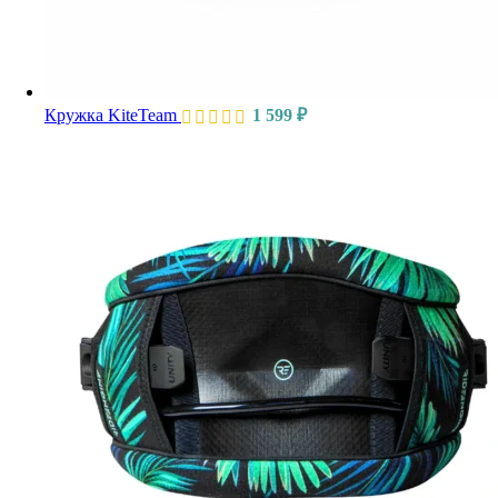
Кружка KiteTeam
1 599
₽