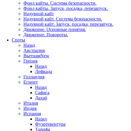
Фоил кайты. Система безопасности.
Фоил кайты. Запуск, посадка, перезапуск.
Надувной кайт
Надувной кайт. Система безопасности.
Надувной кайт. Запуск, посадка, перезапуск.
Движение. Основные понятия.
Движение. Повороты.
Споты
Назад
Австралия
Вьетнам
New
Греция
Назад
Лефкада
Голландия
Египет
Назад
Сафага
Дахаб
Италия
Индия
Испания
Назад
Фуэртевентура
Тарифа