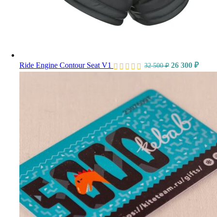
Ride Engine Contour Seat V1
26 300
₽
32 500
₽