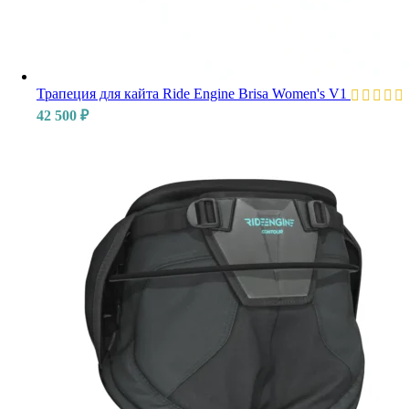
Трапеция для кайта Ride Engine Brisa Women's V1
42 500
₽