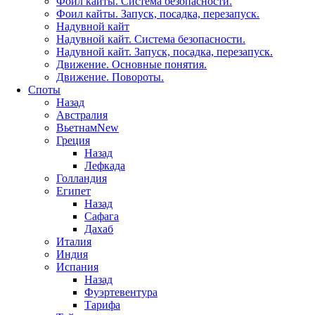
Фоил кайты. Система безопасности.
Фоил кайты. Запуск, посадка, перезапуск.
Надувной кайт
Надувной кайт. Система безопасности.
Надувной кайт. Запуск, посадка, перезапуск.
Движение. Основные понятия.
Движение. Повороты.
Споты
Назад
Австралия
Вьетнам
New
Греция
Назад
Лефкада
Голландия
Египет
Назад
Сафага
Дахаб
Италия
Индия
Испания
Назад
Фуэртевентура
Тарифа