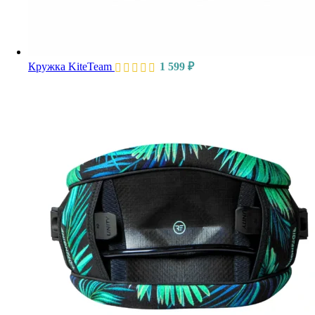
Кружка KiteTeam
1 599
₽