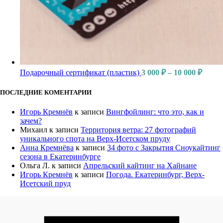
Подарочный сертификат (пластик)
3 000
₽
–
10 000
₽
ПОСЛЕДНИЕ КОМЕНТАРИИ
Игорь Кремнёв
к записи
Вингфойлинг: что это, как и
зачем?
Михаил
к записи
Территория ветра: 27 фотографий
уникального спота на Верх-Исетском пруду
Анна Кремнёва
к записи
34 фото с Закрытия Сноукайтинг
сезона в Екатеринбурге
Ольга Л.
к записи
Апрельский кайтинг на Хайнане
Игорь Кремнёв
к записи
Погода. Екатеринбург, Верх-
Исетский пруд