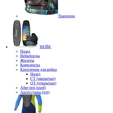
Трапеции
ВЕЙК
Назад
Вейкборды
Жилеты
Комплекты
Крепления для вейка
Назад
CT (закрытые)
OT (открытые)
After test (used)
Аксессуары (wb)