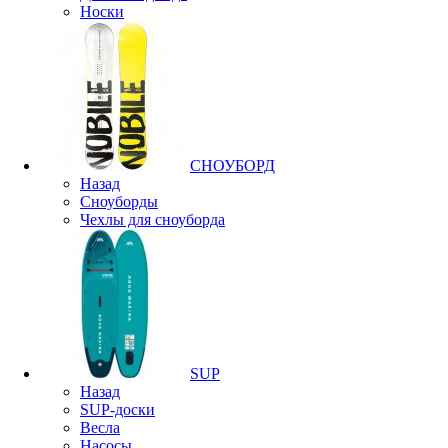
Носки
СНОУБОРД
Назад
Сноуборды
Чехлы для сноуборда
SUP
Назад
SUP-доски
Весла
Насосы