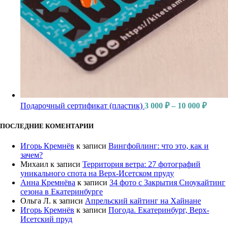
Подарочный сертификат (пластик)
3 000
₽
–
10 000
₽
ПОСЛЕДНИЕ КОМЕНТАРИИ
Игорь Кремнёв
к записи
Вингфойлинг: что это, как и
зачем?
Михаил
к записи
Территория ветра: 27 фотографий
уникального спота на Верх-Исетском пруду
Анна Кремнёва
к записи
34 фото с Закрытия Сноукайтинг
сезона в Екатеринбурге
Ольга Л.
к записи
Апрельский кайтинг на Хайнане
Игорь Кремнёв
к записи
Погода. Екатеринбург, Верх-
Исетский пруд