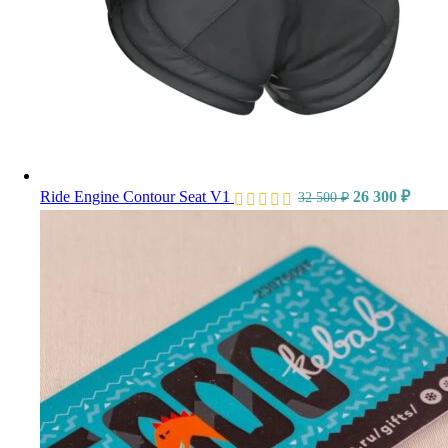
Ride Engine Contour Seat V1
26 300
₽
32 500
₽