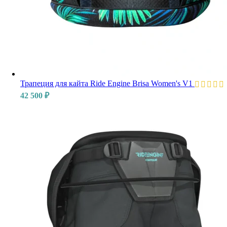
Трапеция для кайта Ride Engine Brisa Women's V1
42 500
₽