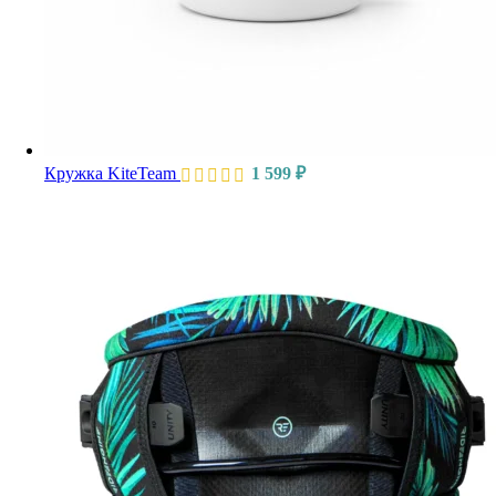
Кружка KiteTeam
1 599
₽