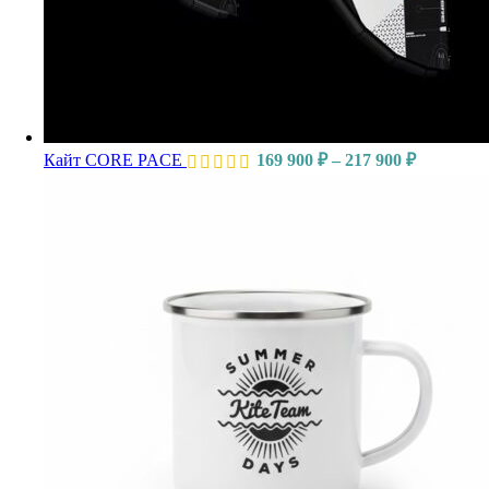
Кайт CORE PACE
169 900
₽
–
217 900
₽