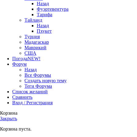
Назад
Фуэртевентура
Тарифа
Тайланд
Назад
Пхукет
Турция
Мадагаскар
Маврикий
США
Погода
NEW!
Форум
Назад
Все Форумы
Создать новую тему
Теги Форума
Список желаний
Сравнить
Вход / Регистрация
Корзина
Закрыть
Корзина пуста.