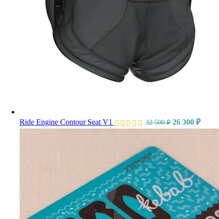
Ride Engine Contour Seat V1
26 300
₽
32 500
₽