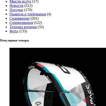
Мысли вслух
(17)
Новости
(512)
Поездки
(170)
Правила и требования
(4)
Снаряжение
(261)
Соревнования
(122)
Техника катания
(32)
Фото
(133)
Популярные товары