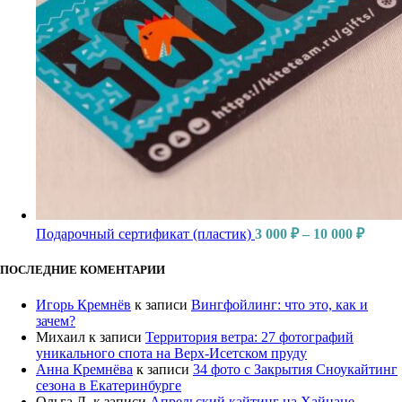
Подарочный сертификат (пластик)
3 000
₽
–
10 000
₽
ПОСЛЕДНИЕ КОМЕНТАРИИ
Игорь Кремнёв
к записи
Вингфойлинг: что это, как и
зачем?
Михаил
к записи
Территория ветра: 27 фотографий
уникального спота на Верх-Исетском пруду
Анна Кремнёва
к записи
34 фото с Закрытия Сноукайтинг
сезона в Екатеринбурге
Ольга Л.
к записи
Апрельский кайтинг на Хайнане