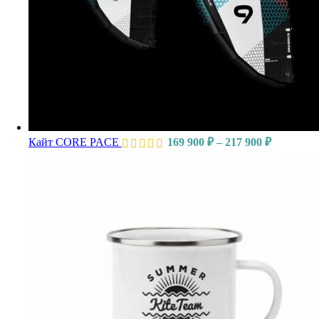
Кайт CORE PACE
169 900
₽
–
217 900
₽