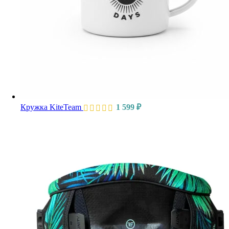
Кружка KiteTeam
1 599
₽