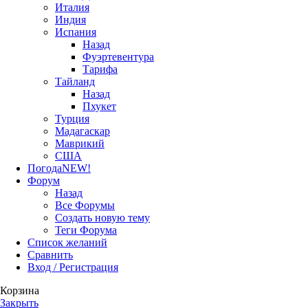
Италия
Индия
Испания
Назад
Фуэртевентура
Тарифа
Тайланд
Назад
Пхукет
Турция
Мадагаскар
Маврикий
США
Погода
NEW!
Форум
Назад
Все Форумы
Создать новую тему
Теги Форума
Список желаний
Сравнить
Вход / Регистрация
Корзина
Закрыть