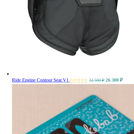
Ride Engine Contour Seat V1
26 300
₽
32 500
₽