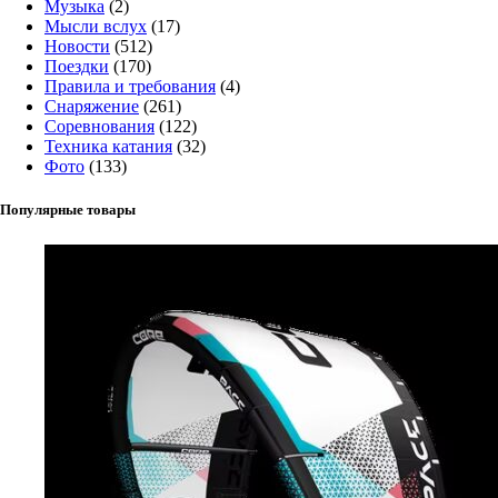
Музыка
(2)
Мысли вслух
(17)
Новости
(512)
Поездки
(170)
Правила и требования
(4)
Снаряжение
(261)
Соревнования
(122)
Техника катания
(32)
Фото
(133)
Популярные товары