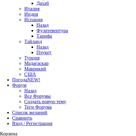
Дахаб
Италия
Индия
Испания
Назад
Фуэртевентура
Тарифа
Тайланд
Назад
Пхукет
Турция
Мадагаскар
Маврикий
США
Погода
NEW!
Форум
Назад
Все Форумы
Создать новую тему
Теги Форума
Список желаний
Сравнить
Вход / Регистрация
Корзина