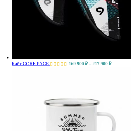
Кайт CORE PACE
169 900
₽
–
217 900
₽