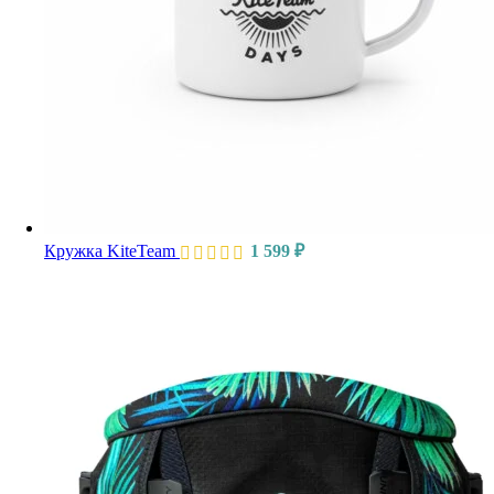
Кружка KiteTeam
1 599
₽