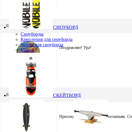
Игорь Кремнёв
Хранитель
02.09.2015 в 10:35
СНОУБОРД
Сноуборды
Крепления для сноуборда
Чехлы для сноуборда
Поздравляю! Ура!
Маски
Сергей Шварев
Модератор
02.09.2015 в 13:58
СКЕЙТБОРД
Присоединяюсь ко всем пожеланиям. Сча