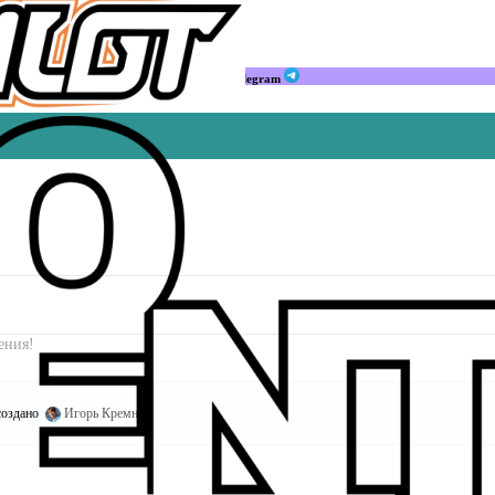
Мы в Telegram
ения!
оздано
Игорь Кремнёв
.