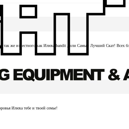
, так же известного как Илюха bandit , или Самый Лучший Скат! Всех б
ровья Илюха тебе и твоей семье!