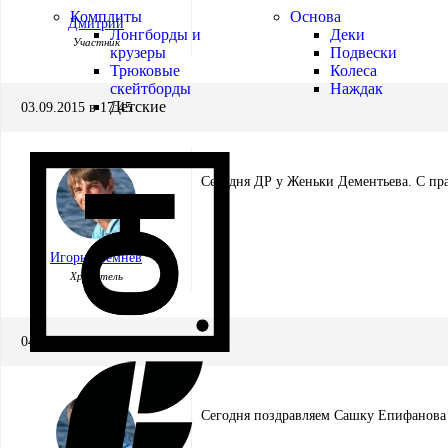
Комплиты
Основа
Дмитрий
Лонгборды и
Деки
Участник
крузеры
Подвески
Трюковые
Колеса
скейтборды
Наждак
Детские
03.09.2015 в 17:45
Сегодня ДР у Женьки Дементьева. С пр
Игорь Кремнёв
Хранитель
04.09.2015 в 09:41
Сегодня поздравляем Сашку Епифанова 