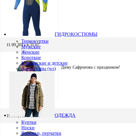
Дмитрий
Участник
ГИДРОКОСТЮМЫ
Термокуртки
11.09.2015 в 11:07
Мужские
Женские
Короткие
Юношеские и детские
Диму Сафронова с праздником!
Аксессуары (ws)
Игорь Кремнёв
Хранитель
ОДЕЖДА
19.09.2015 в 13:00
Куртки
Носки
Варежки, перчатки