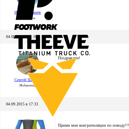
Игорь Кремнёв
Хранитель
04.09.2015 в 11:05
Поздравляю!
Сергей Шварев
Модератор
04.09.2015 в 17:33
Прими мои конгратюляции по поводу!!