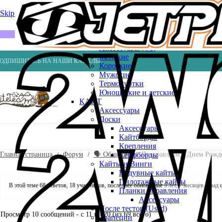
Весла
Насосы
Skip to navigation
Skip to main content
ВЕЙК
Шлемы
ГИДРОКОСТЮМЫ
Аксессуары (ws)
Женские
ОДПИШИТЕСЬ НА НАШИ КАНАЛЫ
Короткие
Мужские
Термокуртки
Юношеские и детские
КАЙТ
Аксессуары
Доски
Аксессуары
Кайтборды
Крепления
Главная страница
Форум
🗣️ Общение
Поздравляем с Днем Рожд
Серфборды
Кайты и Винги
Надувные кайты
Пилотажные кайты
В этой теме 68 ответов, 18 участников, последнее обновление
9 лет, 7 месяцев назад
с
Планки управления
Аксессуары
После тестов (Used)
Просмотр 10 сообщений - с 11 по 20 (из 69 всего)
Трапеции