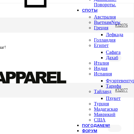
Повороты.
СПОТЫ
Австралия
Вьетнам
New
#32076
Греция
Лефкада
Голландия
Египет
лаг!
Сафага
Дахаб
Италия
Индия
Испания
Фуэртевенту
Тарифа
#32077
Тайланд
Пхукет
Турция
Мадагаскар
Маврикий
США
ПОГОДА
NEW!
ФОРУМ