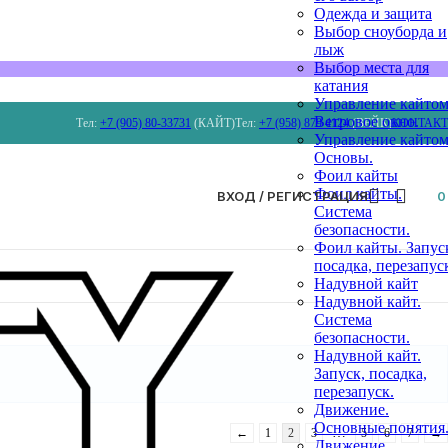
Одежда и защита
Выбор сноуборда и
лыж
Выбор места для
катания
Управление кайтом
Ветровое окно.
Тел:
+7 (905) 80-33731
(КАЙТ)
Тел:
+7 (958) 879 4124
(ВЕЙК)
КОНТАК
Управление кайтом
Основы.
Фоил кайты
Фоил кайты.
ВХОД / РЕГИСТРАЦИЯ
Система
безопасности.
Фоил кайты. Запус
посадка, перезапус
Надувной кайт
Надувной кайт.
Система
безопасности.
Надувной кайт.
Запуск, посадка,
перезапуск.
Движение.
Основные понятия
…
←
1
2
3
5
6
7
→
Движение.