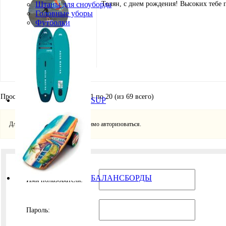
Штаны для сноуборда
Толян, с днем рождения! Высоких тебе п
Головные уборы
Футболки
Александр
Епифанов
Участник
Просмотр 10 сообщений - с 11 по 20 (из 69 всего)
SUP
Для ответа в этой теме необходимо авторизоваться.
БАЛАНСБОРДЫ
Имя пользователя:
Пароль: