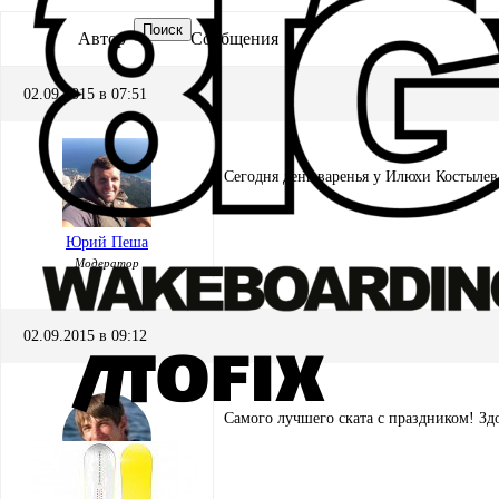
Поиск
Автор
Сообщения
02.09.2015 в 07:51
Сегодня день варенья у Илюхи Костылева
Юрий Пеша
Модератор
02.09.2015 в 09:12
Самого лучшего ската с праздником! Здо