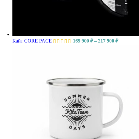
Кайт CORE PACE
169 900
₽
–
217 900
₽