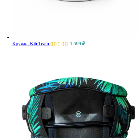
Кружка KiteTeam
1 599
₽