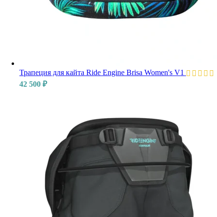
Трапеция для кайта Ride Engine Brisa Women's V1
42 500
₽