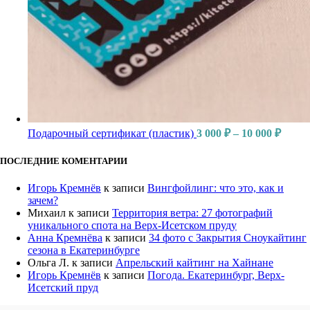
Подарочный сертификат (пластик)
3 000
₽
–
10 000
₽
ПОСЛЕДНИЕ КОМЕНТАРИИ
Игорь Кремнёв
к записи
Вингфойлинг: что это, как и
зачем?
Михаил
к записи
Территория ветра: 27 фотографий
уникального спота на Верх-Исетском пруду
Анна Кремнёва
к записи
34 фото с Закрытия Сноукайтинг
сезона в Екатеринбурге
Ольга Л.
к записи
Апрельский кайтинг на Хайнане
Игорь Кремнёв
к записи
Погода. Екатеринбург, Верх-
Исетский пруд