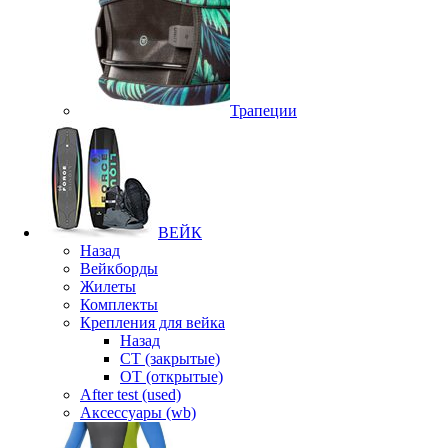
Трапеции
ВЕЙК
Назад
Вейкборды
Жилеты
Комплекты
Крепления для вейка
Назад
CT (закрытые)
OT (открытые)
After test (used)
Аксессуары (wb)