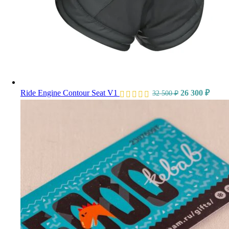
Ride Engine Contour Seat V1
26 300
₽
32 500
₽