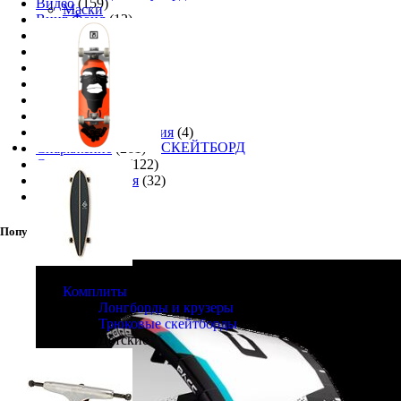
Видео
(159)
Маски
Винг Фоил
(12)
Кайт-Туризм
(12)
Люди
(51)
Музыка
(2)
Мысли вслух
(17)
Новости
(512)
Поездки
(170)
Правила и требования
(4)
СКЕЙТБОРД
Снаряжение
(261)
Соревнования
(122)
Техника катания
(32)
Фото
(133)
Популярные товары
Комплиты
Лонгборды и крузеры
Трюковые скейтборды
Детские