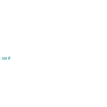
2 500
₽
ая
ая