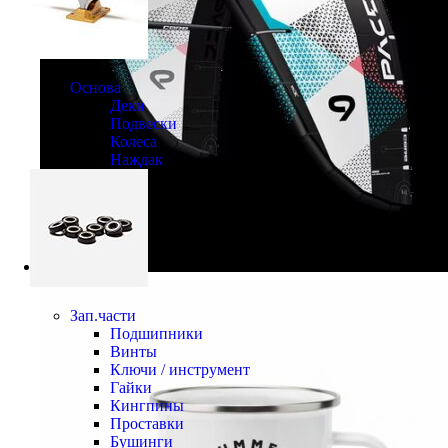
Основа
Деки
Подвески
Колеса
Наждак
Зап.части
Подшипники
Винты
Ключи / инструмент
Гайки
Кингпины
Проставки
Бушинги