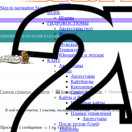
Весла
Насосы
Skip to navigation
Skip to main content
ВЕЙК
Шлемы
ГИДРОКОСТЮМЫ
Аксессуары (ws)
Женские
ОДПИШИТЕСЬ НА НАШИ КАНАЛЫ
Короткие
Мужские
Термокуртки
Юношеские и детские
КАЙТ
Аксессуары
Доски
Аксессуары
Кайтборды
Крепления
Главная страница
Форум
🎰 Барахолка
Трапеции
Продам трапе
Серфборды
Кайты и Винги
Надувные кайты
Пилотажные кайты
В этой теме 0 ответов, 1 участник, последнее обновление
7 лет, 1 месяц назад
создан
Планки управления
Аксессуары
После тестов (Used)
Просмотр 1 сообщения - с 1 по 1 (всего 1)
Трапеции