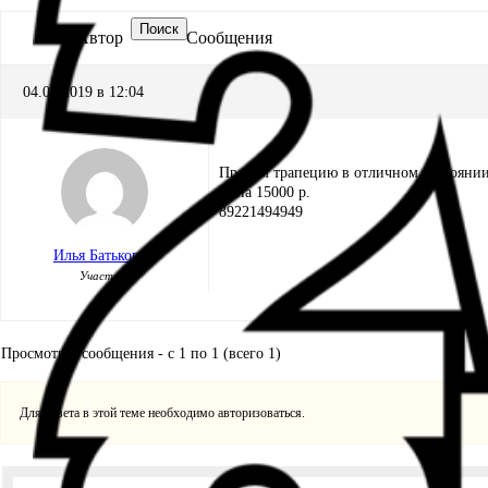
Поиск
Автор
Сообщения
04.07.2019 в 12:04
Продам трапецию в отличном состоянии,
Цена 15000 р.
89221494949
Илья Батькович
Участник
Просмотр 1 сообщения - с 1 по 1 (всего 1)
Для ответа в этой теме необходимо авторизоваться.