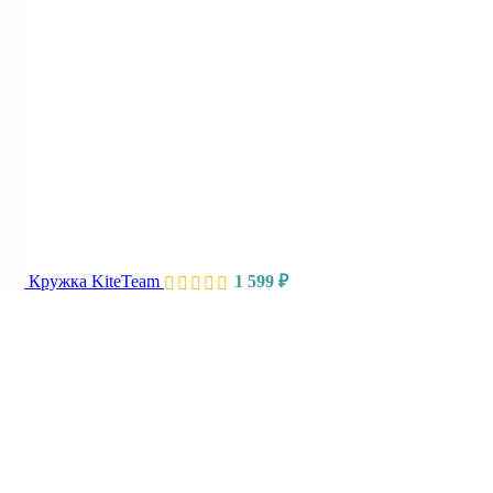
Кружка KiteTeam
1 599
₽