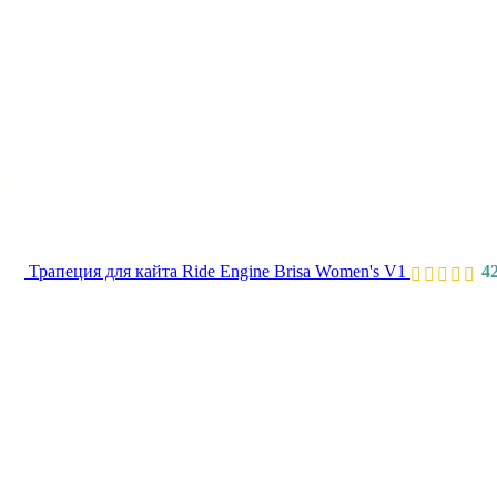
Трапеция для кайта Ride Engine Brisa Women's V1
4
Первоначальн
Текущ
цена
цена:
составляла
26
32
300 ₽.
500 ₽.