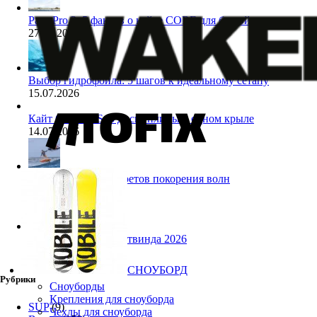
Pace Pro 2: 5 фактов о кайте CORE для биг-эйра
27.07.2026
Выбор гидрофойла: 5 шагов к идеальному сетапу
15.07.2026
Кайт Core NXS: 3 дисциплины в одном крыле
14.07.2026
Ranja Schlotte: 5 секретов покорения волн
13.07.2026
Снаряжение для лайтвинда 2026
10.07.2026
СНОУБОРД
Рубрики
Сноуборды
Крепления для сноуборда
SUP
(9)
Чехлы для сноуборда