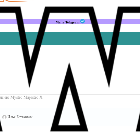
Мы в Telegram
цию Mystic Majestic X
о
Илья Батькович
.