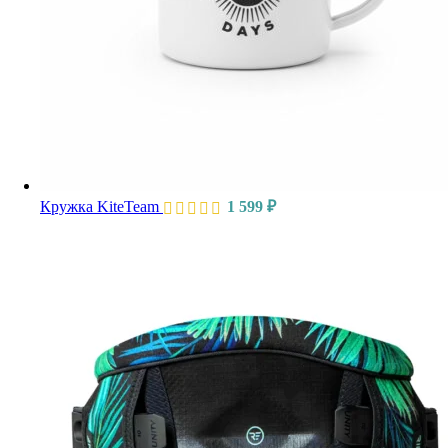
Кружка KiteTeam
1 599
₽