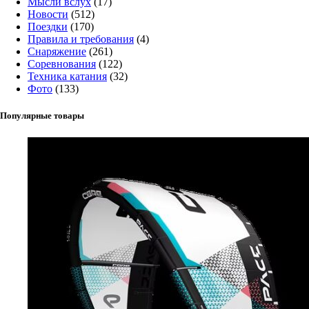
Мысли вслух
(17)
Новости
(512)
Поездки
(170)
Правила и требования
(4)
Снаряжение
(261)
Соревнования
(122)
Техника катания
(32)
Фото
(133)
Популярные товары