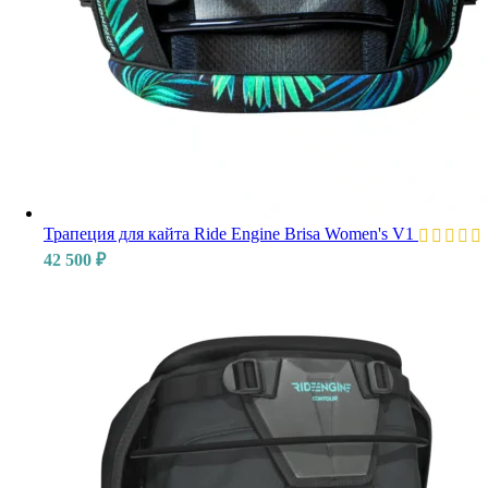
Трапеция для кайта Ride Engine Brisa Women's V1
42 500
₽