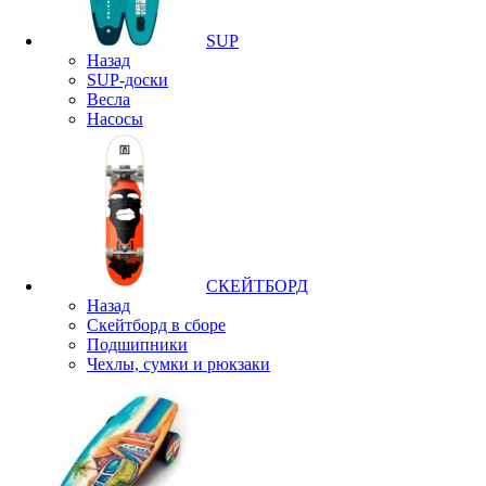
SUP
Назад
SUP-доски
Весла
Насосы
СКЕЙТБОРД
Назад
Скейтборд в сборе
Подшипники
Чехлы, сумки и рюкзаки