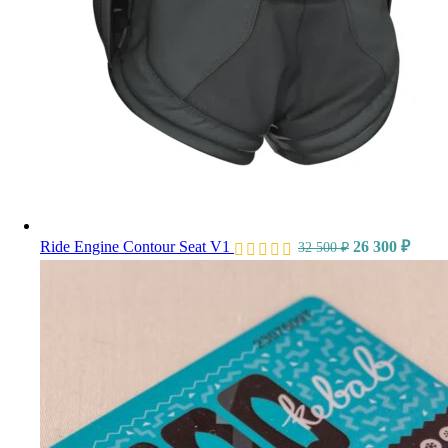
Ride Engine Contour Seat V1
26 300
₽
32 500
₽