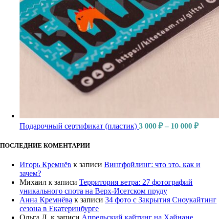
Подарочный сертификат (пластик)
3 000
₽
–
10 000
₽
ПОСЛЕДНИЕ КОМЕНТАРИИ
Игорь Кремнёв
к записи
Вингфойлинг: что это, как и
зачем?
Михаил
к записи
Территория ветра: 27 фотографий
уникального спота на Верх-Исетском пруду
Анна Кремнёва
к записи
34 фото с Закрытия Сноукайтинг
сезона в Екатеринбурге
Ольга Л.
к записи
Апрельский кайтинг на Хайнане