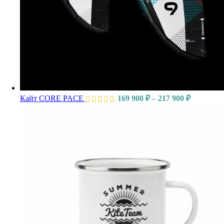
Кайт CORE PACE
169 900
₽
–
217 900
₽