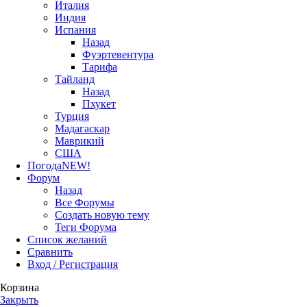
Италия
Индия
Испания
Назад
Фуэртевентура
Тарифа
Тайланд
Назад
Пхукет
Турция
Мадагаскар
Маврикий
США
Погода
NEW!
Форум
Назад
Все Форумы
Создать новую тему
Теги Форума
Список желаний
Сравнить
Вход / Регистрация
Корзина
Закрыть