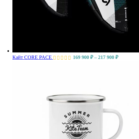
Кайт CORE PACE
169 900
₽
–
217 900
₽