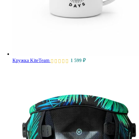
Кружка KiteTeam
1 599
₽