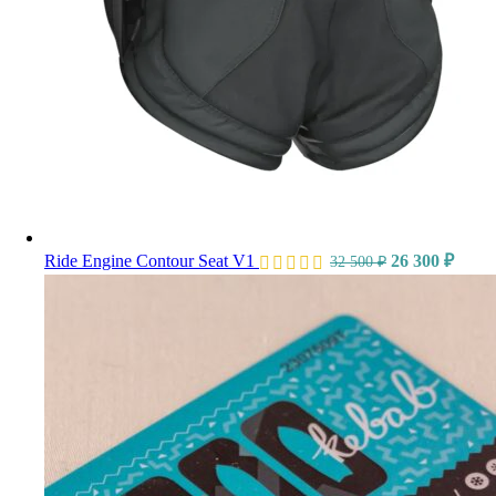
Ride Engine Contour Seat V1
26 300
₽
32 500
₽