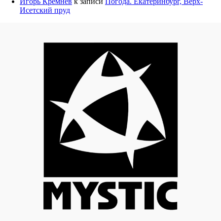
Игорь Кремнёв
к записи
Погода. Екатеринбург, Верх-
Исетский пруд