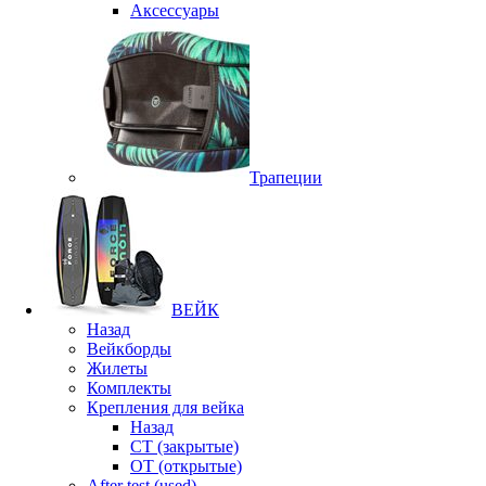
Аксессуары
Трапеции
ВЕЙК
Назад
Вейкборды
Жилеты
Комплекты
Крепления для вейка
Назад
CT (закрытые)
OT (открытые)
After test (used)