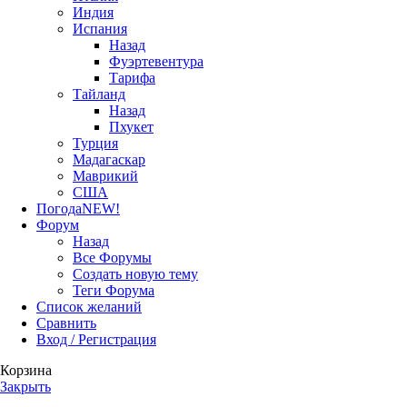
Индия
Испания
Назад
Фуэртевентура
Тарифа
Тайланд
Назад
Пхукет
Турция
Мадагаскар
Маврикий
США
Погода
NEW!
Форум
Назад
Все Форумы
Создать новую тему
Теги Форума
Список желаний
Сравнить
Вход / Регистрация
Корзина
Закрыть