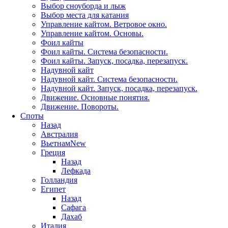
Выбор сноуборда и лыж
Выбор места для катания
Управление кайтом. Ветровое окно.
Управление кайтом. Основы.
Фоил кайты
Фоил кайты. Система безопасности.
Фоил кайты. Запуск, посадка, перезапуск.
Надувной кайт
Надувной кайт. Система безопасности.
Надувной кайт. Запуск, посадка, перезапуск.
Движение. Основные понятия.
Движение. Повороты.
Споты
Назад
Австралия
Вьетнам
New
Греция
Назад
Лефкада
Голландия
Египет
Назад
Сафага
Дахаб
Италия