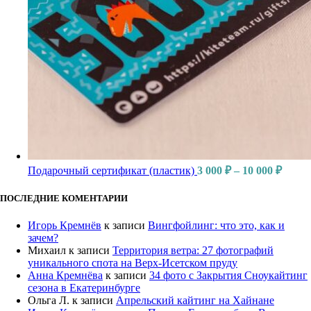
Подарочный сертификат (пластик)
3 000
₽
–
10 000
₽
ПОСЛЕДНИЕ КОМЕНТАРИИ
Игорь Кремнёв
к записи
Вингфойлинг: что это, как и
зачем?
Михаил
к записи
Территория ветра: 27 фотографий
уникального спота на Верх-Исетском пруду
Анна Кремнёва
к записи
34 фото с Закрытия Сноукайтинг
сезона в Екатеринбурге
Ольга Л.
к записи
Апрельский кайтинг на Хайнане