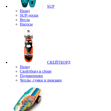
SUP
Назад
SUP-доски
Весла
Насосы
СКЕЙТБОРД
Назад
Скейтборд в сборе
Подшипники
Чехлы, сумки и рюкзаки