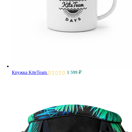
Кружка KiteTeam
1 599
₽