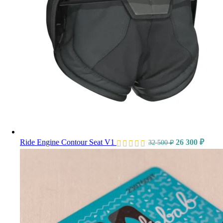
Ride Engine Contour Seat V1
26 300
₽
32 500
₽