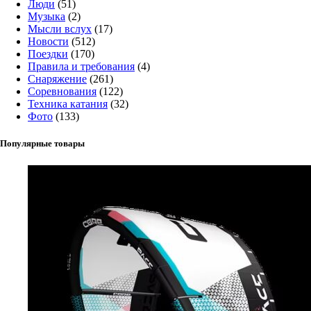
Люди
(51)
Музыка
(2)
Мысли вслух
(17)
Новости
(512)
Поездки
(170)
Правила и требования
(4)
Снаряжение
(261)
Соревнования
(122)
Техника катания
(32)
Фото
(133)
Популярные товары