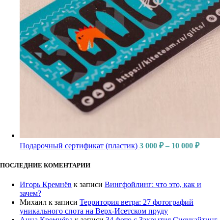
Подарочный сертификат (пластик)
3 000
₽
–
10 000
₽
ПОСЛЕДНИЕ КОМЕНТАРИИ
Игорь Кремнёв
к записи
Вингфойлинг: что это, как и
зачем?
Михаил
к записи
Территория ветра: 27 фотографий
уникального спота на Верх-Исетском пруду
Анна Кремнёва
к записи
34 фото с Закрытия Сноукайтинг