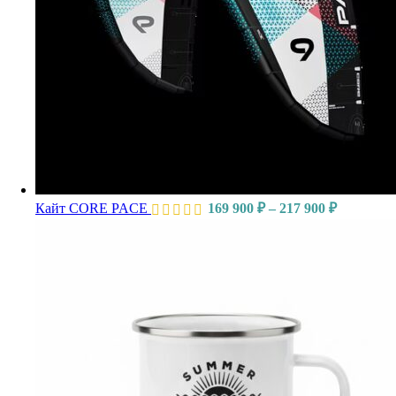
Кайт CORE PACE
169 900
₽
–
217 900
₽