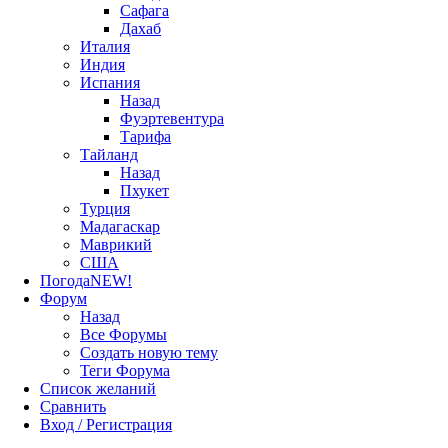
Сафага
Дахаб
Италия
Индия
Испания
Назад
Фуэртевентура
Тарифа
Тайланд
Назад
Пхукет
Турция
Мадагаскар
Маврикий
США
Погода
NEW!
Форум
Назад
Все Форумы
Создать новую тему
Теги Форума
Список желаний
Сравнить
Вход / Регистрация