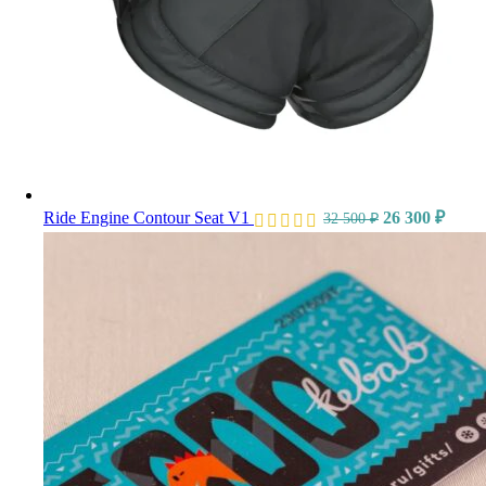
Ride Engine Contour Seat V1
26 300
₽
32 500
₽