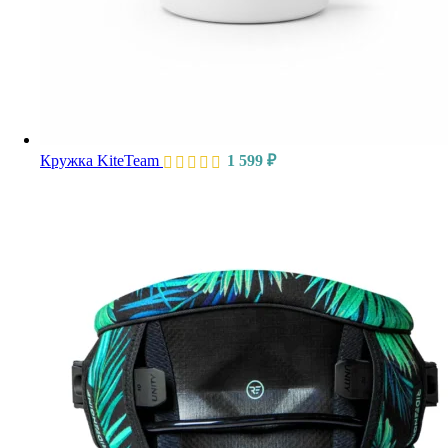
Кружка KiteTeam
1 599
₽