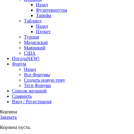
Назад
Фуэртевентура
Тарифа
Тайланд
Назад
Пхукет
Турция
Мадагаскар
Маврикий
США
Погода
NEW!
Форум
Назад
Все Форумы
Создать новую тему
Теги Форума
Список желаний
Сравнить
Вход / Регистрация
Корзина
Закрыть
Корзина пуста.