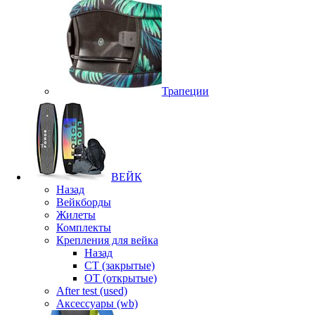
Трапеции
ВЕЙК
Назад
Вейкборды
Жилеты
Комплекты
Крепления для вейка
Назад
CT (закрытые)
OT (открытые)
After test (used)
Аксессуары (wb)