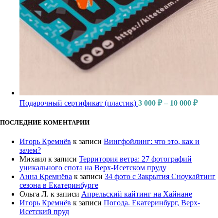
Подарочный сертификат (пластик)
3 000
₽
–
10 000
₽
ПОСЛЕДНИЕ КОМЕНТАРИИ
Игорь Кремнёв
к записи
Вингфойлинг: что это, как и
зачем?
Михаил
к записи
Территория ветра: 27 фотографий
уникального спота на Верх-Исетском пруду
Анна Кремнёва
к записи
34 фото с Закрытия Сноукайтинг
сезона в Екатеринбурге
Ольга Л.
к записи
Апрельский кайтинг на Хайнане
Игорь Кремнёв
к записи
Погода. Екатеринбург, Верх-
Исетский пруд