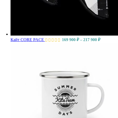
Кайт CORE PACE
169 900
₽
–
217 900
₽