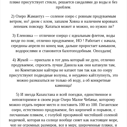
пляже присутствует стекло, решается сандалями до воды и без
проблем.
2) Озеро Жамантуз — соленое озеро с ровным продуваемым
ветром, но! дном с илом, запахом Ховна и наличием коровьих
лепешек повсюду. Кататься может и можно, но нужно ли?
3) Еленовка — отличное озерцо с идеальным флетом, воды
везде по пояс, отлично продуваемое, НО ! Работает с начала,
середины апреля по конец мая, дальше проростает камышом,
водорослями и становится балотоподобным. Опоздали(
4) Жукей — приехали в тот день который не дуло, отлично
продуваемое, спросить лучше Данила как они катанули там,
но Кокчетавские кайтеры не катают там так как по озеру
присутствуют подводные волуны, и неудачно кайтлупнуть, это
можно размазаться не только об воду, а об конкретные
камнища!
5) И звезда Казахстана и всей поездки, единственное и
неповторимое в своем роде Озеро Малое Чебачье, которому
можно отдать первое место и поставить 100 из 100. Гигантское
озеро, естественно продуваемое, без кирпичей и порывов, с
песчанным пляжем, с голубой прозрачной чистейшей соленой
водичкой, которая на солнце вообще сияет как настоящее море,
чоп не огромных размеров, все в меру, широченные пляжи, и