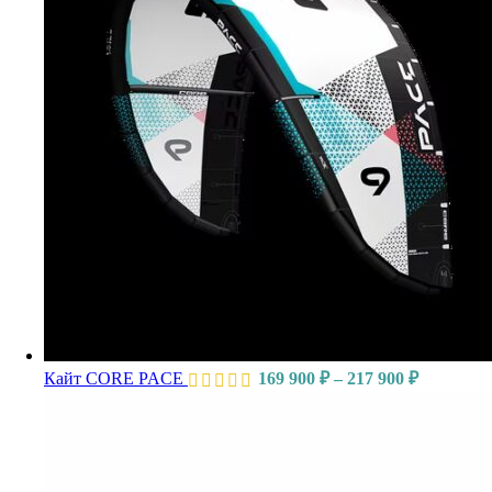
Кайт CORE PACE
169 900
₽
–
217 900
₽