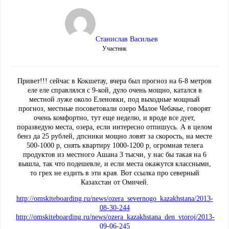
Станислав Васильев
Участник
Привет!!! сейчас в Кокшетау, вчера был прогноз на 6-8 метров
еле еле справлялся с 9-кой, дуло очень мощно, катался в
местной луже около Еленовки, под выходные мощный
прогноз, местные посоветовали озеро Малое Чебачье, говорят
очень комфортно, тут еще неделю, и вроде все дует,
поразведую места, озера, если интересно отпишусь. А в целом
бенз да 25 рублей, дпсники мощно ловят за скорость, на месте
500-1000 р, снять квартиру 1000-1200 р, огромная телега
продуктов из местного Ашана 3 тысчи, у нас бы такая на 6
вышла, так что подешевле, и если места окажутся классными,
то грех не ездить в эти края. Вот ссылка про северный
Казахстан от Омичей.
http://omskiteboarding.ru/news/ozera_severnogo_kazakhstana/2013-
08-30-244
http://omskiteboarding.ru/news/ozera_kazakhstana_den_vtoroj/2013-
09-06-245