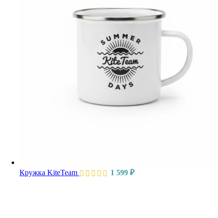
Кружка KiteTeam
1 599
₽