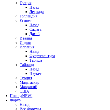
Греция
Назад
Лефкада
Голландия
Египет
Назад
Сафага
Дахаб
Италия
Индия
Испания
Назад
Фуэртевентура
Тарифа
Тайланд
Назад
Пхукет
Турция
Мадагаскар
Маврикий
США
Погода
NEW!
Форум
Назад
Все Форумы