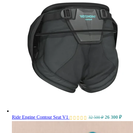
Ride Engine Contour Seat V1
26 300
₽
32 500
₽