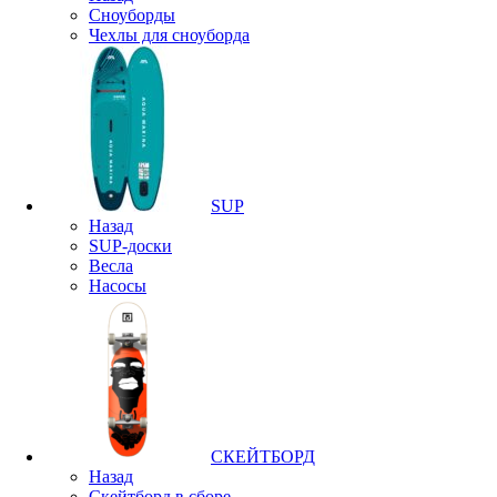
Сноуборды
Чехлы для сноуборда
SUP
Назад
SUP-доски
Весла
Насосы
СКЕЙТБОРД
Назад
Скейтборд в сборе