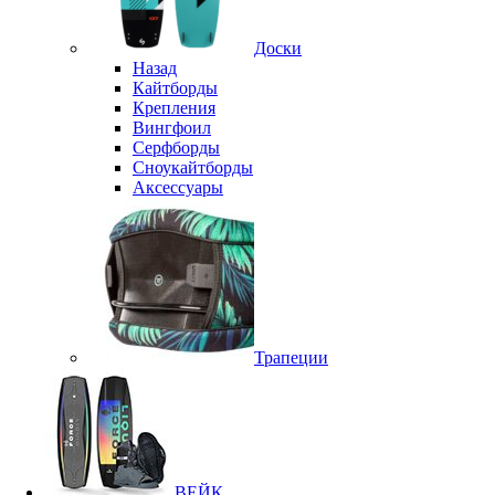
Доски
Назад
Кайтборды
Крепления
Вингфоил
Серфборды
Сноукайтборды
Аксессуары
Трапеции
ВЕЙК