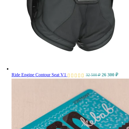
Ride Engine Contour Seat V1
26 300
₽
32 500
₽