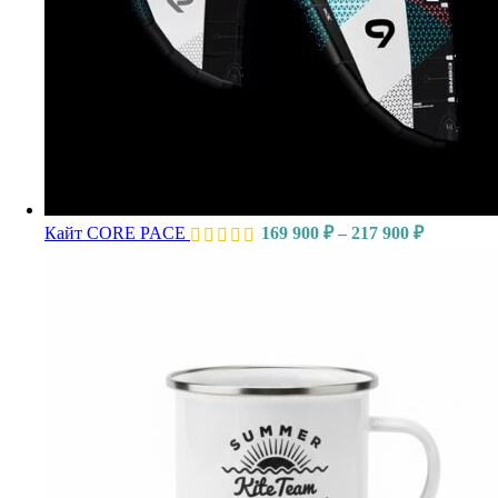
Кайт CORE PACE
169 900
₽
–
217 900
₽