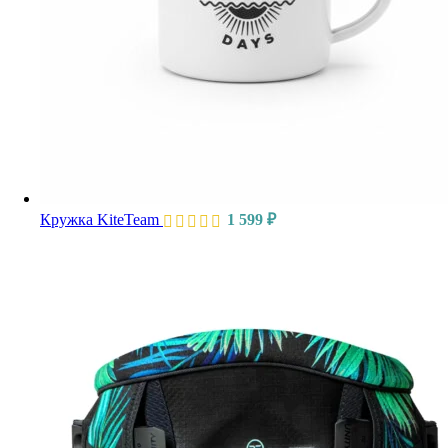
Кружка KiteTeam
1 599
₽