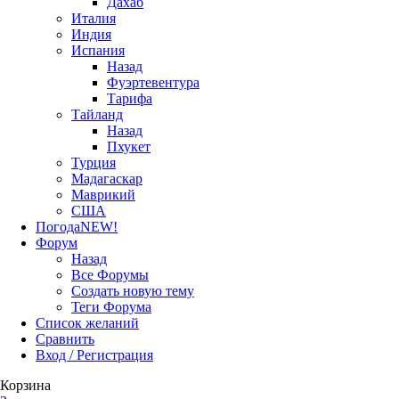
Дахаб
Италия
Индия
Испания
Назад
Фуэртевентура
Тарифа
Тайланд
Назад
Пхукет
Турция
Мадагаскар
Маврикий
США
Погода
NEW!
Форум
Назад
Все Форумы
Создать новую тему
Теги Форума
Список желаний
Сравнить
Вход / Регистрация
Корзина