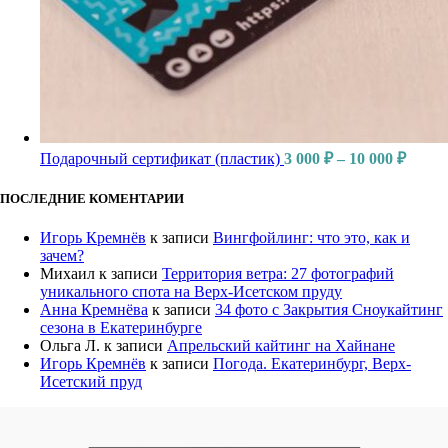
Подарочный сертификат (пластик)
3 000
₽
–
10 000
₽
ПОСЛЕДНИЕ КОМЕНТАРИИ
Игорь Кремнёв
к записи
Вингфойлинг: что это, как и
зачем?
Михаил
к записи
Территория ветра: 27 фотографий
уникального спота на Верх-Исетском пруду
Анна Кремнёва
к записи
34 фото с Закрытия Сноукайтинг
сезона в Екатеринбурге
Ольга Л.
к записи
Апрельский кайтинг на Хайнане
Игорь Кремнёв
к записи
Погода. Екатеринбург, Верх-
Исетский пруд