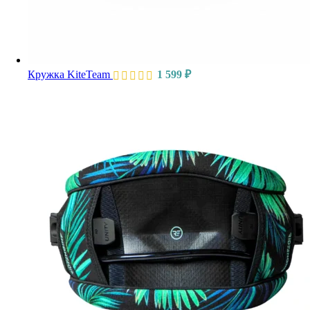
Кружка KiteTeam
1 599
₽