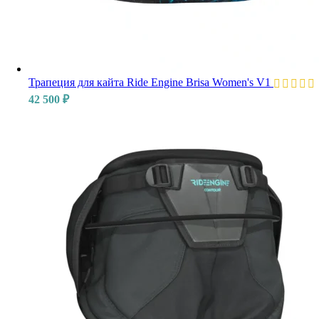
Трапеция для кайта Ride Engine Brisa Women's V1
42 500
₽