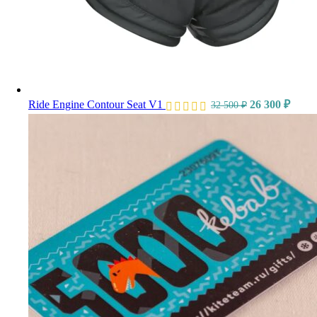
Ride Engine Contour Seat V1
26 300
₽
32 500
₽