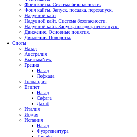
Фоил кайты. Система безопасности.
Фоил кайты. Запуск, посадка, перезапуск.
Надувной кайт
Надувной кайт. Система безопасности.
Надувной кайт. Запуск, посадка, перезапуск.
Движение. Основные понятия.
Движение. Повороты.
Споты
Назад
Австралия
Вьетнам
New
Греция
Назад
Лефкада
Голландия
Египет
Назад
Сафага
Дахаб
Италия
Индия
Испания
Назад
Фуэртевентура
Тарифа