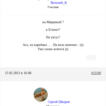
Виталий_K
Участник
на Маврикий ?
в Египет?
На уктус?
Ага, на карибакх …. На визе конечно :-)))
Уже снова хочется )))
15.02.2013 в 16:40
#21106
Сергей Шварев