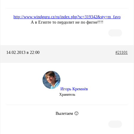
http://www.windguru.cz/ru/index.php?sc=319342&sty=m_favo
А в Египте то пердолит не по фигне!!!!
14.02.2013 в 22:00
#21101
Игорь Кремнёв
Хранитель
Вылетаем 🙂