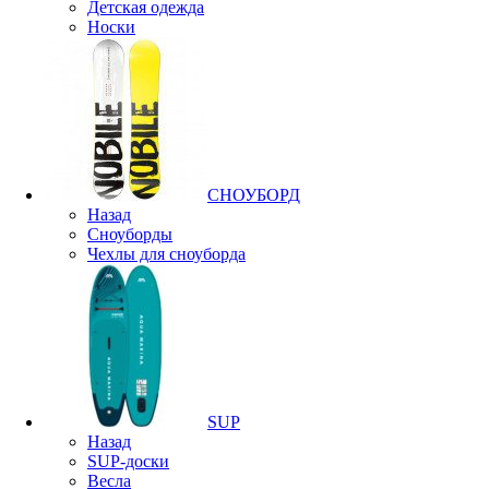
Детская одежда
Носки
СНОУБОРД
Назад
Сноуборды
Чехлы для сноуборда
SUP
Назад
SUP-доски
Весла