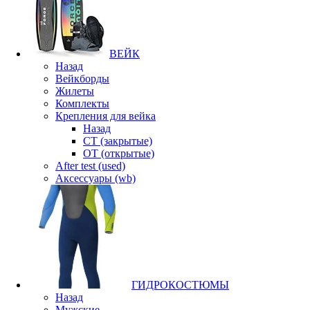
ВЕЙК
Назад
Вейкборды
Жилеты
Комплекты
Крепления для вейка
Назад
CT (закрытые)
OT (открытые)
After test (used)
Аксессуары (wb)
ГИДРОКОСТЮМЫ
Назад
Мужские