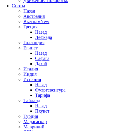
Движение. Повороты.
Споты
Назад
Австралия
Вьетнам
New
Греция
Назад
Лефкада
Голландия
Египет
Назад
Сафага
Дахаб
Италия
Индия
Испания
Назад
Фуэртевентура
Тарифа
Тайланд
Назад
Пхукет
Турция
Мадагаскар
Маврикий