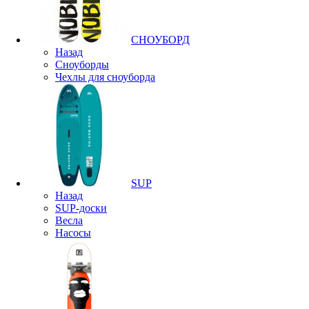
СНОУБОРД
Назад
Сноуборды
Чехлы для сноуборда
SUP
Назад
SUP-доски
Весла
Насосы