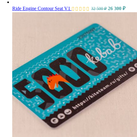
Ride Engine Contour Seat V1
26 300
₽
32 500
₽