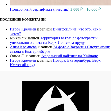
Подарочный сертификат (пластик)
3 000
₽
–
10 000
₽
ПОСЛЕДНИЕ КОМЕНТАРИИ
Игорь Кремнёв
к записи
Вингфойлинг: что это, как и
зачем?
Михаил
к записи
Территория ветра: 27 фотографий
уникального спота на Верх-Исетском пруду
Анна Кремнёва
к записи
34 фото с Закрытия Сноукайтинг
сезона в Екатеринбурге
Ольга Л.
к записи
Апрельский кайтинг на Хайнане
Игорь Кремнёв
к записи
Погода. Екатеринбург, Верх-
Исетский пруд