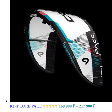
Кайт CORE PACE
169 900
₽
–
217 900
₽