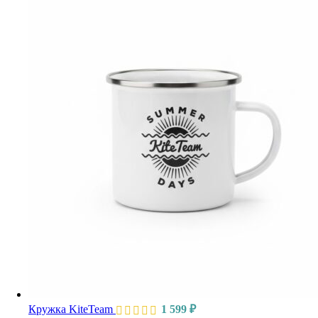
Кружка KiteTeam
1 599
₽