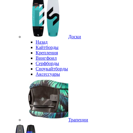
Доски
Назад
Кайтборды
Крепления
Вингфоил
Серфборды
Сноукайтборды
Аксессуары
Трапеции