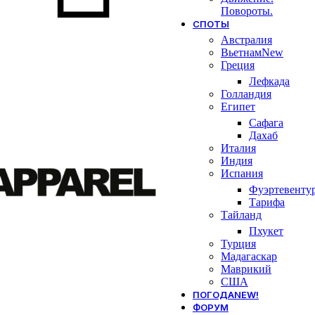
Повороты.
СПОТЫ
Австралия
Вьетнам
New
Греция
Лефкада
Голландия
Египет
Сафага
Дахаб
Италия
Индия
Испания
Фуэртевенту
Тарифа
Тайланд
Пхукет
Турция
Мадагаскар
Маврикий
США
ПОГОДА
NEW!
ФОРУМ