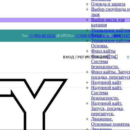
Одежда и защита
Выбор сноуборда и
лыж
Выбор места для
катания
Управление кайтом
Ветровое окно.
Тел:
+7 (905) 80-33731
(КАЙТ)
Тел:
+7 (958) 879 4124
(ВЕЙК)
КОНТАК
Управление кайтом
Основы.
Фоил кайты
Фоил кайты.
ВХОД / РЕГИСТРАЦИЯ
Система
безопасности.
Фоил кайты. Запус
посадка, перезапус
Надувной кайт
Надувной кайт.
Система
безопасности.
Надувной кайт.
Запуск, посадка,
перезапуск.
Движение.
Основные понятия
Движение.