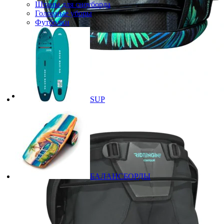
Штаны для сноуборда
Головные уборы
Футболки
SUP
БАЛАНСБОРДЫ