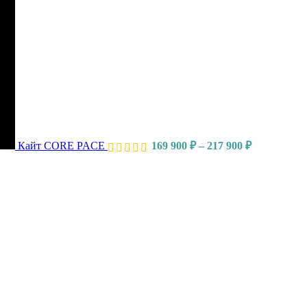
Кайт CORE PACE
169 900
₽
–
217 900
₽