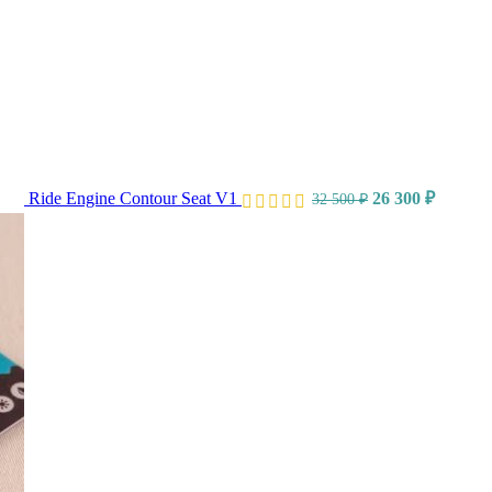
Ride Engine Contour Seat V1
26 300
₽
32 500
₽