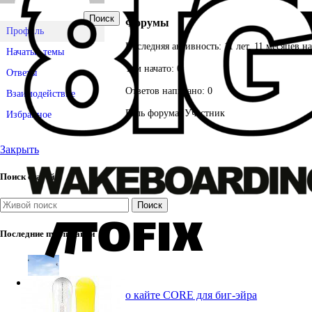
Поиск
Форумы
Профиль
Последняя активность: 11 лет, 11 месяцев н
Начатые темы
Тем начато: 0
Ответы
Ответов написано: 0
Взаимодействие
Роль форума: Участник
Избранное
Закрыть
Поиск статей
Поиск
Последние публикации
Pace Pro 2: 5 фактов о кайте CORE для биг-эйра
27.07.2026