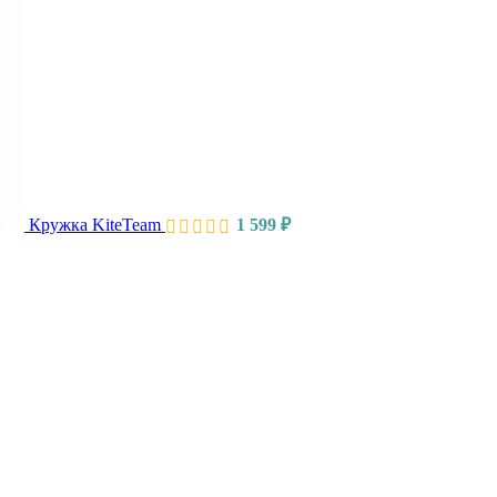
Кружка KiteTeam
1 599
₽