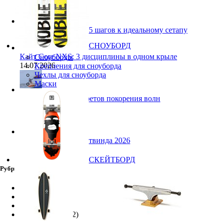
Выбор гидрофойла: 5 шагов к идеальному сетапу
15.07.2026
СНОУБОРД
Кайт Core NXS: 3 дисциплины в одном крыле
Сноуборды
14.07.2026
Крепления для сноуборда
Чехлы для сноуборда
Маски
Ranja Schlotte: 5 секретов покорения волн
13.07.2026
Снаряжение для лайтвинда 2026
10.07.2026
СКЕЙТБОРД
Рубрики
SUP
(9)
Видео
(159)
Винг Фоил
(12)
Кайт-Туризм
(12)