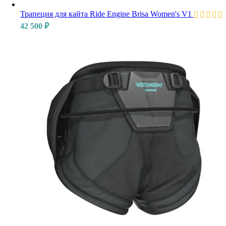
Трапеция для кайта Ride Engine Brisa Women's V1
42 500
₽