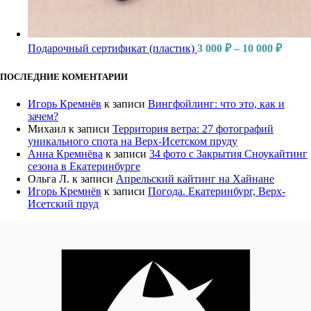
Подарочный сертификат (пластик)
3 000
₽
–
10 000
₽
ПОСЛЕДНИЕ КОМЕНТАРИИ
Игорь Кремнёв
к записи
Вингфойлинг: что это, как и
зачем?
Михаил
к записи
Территория ветра: 27 фотографий
уникального спота на Верх-Исетском пруду
Анна Кремнёва
к записи
34 фото с Закрытия Сноукайтинг
сезона в Екатеринбурге
Ольга Л.
к записи
Апрельский кайтинг на Хайнане
Игорь Кремнёв
к записи
Погода. Екатеринбург, Верх-
Исетский пруд