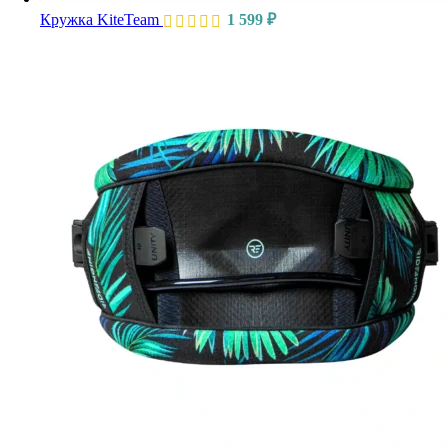
Кружка KiteTeam
1 599
₽