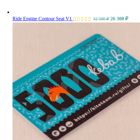
Ride Engine Contour Seat V1
26 300
₽
32 500
₽