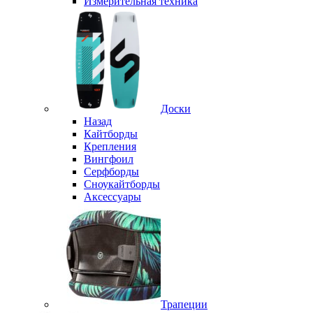
Измерительная техника
Доски
Назад
Кайтборды
Крепления
Вингфоил
Серфборды
Сноукайтборды
Аксессуары
Трапеции