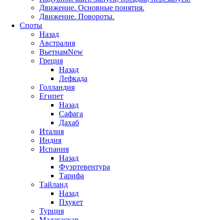
Движение. Основные понятия.
Движение. Повороты.
Споты
Назад
Австралия
Вьетнам
New
Греция
Назад
Лефкада
Голландия
Египет
Назад
Сафага
Дахаб
Италия
Индия
Испания
Назад
Фуэртевентура
Тарифа
Тайланд
Назад
Пхукет
Турция
Мадагаскар