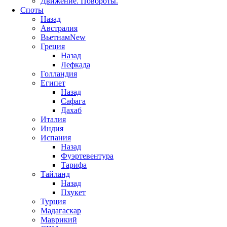
Движение. Повороты.
Споты
Назад
Австралия
Вьетнам
New
Греция
Назад
Лефкада
Голландия
Египет
Назад
Сафага
Дахаб
Италия
Индия
Испания
Назад
Фуэртевентура
Тарифа
Тайланд
Назад
Пхукет
Турция
Мадагаскар
Маврикий