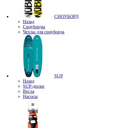
СНОУБОРД
Назад
Сноуборды
Чехлы для сноуборда
SUP
Назад
SUP-доски
Весла
Насосы