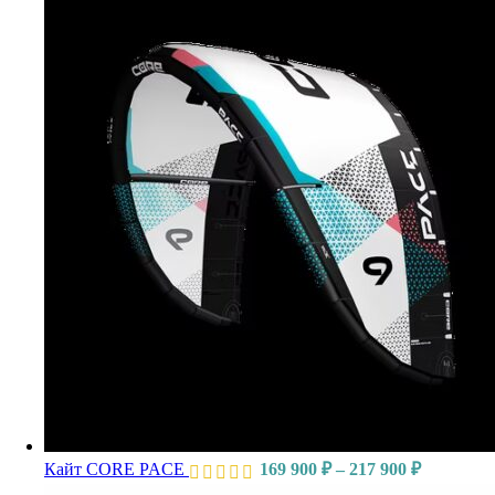
Кайт CORE PACE
169 900
₽
–
217 900
₽