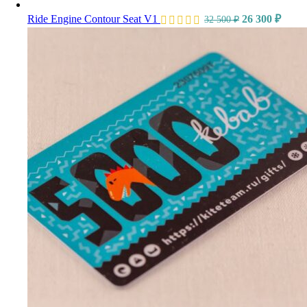
Ride Engine Contour Seat V1
26 300
₽
32 500
₽