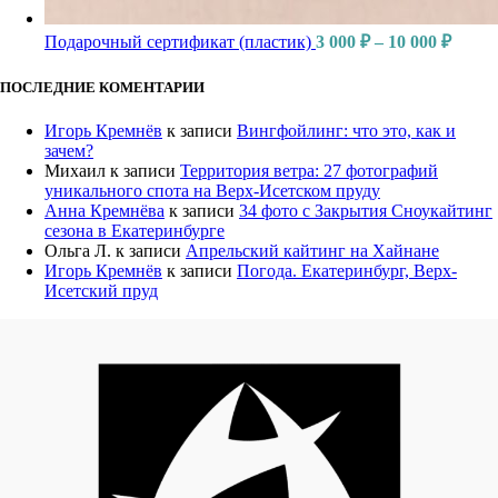
Подарочный сертификат (пластик)
3 000
₽
–
10 000
₽
ПОСЛЕДНИЕ КОМЕНТАРИИ
Игорь Кремнёв
к записи
Вингфойлинг: что это, как и
зачем?
Михаил
к записи
Территория ветра: 27 фотографий
уникального спота на Верх-Исетском пруду
Анна Кремнёва
к записи
34 фото с Закрытия Сноукайтинг
сезона в Екатеринбурге
Ольга Л.
к записи
Апрельский кайтинг на Хайнане
Игорь Кремнёв
к записи
Погода. Екатеринбург, Верх-
Исетский пруд