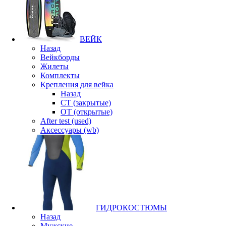
ВЕЙК
Назад
Вейкборды
Жилеты
Комплекты
Крепления для вейка
Назад
CT (закрытые)
OT (открытые)
After test (used)
Аксессуары (wb)
ГИДРОКОСТЮМЫ
Назад
Мужские