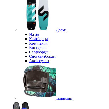
Доски
Назад
Кайтборды
Крепления
Вингфоил
Серфборды
Сноукайтборды
Аксессуары
Трапеции