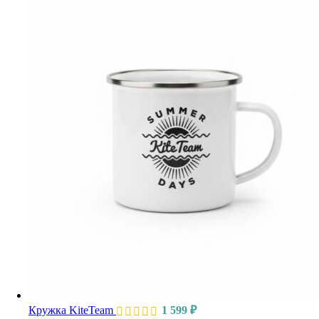
Кружка KiteTeam
1 599
₽